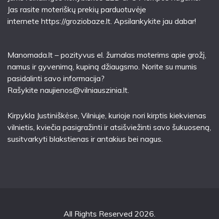
Jas rasite moteriškų prekių parduotuvėje
internete
https://groziobaze.lt
. Apsilankykite jau dabar!
Manomada.lt – pozityvus el. žurnalas moterims apie grožį,
namus ir gyvenimą, kupiną džiaugsmo. Norite su mumis
pasidalinti savo informacija?
Rašykite
naujienos@vilniauszinia.lt
.
Kirpykla Justiniškėse
, Vilniuje, kurioje nori kirptis kiekvienas
vilnietis, kviečia pasigražinti ir atsišviežinti savo šukuoseną,
susitvarkyti blakstienas ir antakius bei nagus.
All Rights Reserved 2026.