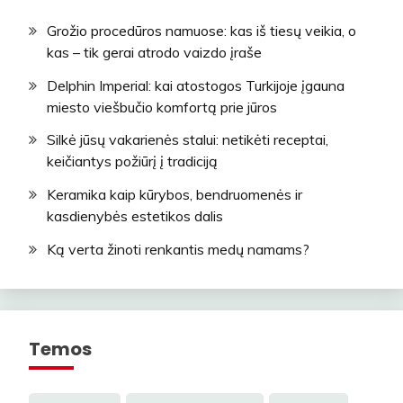
Grožio procedūros namuose: kas iš tiesų veikia, o
kas – tik gerai atrodo vaizdo įraše
Delphin Imperial: kai atostogos Turkijoje įgauna
miesto viešbučio komfortą prie jūros
Silkė jūsų vakarienės stalui: netikėti receptai,
keičiantys požiūrį į tradiciją
Keramika kaip kūrybos, bendruomenės ir
kasdienybės estetikos dalis
Ką verta žinoti renkantis medų namams?
Temos