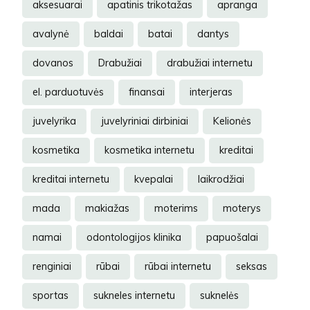
aksesuarai
apatinis trikotažas
apranga
avalynė
baldai
batai
dantys
dovanos
Drabužiai
drabužiai internetu
el. parduotuvės
finansai
interjeras
juvelyrika
juvelyriniai dirbiniai
Kelionės
kosmetika
kosmetika internetu
kreditai
kreditai internetu
kvepalai
laikrodžiai
mada
makiažas
moterims
moterys
namai
odontologijos klinika
papuošalai
renginiai
rūbai
rūbai internetu
seksas
sportas
sukneles internetu
suknelės