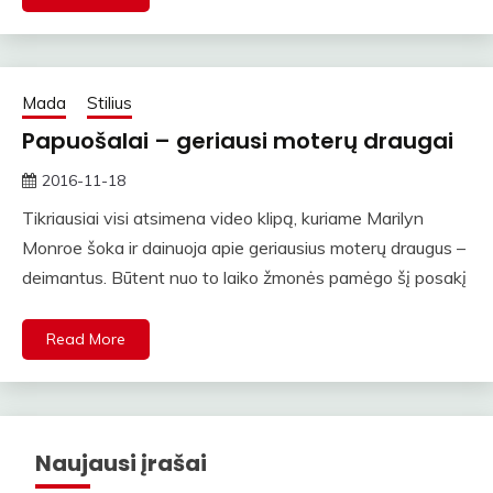
Mada
Stilius
Papuošalai – geriausi moterų draugai
2016-11-18
straipsniai
Tikriausiai visi atsimena video klipą, kuriame Marilyn
Monroe šoka ir dainuoja apie geriausius moterų draugus –
deimantus. Būtent nuo to laiko žmonės pamėgo šį posakį
Read More
Naujausi įrašai