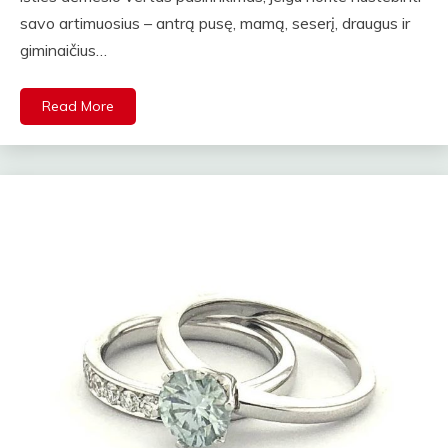
savo artimuosius – antrą pusę, mamą, seserį, draugus ir
giminaičius…
Read More