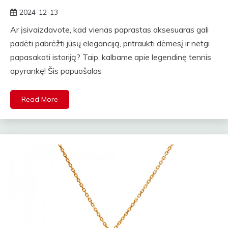
2024-12-13
rasytojas
Ar įsivaizdavote, kad vienas paprastas aksesuaras gali
padėti pabrėžti jūsų eleganciją, pritraukti dėmesį ir netgi
papasakoti istoriją? Taip, kalbame apie legendinę tennis
apyrankę! Šis papuošalas
Read More