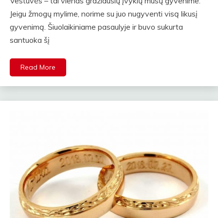
Vestuvės – tai vienas gražiausių įvykių mūsų gyvenime.
Jeigu žmogų mylime, norime su juo nugyventi visą likusį
gyvenimą. Šiuolaikiniame pasaulyje ir buvo sukurta
santuoka šį
Read More