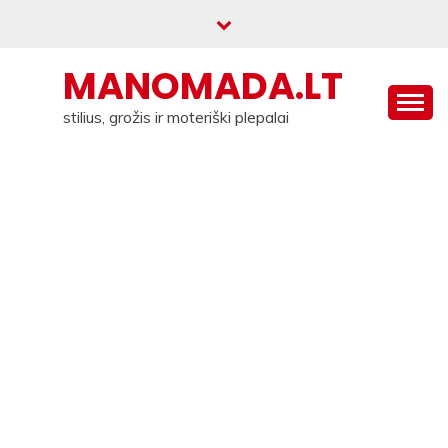
Skip
to
content
MANOMADA.LT
stilius, grožis ir moteriški plepalai