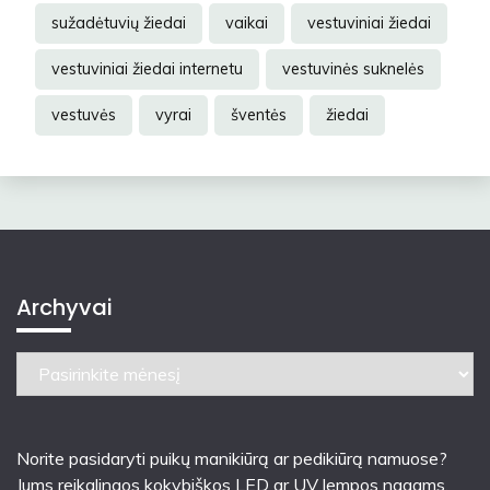
sužadėtuvių žiedai
vaikai
vestuviniai žiedai
vestuviniai žiedai internetu
vestuvinės suknelės
vestuvės
vyrai
šventės
žiedai
Archyvai
Archyvai
Norite pasidaryti puikų manikiūrą ar pedikiūrą namuose?
Jums reikalingos kokybiškos LED ar UV lempos nagams.