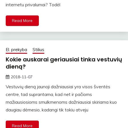
internetu privalumai? Todėl
Read More
El. prekyba
Stilius
Kokie auskarai geriausiai tinka vestuvių
dieną?
2018-11-07
rasytojas
Vestuvių dieną jaunoji dažniausiai yra visos šventės
centre, tad suprantama, kad net ir pačioms
mažiausiosioms smulkmenoms dažniausiai skiriama kuo
daugiau dėmesio, kadangi tik tokiu atveju
Read More