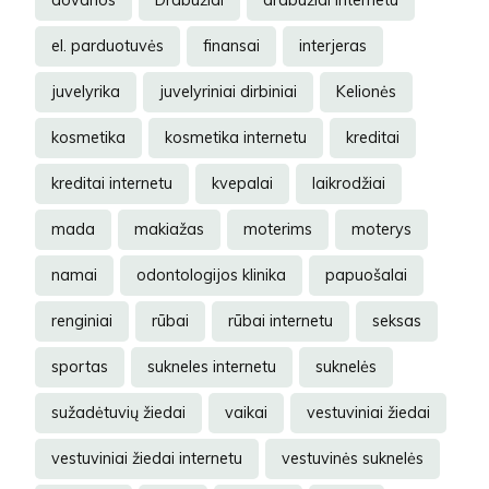
el. parduotuvės
finansai
interjeras
juvelyrika
juvelyriniai dirbiniai
Kelionės
kosmetika
kosmetika internetu
kreditai
kreditai internetu
kvepalai
laikrodžiai
mada
makiažas
moterims
moterys
namai
odontologijos klinika
papuošalai
renginiai
rūbai
rūbai internetu
seksas
sportas
sukneles internetu
suknelės
sužadėtuvių žiedai
vaikai
vestuviniai žiedai
vestuviniai žiedai internetu
vestuvinės suknelės