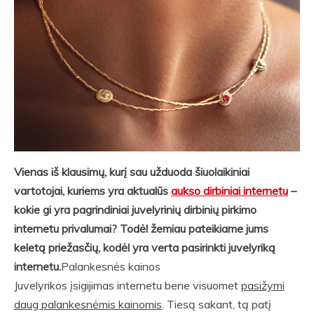
Vienas iš klausimų, kurį sau užduoda šiuolaikiniai
vartotojai, kuriems yra aktualūs
aukso dirbiniai internetu
–
kokie gi yra pagrindiniai juvelyrinių dirbinių pirkimo
internetu privalumai? Todėl žemiau pateikiame jums
keletą priežasčių, kodėl yra verta pasirinkti juvelyriką
internetu.
Palankesnės kainos
Juvelyrikos įsigijimas internetu bene visuomet
pasižymi
daug palankesnėmis kainomis
. Tiesą sakant, tą patį