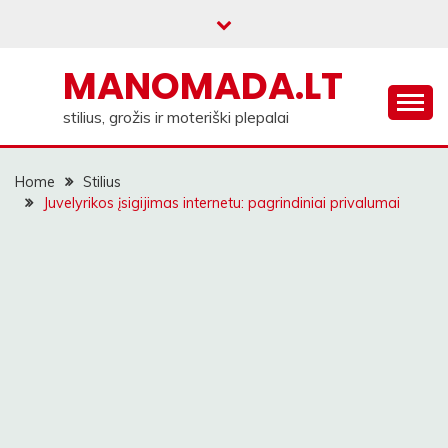
Skip
to
content
MANOMADA.LT
stilius, grožis ir moteriški plepalai
Home
Stilius
Juvelyrikos įsigijimas internetu: pagrindiniai privalumai