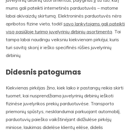
juvelyrinių dirbinių asortimentas, palyginus jį su tuo, kurį
mums gali pateikti internetinės parduotuvės – matome
labai akivaizdų skirtumą. Elektroninės parduotuvės nėra
apribotos fizine vieta, todėl
savo lankytojams gali pateikti
visą pasiūloje turimą juvelyrinių dirbinių asortimentą
. Tai
tampa labai naudingu veiksniu kiekvienam pirkėjui, kuris
turi savitą skonį ir ieško specifinės rūšies juvelyrinių
dirbinių.
Didesnis patogumas
Kiekvienas pirkėjas žino, kiek laiko ir pastangų reikia skirti
tuomet, kai nusprendžiama juvelyrinių dirbinių ieškoti
fizinėse juvelyrikos prekių parduotuvėse. Transporto
priemonių spūstys, nesklandumai parkuojant automobilį,
parduotuvių paieška vaikštinėjant didžiulėse pirkėjų
miniose, laukimas didelėse klientų eilėse, didelis