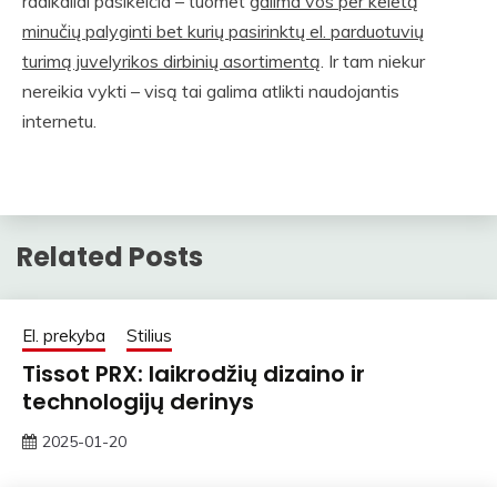
radikaliai pasikeičia – tuomet
galima vos per keletą
minučių palyginti bet kurių pasirinktų el. parduotuvių
turimą juvelyrikos dirbinių asortimentą
. Ir tam niekur
nereikia vykti – visą tai galima atlikti naudojantis
internetu.
Related Posts
El. prekyba
Stilius
Tissot PRX: laikrodžių dizaino ir
technologijų derinys
2025-01-20
rasytojas