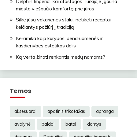
Delphin Imperial: kai atostogos Turkijoje įgauna
miesto viešbučio komfortą prie jūros
Silkė jūsų vakarienės stalui: netikėti receptai,
keičiantys požiūrį į tradiciją
Keramika kaip kūrybos, bendruomenės ir
kasdienybės estetikos dalis
Ką verta žinoti renkantis medų namams?
Temos
aksesuarai
apatinis trikotažas
apranga
avalynė
baldai
batai
dantys
dovanos
Drabužiai
drabužiai internetu