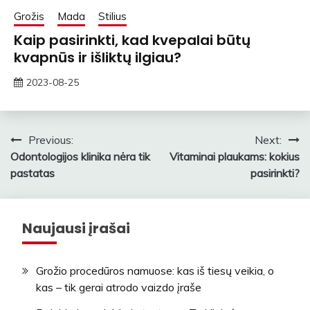
Grožis
Mada
Stilius
Kaip pasirinkti, kad kvepalai būtų
kvapnūs ir išliktų ilgiau?
2023-08-25
rasytojas
Navigacija
Previous:
Next:
Odontologijos klinika nėra tik
Vitaminai plaukams: kokius
tarp
pastatas
pasirinkti?
įrašų
Naujausi įrašai
Grožio procedūros namuose: kas iš tiesų veikia, o
kas – tik gerai atrodo vaizdo įraše