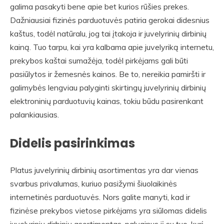
galima pasakyti bene apie bet kurios rūšies prekes.
Dažniausiai fizinės parduotuvės patiria gerokai didesnius
kaštus, todėl natūralu, jog tai įtakoja ir juvelyrinių dirbinių
kainą. Tuo tarpu, kai yra kalbama apie juvelyriką internetu,
prekybos kaštai sumažėja, todėl pirkėjams gali būti
pasiūlytos ir žemesnės kainos. Be to, nereikia pamiršti ir
galimybės lengviau palyginti skirtingų juvelyrinių dirbinių
elektroninių parduotuvių kainas, tokiu būdu pasirenkant
palankiausias.
Didelis pasirinkimas
Platus juvelyrinių dirbinių asortimentas yra dar vienas
svarbus privalumas, kuriuo pasižymi šiuolaikinės
internetinės parduotuvės. Nors galite manyti, kad ir
fizinėse prekybos vietose pirkėjams yra siūlomas didelis