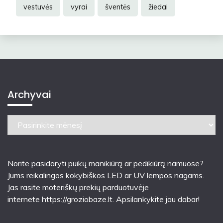
vestuvės
vyrai
šventės
žiedai
Archyvai
Archyvai
Norite pasidaryti puikų manikiūrą ar pedikiūrą namuose?
Jums reikalingos kokybiškos LED ar UV lempos nagams.
Jas rasite moteriškų prekių parduotuvėje
internete
https://groziobaze.lt
. Apsilankykite jau dabar!