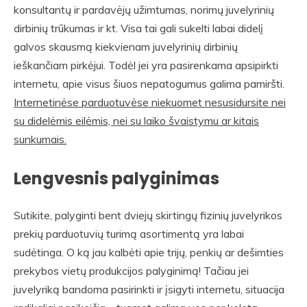
konsultantų ir pardavėjų užimtumas, norimų juvelyrinių
dirbinių trūkumas ir kt. Visa tai gali sukelti labai didelį
galvos skausmą kiekvienam juvelyrinių dirbinių
ieškančiam pirkėjui. Todėl jei yra pasirenkama apsipirkti
internetu, apie visus šiuos nepatogumus galima pamiršti.
Internetinėse parduotuvėse niekuomet nesusidursite nei
su didelėmis eilėmis, nei su laiko švaistymu ar kitais
sunkumais.
Lengvesnis palyginimas
Sutikite, palyginti bent dviejų skirtingų fizinių juvelyrikos
prekių parduotuvių turimą asortimentą yra labai
sudėtinga. O ką jau kalbėti apie trijų, penkių ar dešimties
prekybos vietų produkcijos palyginimą! Tačiau jei
juvelyriką bandoma pasirinkti ir įsigyti internetu, situacija