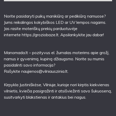
Norite pasidaryti puikų manikiūrą ar pedikiūrą namuose?
Jums reikalingos kokybiškos LED ar UV lempos nagams.
Jas rasite moteriškų prekių parduotuvėje
internete
https://groziobaze.lt
. Apsilankykite jau dabar!
Manomada.lt – pozityvus el. žurnalas moterims apie grožį,
namus ir gyvenimą, kupiną džiaugsmo. Norite su mumis
pasidalinti savo informacija?
Rašykite
naujienos@vilniauszinia.lt
.
Kirpykla Justiniškėse
, Vilniuje, kurioje nori kirptis kiekvienas
vilnietis, kviečia pasigražinti ir atsišviežinti savo šukuoseną,
susitvarkyti blakstienas ir antakius bei nagus.