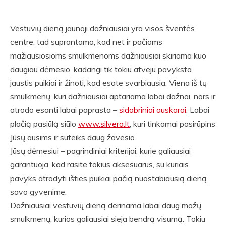
Vestuvių dieną jaunoji dažniausiai yra visos šventės
centre, tad suprantama, kad net ir pačioms
mažiausiosioms smulkmenoms dažniausiai skiriama kuo
daugiau dėmesio, kadangi tik tokiu atveju pavyksta
jaustis puikiai ir žinoti, kad esate svarbiausia. Viena iš tų
smulkmenų, kuri dažniausiai aptariama labai dažnai, nors ir
atrodo esanti labai paprasta –
sidabriniai auskarai
. Labai
plačią pasiūlą siūlo
www.silvera.lt
, kuri tinkamai pasirūpins
Jūsų ausims ir suteiks daug žavesio.
Jūsų dėmesiui – pagrindiniai kriterijai, kurie galiausiai
garantuoja, kad rasite tokius aksesuarus, su kuriais
pavyks atrodyti išties puikiai pačią nuostabiausią dieną
savo gyvenime.
Dažniausiai vestuvių dieną derinama labai daug mažų
smulkmenų, kurios galiausiai sieja bendrą visumą. Tokiu