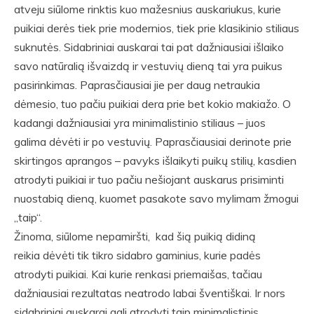
atveju siūlome rinktis kuo mažesnius auskariukus, kurie
puikiai derės tiek prie modernios, tiek prie klasikinio stiliaus
suknutės. Sidabriniai auskarai tai pat dažniausiai išlaiko
savo natūralią išvaizdą ir vestuvių dieną tai yra puikus
pasirinkimas. Paprasčiausiai jie per daug netraukia
dėmesio, tuo pačiu puikiai dera prie bet kokio makiažo. O
kadangi dažniausiai yra minimalistinio stiliaus – juos
galima dėvėti ir po vestuvių. Paprasčiausiai derinote prie
skirtingos aprangos – pavyks išlaikyti puikų stilių, kasdien
atrodyti puikiai ir tuo pačiu nešiojant auskarus prisiminti
nuostabią dieną, kuomet pasakote savo mylimam žmogui
„taip“.
Žinoma, siūlome nepamiršti, kad šią puikią didiną
reikia dėvėti tik tikro sidabro gaminius, kurie padės
atrodyti puikiai. Kai kurie renkasi priemaišas, tačiau
dažniausiai rezultatas neatrodo labai šventiškai. Ir nors
sidabriniai auskarai gali atrodyti taip minimalistinis