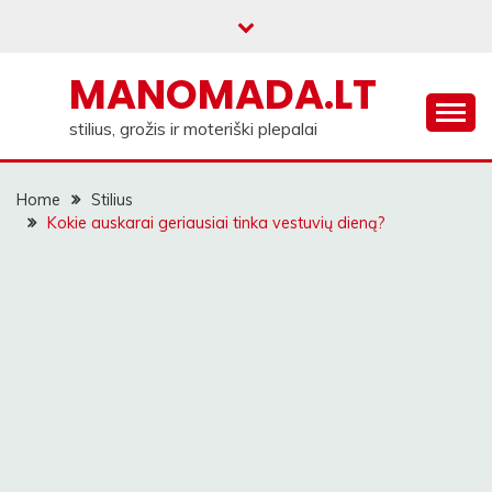
Skip
to
content
MANOMADA.LT
stilius, grožis ir moteriški plepalai
Home
Stilius
Kokie auskarai geriausiai tinka vestuvių dieną?