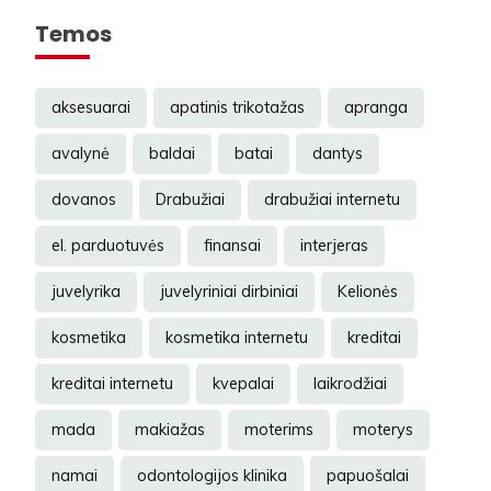
Temos
aksesuarai
apatinis trikotažas
apranga
avalynė
baldai
batai
dantys
dovanos
Drabužiai
drabužiai internetu
el. parduotuvės
finansai
interjeras
juvelyrika
juvelyriniai dirbiniai
Kelionės
kosmetika
kosmetika internetu
kreditai
kreditai internetu
kvepalai
laikrodžiai
mada
makiažas
moterims
moterys
namai
odontologijos klinika
papuošalai