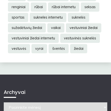
renginiai
rūbai
rūbai internetu
seksas
sportas
sukneles internetu
suknelės
sužadėtuvių žiedai
vaikai
vestuviniai žiedai
vestuviniai žiedai internetu
vestuvinės suknelės
vestuvės
vyrai
šventės
žiedai
Archyvai
Archyvai