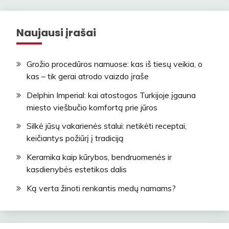
Naujausi įrašai
Grožio procedūros namuose: kas iš tiesų veikia, o
kas – tik gerai atrodo vaizdo įraše
Delphin Imperial: kai atostogos Turkijoje įgauna
miesto viešbučio komfortą prie jūros
Silkė jūsų vakarienės stalui: netikėti receptai,
keičiantys požiūrį į tradiciją
Keramika kaip kūrybos, bendruomenės ir
kasdienybės estetikos dalis
Ką verta žinoti renkantis medų namams?