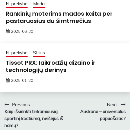
El. prekyba
Mada
Rankinių moterims mados kaita per
pastaruosius du šimtmečius
2025-06-30
rasytojas
El. prekyba
Stilius
Tissot PRX: laikrodžių dizaino ir
technologijų derinys
2025-01-20
rasytojas
Navigacija
Previous:
Next:
Kaip išsirinkti tinkamiausią
Auskarai – universalus
tarp
sportinį kostiumą, neišėjus iš
papuošalas?
įrašų
namų?