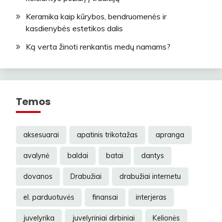
Keramika kaip kūrybos, bendruomenės ir
kasdienybės estetikos dalis
Ką verta žinoti renkantis medų namams?
Temos
aksesuarai
apatinis trikotažas
apranga
avalynė
baldai
batai
dantys
dovanos
Drabužiai
drabužiai internetu
el. parduotuvės
finansai
interjeras
juvelyrika
juvelyriniai dirbiniai
Kelionės