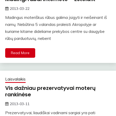
2013-03-22
rasytojas
Madingus moteriškus rūbus galima įsigyti ir neišeinant iš
namų. Nebūtina 5 valandas praleisti Akropolyje ar
kuriame kitame dideliame prekybos centre su daugybe
rūbų parduotuvių, nebent
Read More
Laisvalaikis
Vis dažniau prezervatyvai moterų
rankinėse
2013-03-11
rasytojas
Prezervatyvai, liaudiškai vadinami sargiai yra pati