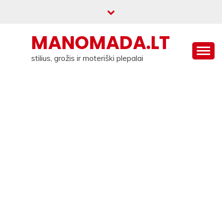
Skip
to
content
MANOMADA.LT
stilius, grožis ir moteriški plepalai