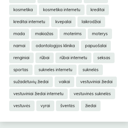
kosmetika
kosmetika internetu
kreditai
kreditai internetu
kvepalai
laikrodžiai
mada
makiažas
moterims
moterys
namai
odontologijos klinika
papuošalai
renginiai
rūbai
rūbai internetu
seksas
sportas
sukneles internetu
suknelės
sužadėtuvių žiedai
vaikai
vestuviniai žiedai
vestuviniai žiedai internetu
vestuvinės suknelės
vestuvės
vyrai
šventės
žiedai