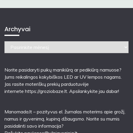
Archyvai
Archyvai
Norite pasidaryti puikų manikiūrą ar pedikiūrą namuose?
Jums reikalingos kokybiškos LED ar UV lempos nagams.
Jas rasite moteriškų prekių parduotuvėje
internete
https://groziobaze.lt
. Apsilankykite jau dabar!
Manomada.lt – pozityvus el. žurnalas moterims apie grožį,
namus ir gyvenimą, kupiną džiaugsmo. Norite su mumis
pasidalinti savo informacija?