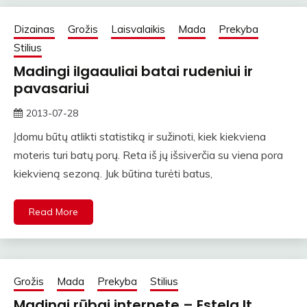
Dizainas
Grožis
Laisvalaikis
Mada
Prekyba
Stilius
Madingi ilgaauliai batai rudeniui ir
pavasariui
2013-07-28
straipsniai
Įdomu būtų atlikti statistiką ir sužinoti, kiek kiekviena
moteris turi batų porų. Reta iš jų išsiverčia su viena pora
kiekvieną sezoną. Juk būtina turėti batus,
Read More
Grožis
Mada
Prekyba
Stilius
Madingi rūbai internete – Estela.lt