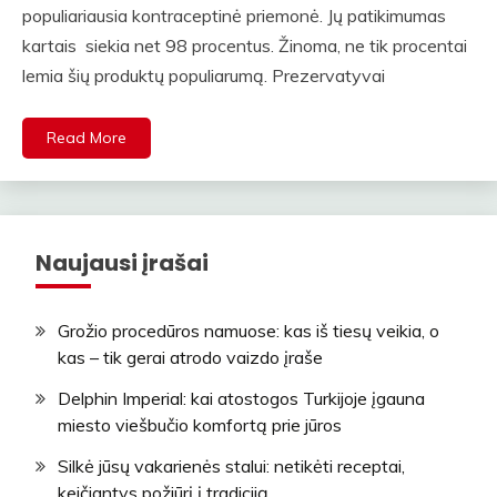
populiariausia kontraceptinė priemonė. Jų patikimumas
kartais siekia net 98 procentus. Žinoma, ne tik procentai
lemia šių produktų populiarumą. Prezervatyvai
Read More
Naujausi įrašai
Grožio procedūros namuose: kas iš tiesų veikia, o
kas – tik gerai atrodo vaizdo įraše
Delphin Imperial: kai atostogos Turkijoje įgauna
miesto viešbučio komfortą prie jūros
Silkė jūsų vakarienės stalui: netikėti receptai,
keičiantys požiūrį į tradiciją