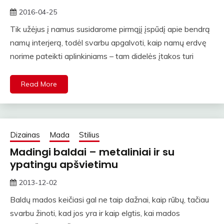
2016-04-25
straipsniai
Tik užėjus į namus susidarome pirmąjį įspūdį apie bendrą
namų interjerą, todėl svarbu apgalvoti, kaip namų erdvę
norime pateikti aplinkiniams – tam didelės įtakos turi
Read More
Dizainas
Mada
Stilius
Madingi baldai – metaliniai ir su
ypatingu apšvietimu
2013-12-02
rasytojas
Baldų mados keičiasi gal ne taip dažnai, kaip rūbų, tačiau
svarbu žinoti, kad jos yra ir kaip elgtis, kai mados