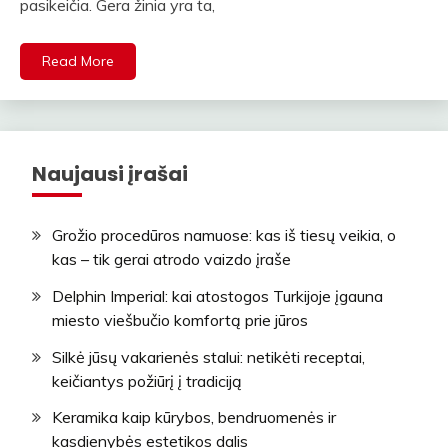
pasikeičia. Gera žinia yra ta,
Read More
Naujausi įrašai
Grožio procedūros namuose: kas iš tiesų veikia, o
kas – tik gerai atrodo vaizdo įraše
Delphin Imperial: kai atostogos Turkijoje įgauna
miesto viešbučio komfortą prie jūros
Silkė jūsų vakarienės stalui: netikėti receptai,
keičiantys požiūrį į tradiciją
Keramika kaip kūrybos, bendruomenės ir
kasdienybės estetikos dalis