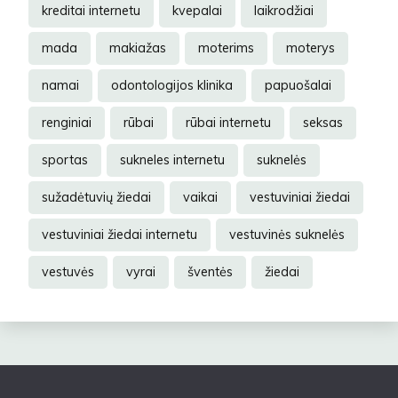
kreditai internetu
kvepalai
laikrodžiai
mada
makiažas
moterims
moterys
namai
odontologijos klinika
papuošalai
renginiai
rūbai
rūbai internetu
seksas
sportas
sukneles internetu
suknelės
sužadėtuvių žiedai
vaikai
vestuviniai žiedai
vestuviniai žiedai internetu
vestuvinės suknelės
vestuvės
vyrai
šventės
žiedai