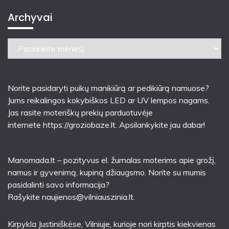
Archyvai
Archyvai
Norite pasidaryti puikų manikiūrą ar pedikiūrą namuose?
Jums reikalingos kokybiškos LED ar UV lempos nagams.
Jas rasite moteriškų prekių parduotuvėje
internete
https://groziobaze.lt
. Apsilankykite jau dabar!
Manomada.lt – pozityvus el. žurnalas moterims apie grožį,
namus ir gyvenimą, kupiną džiaugsmo. Norite su mumis
pasidalinti savo informacija?
Rašykite
naujienos@vilniauszinia.lt
.
Kirpykla Justiniškėse
, Vilniuje, kurioje nori kirptis kiekvienas