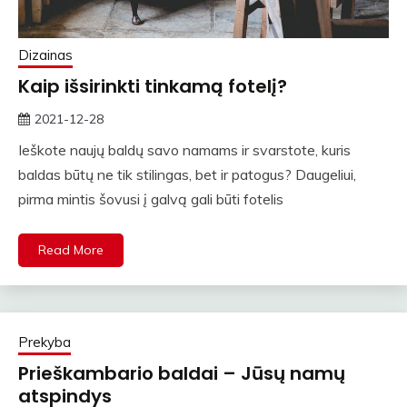
Dizainas
Kaip išsirinkti tinkamą fotelį?
2021-12-28
rasytojas
Ieškote naujų baldų savo namams ir svarstote, kuris
baldas būtų ne tik stilingas, bet ir patogus? Daugeliui,
pirma mintis šovusi į galvą gali būti fotelis
Read More
Prekyba
Prieškambario baldai – Jūsų namų
atspindys