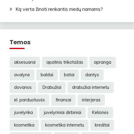
Ką verta žinoti renkantis medų namams?
Temos
aksesuarai
apatinis trikotažas
apranga
avalynė
baldai
batai
dantys
dovanos
Drabužiai
drabužiai internetu
el. parduotuvės
finansai
interjeras
juvelyrika
juvelyriniai dirbiniai
Kelionės
kosmetika
kosmetika internetu
kreditai