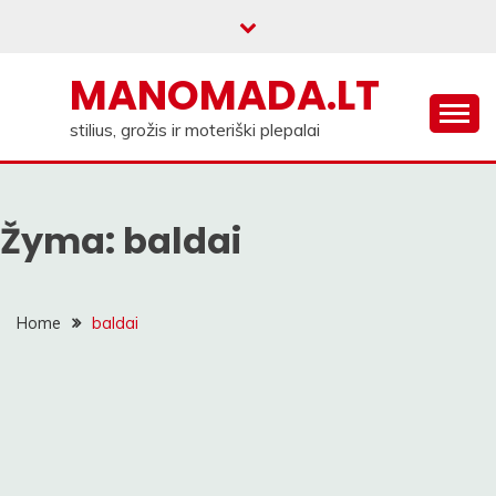
Skip
to
content
MANOMADA.LT
stilius, grožis ir moteriški plepalai
Žyma:
baldai
Home
baldai