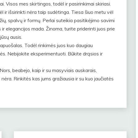
Visos mes skirtingos, todėl ir pasirinkimai skiriasi.
ėl ir išsirinkti nėra taip sudėtinga. Tiesa šiuo metu vėl
žių, spalvų ir formų. Perlai suteikia pasitikėjimo savimi
 ir elegancijos mada. Žinoma, turite priderinti juos prie
 jūsų ausis.
papuošalas. Todėl rinkimės juos kuo daugiau
inės. Nebijokite eksperimentuoti. Būkite drąsios ir
. Nors, beabejo, kaip ir su masyviais auskarais,
 nėra. Rinkitės kas jums gražiausia ir su kuo jaučiatės