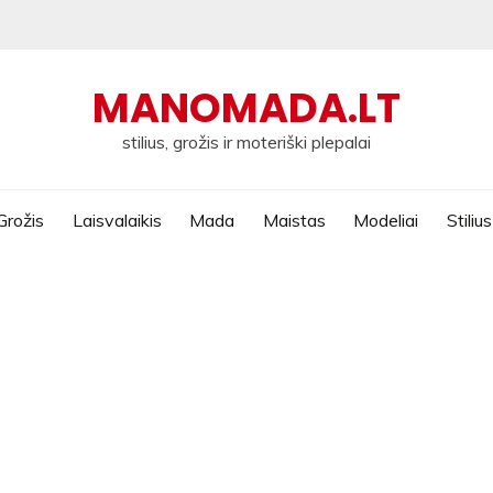
MANOMADA.LT
stilius, grožis ir moteriški plepalai
Grožis
Laisvalaikis
Mada
Maistas
Modeliai
Stilius