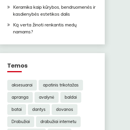
Keramika kaip kūrybos, bendruomenės ir
kasdienybės estetikos dalis
Ką verta žinoti renkantis medų
namams?
Temos
aksesuarai
apatinis trikotažas
apranga
avalynė
baldai
batai
dantys
dovanos
Drabužiai
drabužiai internetu