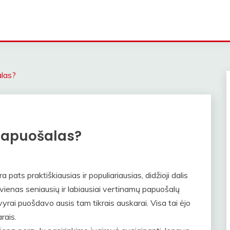
alas?
 papuošalas?
a pats praktiškiausias ir populiariausias, didžioji dalis
ai vienas seniausių ir labiausiai vertinamų papuošalų
vyrai puošdavo ausis tam tikrais auskarai. Visa tai ėjo
rais.