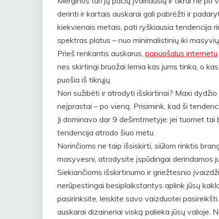
Merginos turi jų pačių įvairiausių ir tikrai ne po
derinti ir kartais auskarai gali pabrėžti ir padary
kiekvienais metais, pati ryškiausia tendencija rin
spektras platus – nuo minimalistinių iki masyvių 
Prieš renkantis auskarus,
papuošalus internetu
nes skirtingi bruožai lemia kas jums tinka, o kas 
puošia iš tikrųjų.
Nori sužibėti ir atrodyti išskirtinai? Maxi dydžio 
neįprastai – po vieną. Prisimink, kad ši tendencij
Ji dominavo dar 9 dešimtmetyje: jei tuomet tai b
tendencija atrodo šiuo metu.
Norinčioms ne taip išsiskirti, siūlom rinktis bran
masyvesni, atrodysite įspūdingai derindamos ju
Siekiančioms išskirtinumo ir griežtesnio įvaizdži
nerūpestingai besiplaikstantys aplink jūsų kaklą. 
pasirinksite, leiskite savo vaizduotei pasireikš
auskarai dizaineriai viską palieka jūsų valioje. 