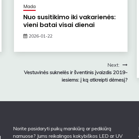
Mada
Nuo susitikimo iki vakarienės:
vieni batai visai dienai
2026-01-22
zawe
Next:
Vestuvinės suknelės ir šventinis įvaizdis 2019-
iesiems: į ką atkreipti dėmesį?
Norite pasidaryti puikų manikiūrą ar pedikiūrą
namuose? Jums reikalingos kokybiškos LED ar UV