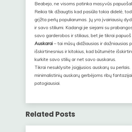
Beabejo, ne visoms patinka masyvūs papuošalai. 
Reikia tik džiaugtis kad pasiūla tokia didelė, tod
grįžta perlų populiarumas. Jų yra įvairiausių dyd
ir savo stiliumi. Kadangi jie siejami su prabangos
savo garderobos ir stiliaus, bet jie tikrai papuoš
Auskarai
– tai mūsų didžiausias ir dažniausias 
išskirtinesnius ir kitokius, kad būtumėte išskirt
kurkite savo stilių ar net savo auskarus.
Tikrai nesuklysite įsigijusios auskarų su perlais
minimalistinių auskarų gerbėjoms ribų fantazijai
patogiausiai.
Related Posts