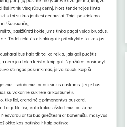
 vieną porą. Jų pasirinkimo įvairovė svaiginanti, lengva
ti išskirtiniu visą rūbų derinį. Nors tendencijos kinta
ktis tai su kuo jautiesi geriausiai. Taigi, pasirinkimo
ir iššaukiančių.
reiktų pasižiūrėti kokie jums tinka pagal veido bruožus,
ne. Todėl rinkitės atsakingai ir pritaikykite tai kas jus
auskarai bus kaip tik tai ko reikia. Jais gali puoštis
a nėra jau tokia keista, kaip gali iš pažiūros pasirodyti.
uvo stilingas pasirinkimas, įsivaizduok, kaip ši
gesnius, sidabrinius ar auksinius auskarus. Jei jie bus
os su vakarine suknele ar kostiumėliu.
o, tiks ilgi, grandinėlę primenantys auskarai,
Taigi, tik jūsų valia kokius išskirtinius auskarus
ti. Nesvarbu ar tai bus griežtesni ar bohemiški, masyvūs
Nešiokite kas patinka ir kaip patinka.