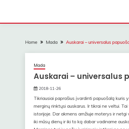
Home
Mada
Auskarai – universalus papuoš
Mada
Auskarai – universalus
2018-11-26
rasytojas
Tikriausiai paprašius įvardinti papuošalą kuris yr
merginų rinktųsi auskarus. Ir tikrai ne veltui. T
istorijoje. Dar akmens amžiuje moterys ir netgi 
iki mūsų dienų ir iki to ką dabar vadiname auska