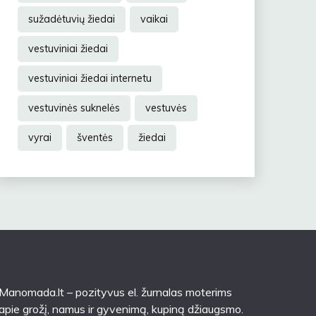
sužadėtuvių žiedai
vaikai
vestuviniai žiedai
vestuviniai žiedai internetu
vestuvinės suknelės
vestuvės
vyrai
šventės
žiedai
Manomada.lt – pozityvus el. žurnalas moterims
apie grožį, namus ir gyvenimą, kupiną džiaugsmo.