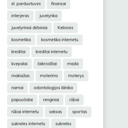
el. parduotuvės
finansai
interjeras
juvelyrika
juvelyriniai dirbiniai
Kelionės
kosmetika
kosmetika internetu
kreditai
kreditai internetu
kvepalai
laikrodžiai
mada
makiažas
moterims
moterys
namai
odontologijos klinika
papuošalai
renginiai
rūbai
rūbai internetu
seksas
sportas
sukneles internetu
suknelės