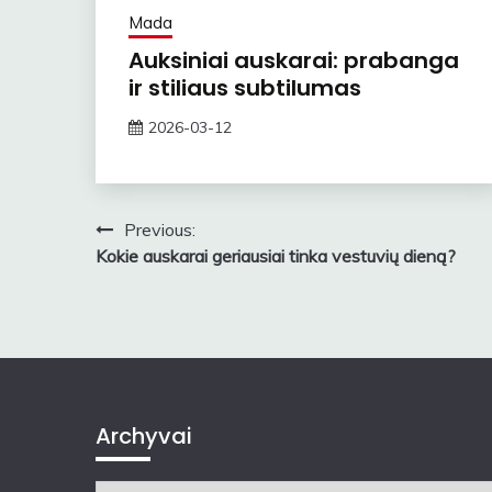
Mada
Auksiniai auskarai: prabanga
ir stiliaus subtilumas
2026-03-12
ContentMarketing
Navigacija
Previous:
Kokie auskarai geriausiai tinka vestuvių dieną?
tarp
įrašų
Archyvai