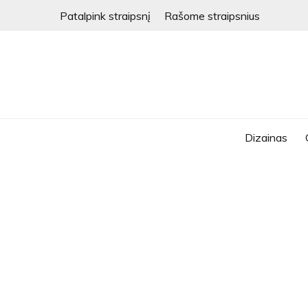
Skip
Patalpink straipsnį
Rašome straipsnius
to
content
Dizainas