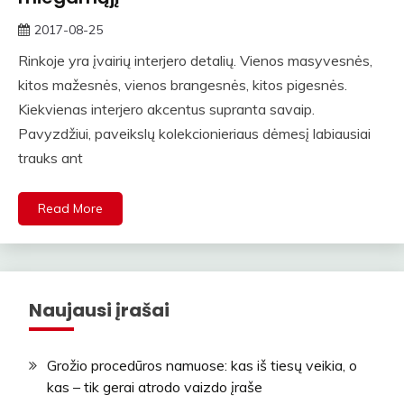
2017-08-25
rasytojas
Rinkoje yra įvairių interjero detalių. Vienos masyvesnės,
kitos mažesnės, vienos brangesnės, kitos pigesnės.
Kiekvienas interjero akcentus supranta savaip.
Pavyzdžiui, paveikslų kolekcionieriaus dėmesį labiausiai
trauks ant
Read More
Naujausi įrašai
Grožio procedūros namuose: kas iš tiesų veikia, o
kas – tik gerai atrodo vaizdo įraše