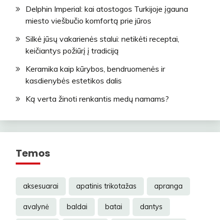
Delphin Imperial: kai atostogos Turkijoje įgauna
miesto viešbučio komfortą prie jūros
Silkė jūsų vakarienės stalui: netikėti receptai,
keičiantys požiūrį į tradiciją
Keramika kaip kūrybos, bendruomenės ir
kasdienybės estetikos dalis
Ką verta žinoti renkantis medų namams?
Temos
aksesuarai
apatinis trikotažas
apranga
avalynė
baldai
batai
dantys