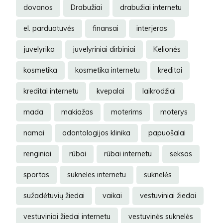
dovanos
Drabužiai
drabužiai internetu
el. parduotuvės
finansai
interjeras
juvelyrika
juvelyriniai dirbiniai
Kelionės
kosmetika
kosmetika internetu
kreditai
kreditai internetu
kvepalai
laikrodžiai
mada
makiažas
moterims
moterys
namai
odontologijos klinika
papuošalai
renginiai
rūbai
rūbai internetu
seksas
sportas
sukneles internetu
suknelės
sužadėtuvių žiedai
vaikai
vestuviniai žiedai
vestuviniai žiedai internetu
vestuvinės suknelės