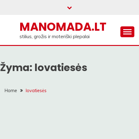
Skip
to
content
MANOMADA.LT
stilius, grožis ir moteriški plepalai
Žyma:
lovatiesės
Home
lovatiesės