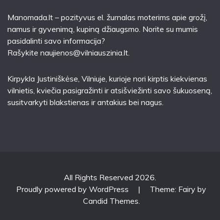
Manomada.lt – pozityvus el. žurnalas moterims apie grožį,
namus ir gyvenimą, kupiną džiaugsmo. Norite su mumis
pasidalinti savo informacija?
Rašykite
naujienos@vilniauszinia.lt
.
Kirpykla Justiniškėse
, Vilniuje, kurioje nori kirptis kiekvienas
vilnietis, kviečia pasigražinti ir atsišviežinti savo šukuoseną,
susitvarkyti blakstienas ir antakius bei nagus.
All Rights Reserved 2026.
Proudly powered by WordPress
|
Theme: Fairy by
Candid Themes
.