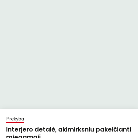
Prekyba
Interjero detalė, akimirksniu pakeičianti
miegamąjį