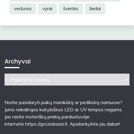
vestuvės
vyrai
šventės
žiedai
Archyvai
Archyvai
Norite pasidaryti puikų manikiūrą ar pedikiūrą namuose?
Jums reikalingos kokybiškos LED ar UV lempos nagams.
Jas rasite moteriškų prekių parduotuvėje
internete
https://groziobaze.lt
. Apsilankykite jau dabar!