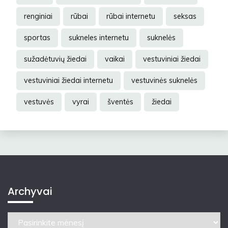
renginiai
rūbai
rūbai internetu
seksas
sportas
sukneles internetu
suknelės
sužadėtuvių žiedai
vaikai
vestuviniai žiedai
vestuviniai žiedai internetu
vestuvinės suknelės
vestuvės
vyrai
šventės
žiedai
Archyvai
Archyvai