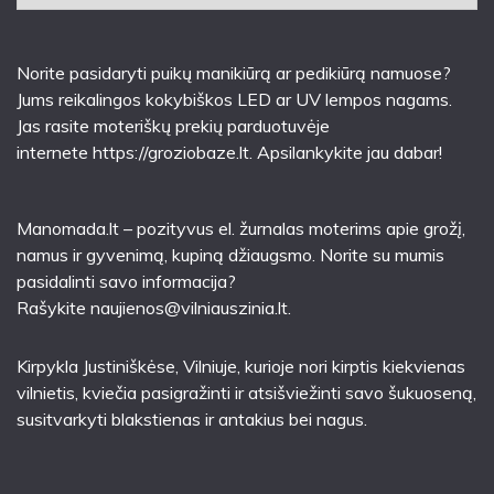
Norite pasidaryti puikų manikiūrą ar pedikiūrą namuose?
Jums reikalingos kokybiškos LED ar UV lempos nagams.
Jas rasite moteriškų prekių parduotuvėje
internete
https://groziobaze.lt
. Apsilankykite jau dabar!
Manomada.lt – pozityvus el. žurnalas moterims apie grožį,
namus ir gyvenimą, kupiną džiaugsmo. Norite su mumis
pasidalinti savo informacija?
Rašykite
naujienos@vilniauszinia.lt
.
Kirpykla Justiniškėse
, Vilniuje, kurioje nori kirptis kiekvienas
vilnietis, kviečia pasigražinti ir atsišviežinti savo šukuoseną,
susitvarkyti blakstienas ir antakius bei nagus.