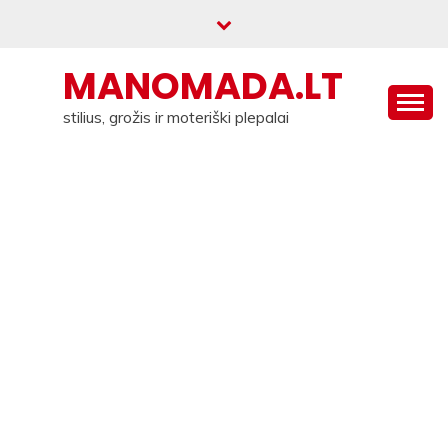
Skip
to
content
MANOMADA.LT
stilius, grožis ir moteriški plepalai