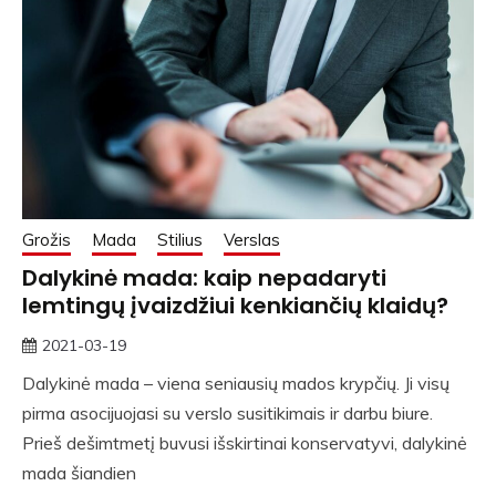
Grožis
Mada
Stilius
Verslas
Dalykinė mada: kaip nepadaryti
lemtingų įvaizdžiui kenkiančių klaidų?
2021-03-19
rasytojas
Dalykinė mada – viena seniausių mados krypčių. Ji visų
pirma asocijuojasi su verslo susitikimais ir darbu biure.
Prieš dešimtmetį buvusi išskirtinai konservatyvi, dalykinė
mada šiandien