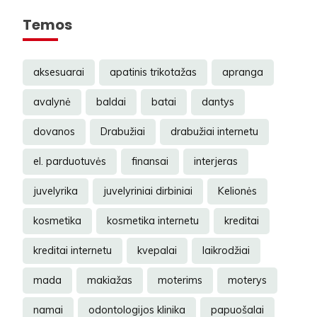
Temos
aksesuarai
apatinis trikotažas
apranga
avalynė
baldai
batai
dantys
dovanos
Drabužiai
drabužiai internetu
el. parduotuvės
finansai
interjeras
juvelyrika
juvelyriniai dirbiniai
Kelionės
kosmetika
kosmetika internetu
kreditai
kreditai internetu
kvepalai
laikrodžiai
mada
makiažas
moterims
moterys
namai
odontologijos klinika
papuošalai