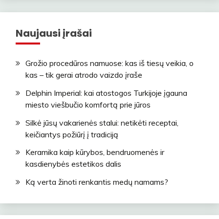
Naujausi įrašai
Grožio procedūros namuose: kas iš tiesų veikia, o
kas – tik gerai atrodo vaizdo įraše
Delphin Imperial: kai atostogos Turkijoje įgauna
miesto viešbučio komfortą prie jūros
Silkė jūsų vakarienės stalui: netikėti receptai,
keičiantys požiūrį į tradiciją
Keramika kaip kūrybos, bendruomenės ir
kasdienybės estetikos dalis
Ką verta žinoti renkantis medų namams?