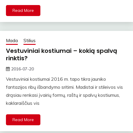
Read More
Mada
Stilius
Vestuviniai kostiumai – kokią spalvą
rinktis?
2016-07-20
straipsniai
Vestuviniai kostiumai 2016 m. tapo tikra jauniko
fantazijos ribų išbandymo sritimi. Madistai ir stileivos vis
drąsiau renkasi įvairių formų, raštų ir spalvų kostiumus,
kaklaraiščius vis
Read More