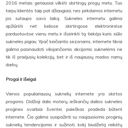
2016 metais geriausiai vilkėti skirtingų progų metu. Tuo
tarpu klientės taip pat džiaugiasi, nes pirkdamos internetu
jos sutaupo savo laiką. Sukneles internetu galima
apžiūrėti net keliose skirtingose elektroninėse
parduotuvėse vienu metu ir išsirinkti tą tiekėja kuris siūlo
sukneles pigiau. Ypač keičiantis sezonams, internete tikrai
galima pasinaudoti viliojančiomis akcijomis suknelėms ne
tik iš praėjusių kolekcijų, bet ir iš naujausių mados namų
darbų.
Progai ir išeigai
Vienos populiariausių suknelių internete yra skirtos
progoms. Didžioji dalis moterų, ieškančių dailios sukneles
progines svarbiai šventei, paieškas pradeda būtent
internete. Čia galima susipažinti su naujausiomis proginių
suknelių tendencijomis ir sužinoti, kokį biudžetą reikėtų