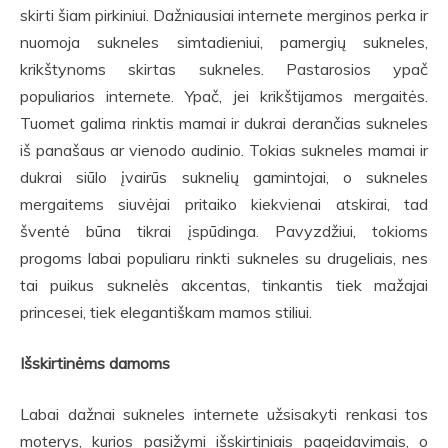
skirti šiam pirkiniui. Dažniausiai internete merginos perka ir
nuomoja sukneles simtadieniui, pamergių sukneles,
krikštynoms skirtas sukneles. Pastarosios ypač
populiarios internete. Ypač, jei krikštijamos mergaitės.
Tuomet galima rinktis mamai ir dukrai derančias sukneles
iš panašaus ar vienodo audinio. Tokias sukneles mamai ir
dukrai siūlo įvairūs suknelių gamintojai, o sukneles
mergaitems siuvėjai pritaiko kiekvienai atskirai, tad
šventė būna tikrai įspūdinga. Pavyzdžiui, tokioms
progoms labai populiaru rinkti sukneles su drugeliais, nes
tai puikus suknelės akcentas, tinkantis tiek mažajai
princesei, tiek elegantiškam mamos stiliui.
Išskirtinėms damoms
Labai dažnai sukneles internete užsisakyti renkasi tos
moterys, kurios pasižymi išskirtiniais pageidavimais, o