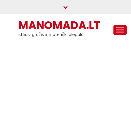
Skip
to
content
MANOMADA.LT
stilius, grožis ir moteriški plepalai