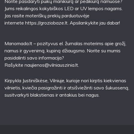
Norite pasidaryti puikų manikiūrą ar pedikiūrą namuose?
Jums reikalingos kokybiškos LED ar UV lempos nagams.
Jas rasite moteriškų prekių parduotuvėje
internete
https://groziobaze.lt
. Apsilankykite jau dabar!
Manomada.lt – pozityvus el. žurnalas moterims apie grožį,
namus ir gyvenimą, kupiną džiaugsmo. Norite su mumis
pasidalinti savo informacija?
Rašykite
naujienos@vilniauszinia.lt
.
Kirpykla Justiniškėse
, Vilniuje, kurioje nori kirptis kiekvienas
vilnietis, kviečia pasigražinti ir atsišviežinti savo šukuoseną,
susitvarkyti blakstienas ir antakius bei nagus.