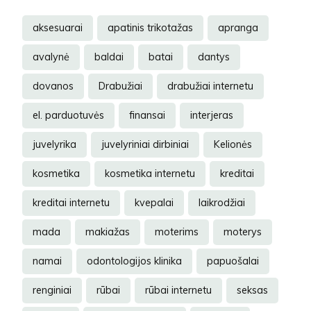
aksesuarai
apatinis trikotažas
apranga
avalynė
baldai
batai
dantys
dovanos
Drabužiai
drabužiai internetu
el. parduotuvės
finansai
interjeras
juvelyrika
juvelyriniai dirbiniai
Kelionės
kosmetika
kosmetika internetu
kreditai
kreditai internetu
kvepalai
laikrodžiai
mada
makiažas
moterims
moterys
namai
odontologijos klinika
papuošalai
renginiai
rūbai
rūbai internetu
seksas