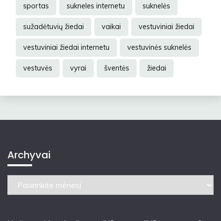
sportas
sukneles internetu
suknelės
sužadėtuvių žiedai
vaikai
vestuviniai žiedai
vestuviniai žiedai internetu
vestuvinės suknelės
vestuvės
vyrai
šventės
žiedai
Archyvai
Archyvai