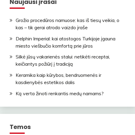
Naujausi įrašai
Grožio procedūros namuose: kas iš tiesų veikia, o
kas – tik gerai atrodo vaizdo įraše
Delphin Imperial: kai atostogos Turkijoje įgauna
miesto viešbučio komfortą prie jūros
Silkė jūsų vakarienės stalui: netikėti receptai,
keičiantys požiūrį į tradiciją
Keramika kaip kūrybos, bendruomenės ir
kasdienybės estetikos dalis
Ką verta žinoti renkantis medų namams?
Temos