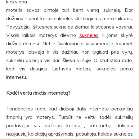
kiekviena
moteris savos pintoje turi bent vieną suknelę. Dar
dažniau – bent kelias sukneles skirtingiems metų laikams.
Pavyzdžiui, šiltesnes sukneles ziemai, laisvesnes vasarai.
Visais laikais moterys dievino
sukneles
ir joms skyrė
didžiulį dėmesį. Net ir šiuolaikinėje visuomenėje, kuomet
moterys laisvėja ir vis dažniau nori lygiuoti prie vyrų,
suknelių pozicija vis dar išlieka viršuje. O statistika rodo,
kad vis daugiau Lietuvos moterų sukneles perka
internetu.
Kodėl verta rinktis internetą?
Tendencijos rodo, kad didžioji dalis internete perkančių
žmonių yra moterys. Turbūt ne veltui todėl, suknelių
pardavėjai vis dažniau keliasi į internetą, dalinasi
naujausių kolekcijų aprašymais, pasakoja, kokias sukneles