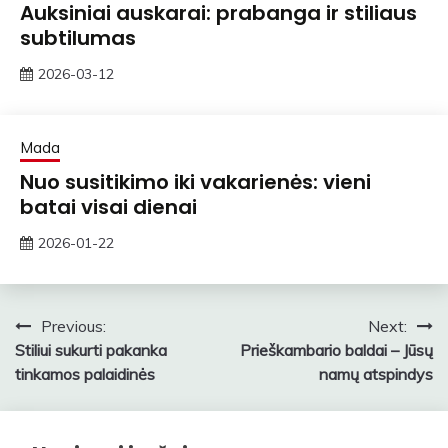
Auksiniai auskarai: prabanga ir stiliaus
subtilumas
2026-03-12
ContentMarketing
Mada
Nuo susitikimo iki vakarienės: vieni
batai visai dienai
2026-01-22
zawe
Navigacija
Previous:
Next:
Stiliui sukurti pakanka
Prieškambario baldai – Jūsų
tarp
tinkamos palaidinės
namų atspindys
įrašų