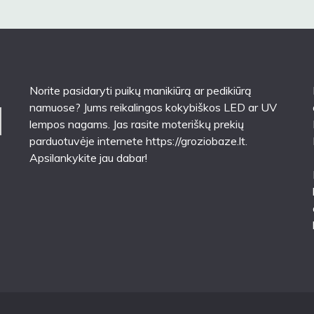
Norite pasidaryti puikų manikiūrą ar pedikiūrą
namuose? Jums reikalingos kokybiškos LED ar UV
lempos nagams. Jas rasite moteriškų prekių
parduotuvėje internete
https://groziobaze.lt
.
Apsilankykite jau dabar!