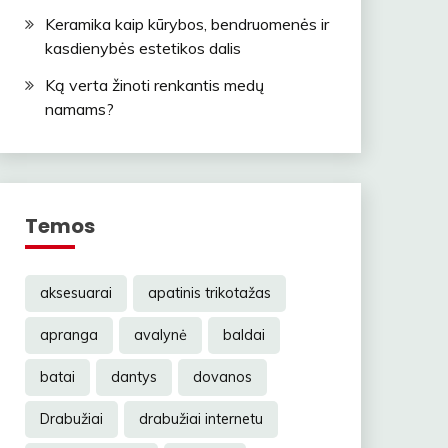
Keramika kaip kūrybos, bendruomenės ir
kasdienybės estetikos dalis
Ką verta žinoti renkantis medų
namams?
Temos
aksesuarai
apatinis trikotažas
apranga
avalynė
baldai
batai
dantys
dovanos
Drabužiai
drabužiai internetu