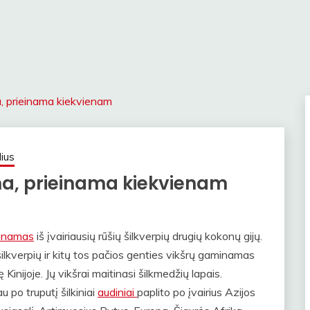
a, prieinama kiekvienam
lius
na, prieinama kiekvienam
unamas
iš įvairiausių rūšių šilkverpių drugių kokonų gijų.
lkverpių ir kitų tos pačios genties vikšrų gaminamas
 Kinijoje. Jų vikšrai maitinasi šilkmedžių lapais.
u po truputį šilkiniai
audiniai
paplito po įvairius Azijos