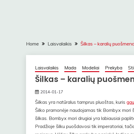
Home
Laisvalaikis
Šilkas – karalių puošmen
Laisvalaikis
Mada
Modeliai
Prekyba
Sti
Šilkas – karalių puošme
2014-01-17
straipsniai
Šilkas yra natūralus tamprus pluoštas, kuris
ga
Šilko pramonėje naudojamas tik Bombyx mori ši
šilkas. Bombyx mori drugiai yra labiausiai paplitę
Pradžioje šilku puošdavosi tik imperatoriai, tačia