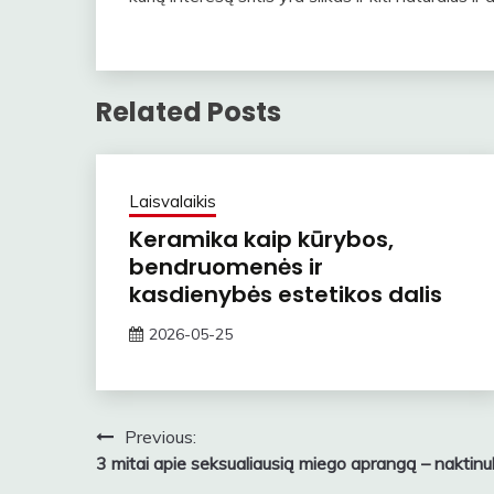
Related Posts
Laisvalaikis
Keramika kaip kūrybos,
bendruomenės ir
kasdienybės estetikos dalis
2026-05-25
ContentMarketing
Navigacija
Previous:
3 mitai apie seksualiausią miego aprangą – naktin
tarp