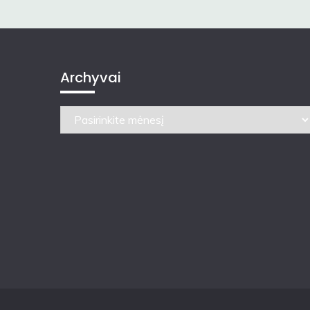
įrašų
Archyvai
Archyvai