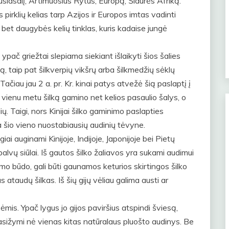
usiasalį, Artimuosius Rytus, Europą, Šiaurės Afriką.
 pirklių kelias tarp Azijos ir Europos imtas vadinti
, bet daugybės kelių tinklas, kuris kadaise jungė
ypač griežtai slepiama siekiant išlaikyti šios šalies
, taip pat šilkverpių vikšrų arba šilkmedžių sėklų
au jau 2 a. pr. Kr. kinai patys atvežė šią paslaptį į
. vienu metu šilką gamino net kelios pasaulio šalys, o
. Taigi, nors Kinijai šilko gaminimo paslapties
ma šio vieno nuostabiausių audinių tėvyne.
ai auginami Kinijoje, Indijoje, Japonijoje bei Pietų
lvų siūlai. Iš gautos šilko žaliavos yra sukami audimui
imo būdo, gali būti gaunamos keturios skirtingos šilko
 ataudų šilkas. Iš šių gijų vėliau galima austi ar
bėmis. Ypač lygus jo gijos paviršius atspindi šviesą,
epasižymi nė vienas kitas natūralaus pluošto audinys. Be