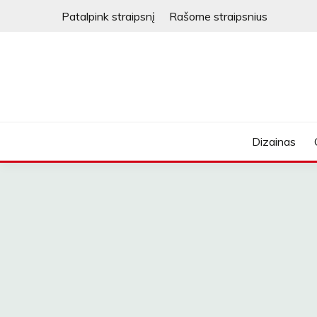
Skip
Patalpink straipsnį
Rašome straipsnius
to
content
Dizainas