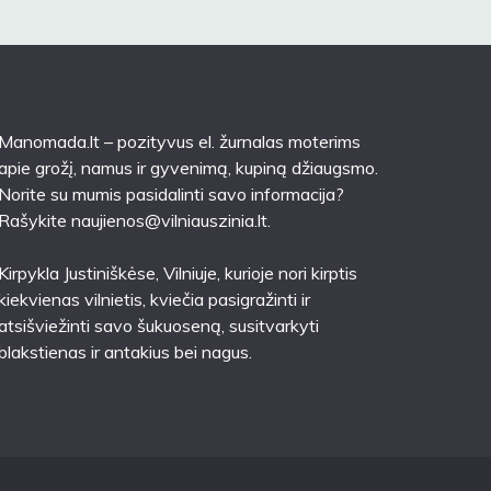
Manomada.lt – pozityvus el. žurnalas moterims
apie grožį, namus ir gyvenimą, kupiną džiaugsmo.
Norite su mumis pasidalinti savo informacija?
Rašykite
naujienos@vilniauszinia.lt
.
Kirpykla Justiniškėse
, Vilniuje, kurioje nori kirptis
kiekvienas vilnietis, kviečia pasigražinti ir
atsišviežinti savo šukuoseną, susitvarkyti
blakstienas ir antakius bei nagus.