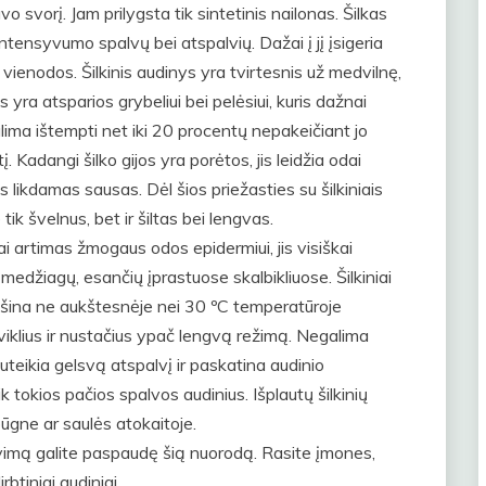
o svorį. Jam prilygsta tik sintetinis nailonas. Šilkas
 intensyvumo spalvų bei atspalvių. Dažai į jį įsigeria
 vienodos. Šilkinis audinys yra tvirtesnis už medvilnę,
jos yra atsparios grybeliui bei pelėsiui, kuris dažnai
alima ištempti net iki 20 procentų nepakeičiant jo
į. Kadangi šilko gijos yra porėtos, jis leidžia odai
 likdamas sausas. Dėl šios priežasties su šilkiniais
tik švelnus, bet ir šiltas bei lengvas.
i artimas žmogaus odos epidermiui, jis visiškai
medžiagų, esančių įprastuose skalbikliuose. Šilkiniai
mašina ne aukštesnėje nei 30 ºC temperatūroje
loviklius ir nustačius ypač lengvą režimą. Negalima
s suteikia gelsvą atspalvį ir paskatina audinio
tokios pačios spalvos audinius. Išplautų šilkinių
būgne ar saulės atokaitoje.
avimą galite paspaudę šią nuorodą. Rasite įmones,
irbtiniai audiniai.