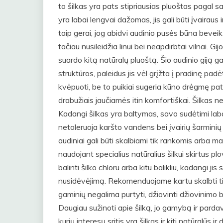
to šilkas yra pats stipriausias pluoštas pagal sav
yra labai lengvai dažomas, jis gali būti įvairaus
taip gerai, jog abidvi audinio pusės būna beveik
tačiau nusileidžia linui bei neapdirbtai vilnai. Gi
suardo kitą natūralų pluoštą. Šio audinio giją g
struktūros, paleidus jis vėl grįžta į pradinę padėt
kvėpuoti, be to puikiai sugeria kūno drėgmę pats
drabužiais jaučiamės itin komfortiškai. Šilkas ne 
Kadangi šilkas yra baltymas, savo sudėtimi laba
netoleruoja karšto vandens bei įvairių šarminių 
audiniai gali būti skalbiami tik rankomis arba 
naudojant specialius natūralius šilkui skirtus p
balinti šilko chloru arba kitu balikliu, kadangi ji
nusidėvėjimą. Rekomenduojame kartu skalbti tik 
gaminių negalima purtyti, džiovinti džiovinimo 
Daugiau sužinoti apie šilką, jo gamybą ir pard
kurių interesų sritis yra šilkas ir kiti natūralūs ir d