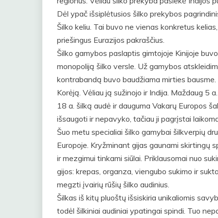
regionus. Vėliau šilko prekyba pasiekė Indijos p
Dėl ypač išsiplėtusios šilko prekybos pagrindinis
Šilko keliu. Tai buvo ne vienas konkretus kelias
priešingus Eurazijos pakraščius.
Šilko gamybos paslaptis gimtojoje Kinijoje buvo 
monopoliją šilko versle. Už gamybos atskleidimą
kontrabandą buvo baudžiama mirties bausme. Tači
Korėją. Vėliau ją sužinojo ir Indija. Maždaug 5 a
18 a. šilką audė ir dauguma Vakarų Europos šalių
išsaugoti ir nepavyko, tačiau ji pagrįstai laiko
Šuo metu specialiai šilko gamybai šilkverpių drugi
Europoje. Kryžminant gijas gaunami skirtingų spa
ir mezgimui tinkami siūlai. Priklausomai nuo suk
gijos: krepas, organza, viengubo sukimo ir suktas
megzti įvairių rūšių šilko audinius.
Šilkas iš kitų pluoštų išsiskiria unikaliomis savy
todėl šilkiniai audiniai ypatingai spindi. Tuo n