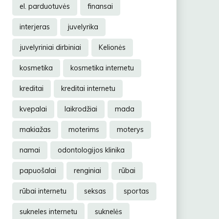
el. parduotuvės
finansai
interjeras
juvelyrika
juvelyriniai dirbiniai
Kelionės
kosmetika
kosmetika internetu
kreditai
kreditai internetu
kvepalai
laikrodžiai
mada
makiažas
moterims
moterys
namai
odontologijos klinika
papuošalai
renginiai
rūbai
rūbai internetu
seksas
sportas
sukneles internetu
suknelės