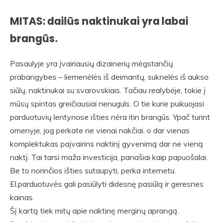
MITAS: dailūs naktinukai yra labai
brangūs.
Pasaulyje yra įvairiausių dizainerių mėgstančių
prabangybes – liemenėlės iš deimantų, suknelės iš aukso
siūlų, naktinukai su svarovskiais. Tačiau realybėje, tokie į
mūsų spintas greičiausiai nenuguls. O tie kurie puikuojasi
parduotuvių lentynose išties nėra itin brangūs. Ypač turint
omenyje, jog perkate ne vienai nakčiai, o dar vienas
komplektukas paįvairins naktinį gyvenimą dar ne vieną
naktį. Tai tarsi maža investicija, panašiai kaip papuošalai.
Be to norinčios išties sutaupyti, perka internetu.
El.parduotuvės gali pasiūlyti didesnę pasiūlą ir geresnes
kainas.
Šį kartą tiek mitų apie naktinę merginų aprangą.