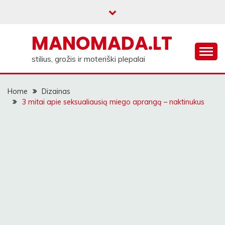
Skip
to
content
MANOMADA.LT
stilius, grožis ir moteriški plepalai
Home
Dizainas
3 mitai apie seksualiausią miego aprangą – naktinukus