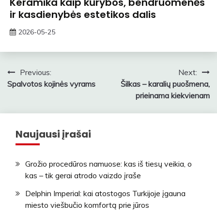
Keramika kaip kūrybos, bendruomenės
ir kasdienybės estetikos dalis
2026-05-25
ContentMarketing
Navigacija
Previous:
Next:
Spalvotos kojinės vyrams
Šilkas – karalių puošmena,
tarp
prieinama kiekvienam
įrašų
Naujausi įrašai
Grožio procedūros namuose: kas iš tiesų veikia, o
kas – tik gerai atrodo vaizdo įraše
Delphin Imperial: kai atostogos Turkijoje įgauna
miesto viešbučio komfortą prie jūros