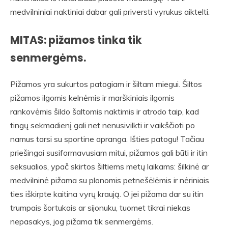
medvilniniai naktiniai dabar gali priversti vyrukus aiktelti.
MITAS: pižamos tinka tik
senmergėms.
Pižamos yra sukurtos patogiam ir šiltam miegui. Šiltos
pižamos ilgomis kelnėmis ir marškiniais ilgomis
rankovėmis šildo šaltomis naktimis ir atrodo taip, kad
tingų sekmadienį gali net nenusivilkti ir vaikščioti po
namus tarsi su sportine apranga. Išties patogu! Tačiau
priešingai susiformavusiam mitui, pižamos gali būti ir itin
seksualios, ypač skirtos šiltiems metų laikams: šilkinė ar
medvilninė pižama su plonomis petnešėlėmis ir nėriniais
ties iškirpte kaitina vyrų kraują. O jei pižama dar su itin
trumpais šortukais ar sijonuku, tuomet tikrai niekas
nepasakys, jog pižama tik senmergėms.