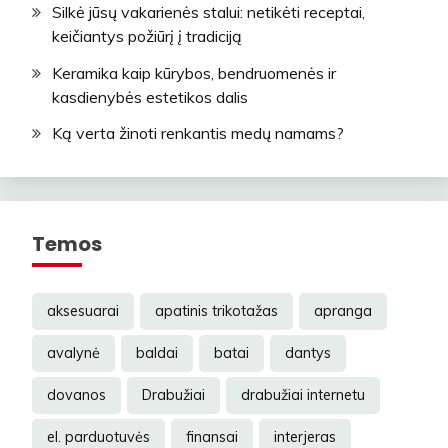
Silkė jūsų vakarienės stalui: netikėti receptai,
keičiantys požiūrį į tradiciją
Keramika kaip kūrybos, bendruomenės ir
kasdienybės estetikos dalis
Ką verta žinoti renkantis medų namams?
Temos
aksesuarai
apatinis trikotažas
apranga
avalynė
baldai
batai
dantys
dovanos
Drabužiai
drabužiai internetu
el. parduotuvės
finansai
interjeras