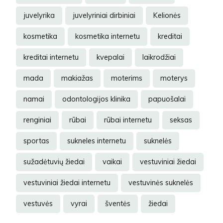
juvelyrika
juvelyriniai dirbiniai
Kelionės
kosmetika
kosmetika internetu
kreditai
kreditai internetu
kvepalai
laikrodžiai
mada
makiažas
moterims
moterys
namai
odontologijos klinika
papuošalai
renginiai
rūbai
rūbai internetu
seksas
sportas
sukneles internetu
suknelės
sužadėtuvių žiedai
vaikai
vestuviniai žiedai
vestuviniai žiedai internetu
vestuvinės suknelės
vestuvės
vyrai
šventės
žiedai