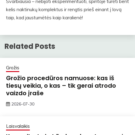
Svarbiausia – nebijoti eksperimentuoti, spintoje turėti bent
kelis naktinukų komplektus ir rengtis prieš einant į lovą
taip, kad jaustumėtės kaip karalienė!
Related Posts
Grožis
Grožio procedūros namuose: kas iš
tiesų veikia, o kas – tik gerai atrodo
vaizdo įraše
2026-07-30
rasytojas
Laisvalaikis