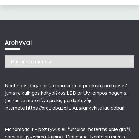
Archyvai
Archyvai
Norite pasidaryti puikų manikiūrą ar pedikiūrą namuose?
Jums reikalingos kokybiškos LED ar UV lempos nagams.
Jas rasite moteriškų prekių parduotuvėje
internete
https://groziobaze.lt
. Apsilankykite jau dabar!
Manomada.lt – pozityvus el. žurnalas moterims apie grožį,
namus ir gyvenimą, kupiną džiaugsmo. Norite su mumis