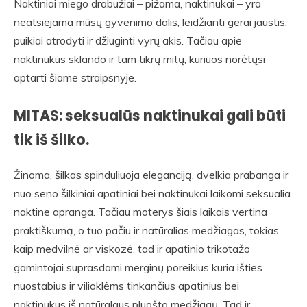
Naktiniai miego drabužiai – pižama, naktinukai – yra
neatsiejama mūsų gyvenimo dalis, leidžianti gerai jaustis,
puikiai atrodyti ir džiuginti vyrų akis. Tačiau apie
naktinukus sklando ir tam tikrų mitų, kuriuos norėtųsi
aptarti šiame straipsnyje.
MITAS: seksualūs naktinukai gali būti
tik iš šilko.
Žinoma, šilkas spinduliuoja eleganciją, dvelkia prabanga ir
nuo seno šilkiniai apatiniai bei naktinukai laikomi seksualia
naktine apranga. Tačiau moterys šiais laikais vertina
praktiškumą, o tuo pačiu ir natūralias medžiagas, tokias
kaip medvilnė ar viskozė, tad ir apatinio trikotažo
gamintojai suprasdami merginų poreikius kuria išties
nuostabius ir vilioklėms tinkančius apatinius bei
naktinukus iš natūralaus pluošto medžiagų. Tad ir