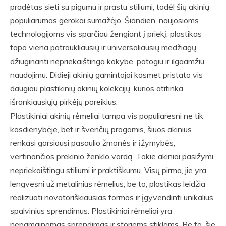
pradėtas sieti su pigumu ir prastu stiliumi, todėl šių akinių
populiarumas gerokai sumažėjo. Šiandien, naujosioms
technologijoms vis sparčiau žengiant į priekį, plastikas
tapo viena patraukliausių ir universaliausių medžiagų,
džiuginanti nepriekaištinga kokybe, patogiu ir ilgaamžiu
naudojimu. Didieji akinių gamintojai kasmet pristato vis
daugiau plastikinių akinių kolekcijų, kurios atitinka
išrankiausiųjų pirkėjų poreikius.
Plastikiniai akinių rėmeliai tampa vis populiaresni ne tik
kasdienybėje, bet ir švenčių progomis, šiuos akinius
renkasi garsiausi pasaulio žmonės ir įžymybės,
vertinančios prekinio ženklo vardą. Tokie akiniai pasižymi
nepriekaištingu stiliumi ir praktiškumu. Visų pirma, jie yra
lengvesni už metalinius rėmelius, be to, plastikas leidžia
realizuoti novatoriškiausias formas ir įgyvendinti unikalius
spalvinius sprendimus. Plastikiniai rėmeliai yra
nepamainomas sprendimas ir storiems stiklams. Be to, šie