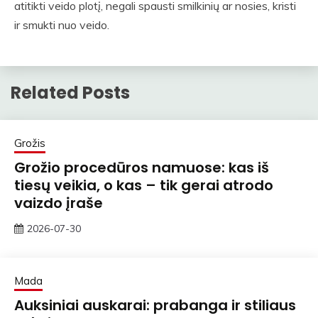
atitikti veido plotį, negali spausti smilkinių ar nosies, kristi
ir smukti nuo veido.
Related Posts
Grožis
Grožio procedūros namuose: kas iš
tiesų veikia, o kas – tik gerai atrodo
vaizdo įraše
2026-07-30
rasytojas
Mada
Auksiniai auskarai: prabanga ir stiliaus