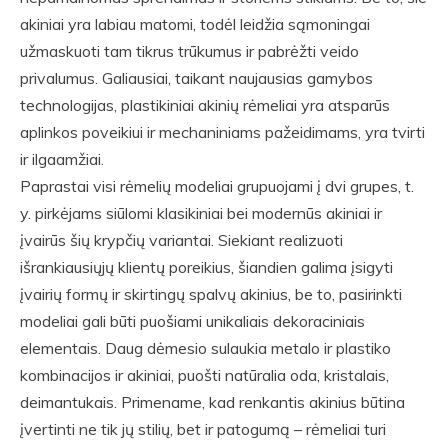
akiniai yra labiau matomi, todėl leidžia sąmoningai
užmaskuoti tam tikrus trūkumus ir pabrėžti veido
privalumus. Galiausiai, taikant naujausias gamybos
technologijas, plastikiniai akinių rėmeliai yra atsparūs
aplinkos poveikiui ir mechaniniams pažeidimams, yra tvirti
ir ilgaamžiai.
Paprastai visi rėmelių modeliai grupuojami į dvi grupes, t.
y. pirkėjams siūlomi klasikiniai bei modernūs akiniai ir
įvairūs šių krypčių variantai. Siekiant realizuoti
išrankiausiųjų klientų poreikius, šiandien galima įsigyti
įvairių formų ir skirtingų spalvų akinius, be to, pasirinkti
modeliai gali būti puošiami unikaliais dekoraciniais
elementais. Daug dėmesio sulaukia metalo ir plastiko
kombinacijos ir akiniai, puošti natūralia oda, kristalais,
deimantukais. Primename, kad renkantis akinius būtina
įvertinti ne tik jų stilių, bet ir patogumą – rėmeliai turi