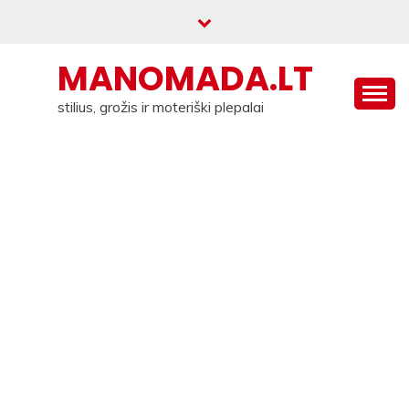
Skip
to
content
MANOMADA.LT
stilius, grožis ir moteriški plepalai