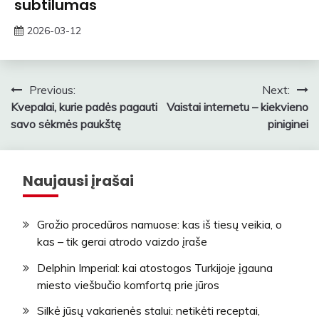
subtilumas
2026-03-12
ContentMarketing
Navigacija
Previous:
Next:
Kvepalai, kurie padės pagauti
Vaistai internetu – kiekvieno
tarp
savo sėkmės paukštę
piniginei
įrašų
Naujausi įrašai
Grožio procedūros namuose: kas iš tiesų veikia, o
kas – tik gerai atrodo vaizdo įraše
Delphin Imperial: kai atostogos Turkijoje įgauna
miesto viešbučio komfortą prie jūros
Silkė jūsų vakarienės stalui: netikėti receptai,