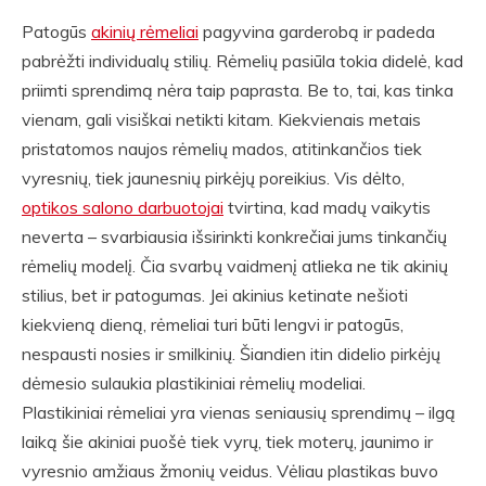
Patogūs
akinių rėmeliai
pagyvina garderobą ir padeda
pabrėžti individualų stilių. Rėmelių pasiūla tokia didelė, kad
priimti sprendimą nėra taip paprasta. Be to, tai, kas tinka
vienam, gali visiškai netikti kitam. Kiekvienais metais
pristatomos naujos rėmelių mados, atitinkančios tiek
vyresnių, tiek jaunesnių pirkėjų poreikius. Vis dėlto,
optikos salono darbuotojai
tvirtina, kad madų vaikytis
neverta – svarbiausia išsirinkti konkrečiai jums tinkančių
rėmelių modelį. Čia svarbų vaidmenį atlieka ne tik akinių
stilius, bet ir patogumas. Jei akinius ketinate nešioti
kiekvieną dieną, rėmeliai turi būti lengvi ir patogūs,
nespausti nosies ir smilkinių. Šiandien itin didelio pirkėjų
dėmesio sulaukia plastikiniai rėmelių modeliai.
Plastikiniai rėmeliai yra vienas seniausių sprendimų – ilgą
laiką šie akiniai puošė tiek vyrų, tiek moterų, jaunimo ir
vyresnio amžiaus žmonių veidus. Vėliau plastikas buvo