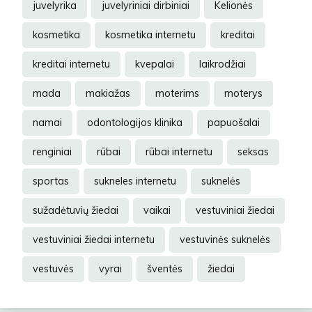
juvelyrika
juvelyriniai dirbiniai
Kelionės
kosmetika
kosmetika internetu
kreditai
kreditai internetu
kvepalai
laikrodžiai
mada
makiažas
moterims
moterys
namai
odontologijos klinika
papuošalai
renginiai
rūbai
rūbai internetu
seksas
sportas
sukneles internetu
suknelės
sužadėtuvių žiedai
vaikai
vestuviniai žiedai
vestuviniai žiedai internetu
vestuvinės suknelės
vestuvės
vyrai
šventės
žiedai