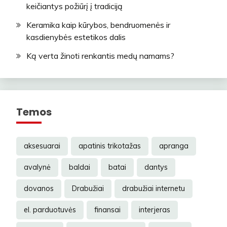
keičiantys požiūrį į tradiciją
Keramika kaip kūrybos, bendruomenės ir
kasdienybės estetikos dalis
Ką verta žinoti renkantis medų namams?
Temos
aksesuarai
apatinis trikotažas
apranga
avalynė
baldai
batai
dantys
dovanos
Drabužiai
drabužiai internetu
el. parduotuvės
finansai
interjeras