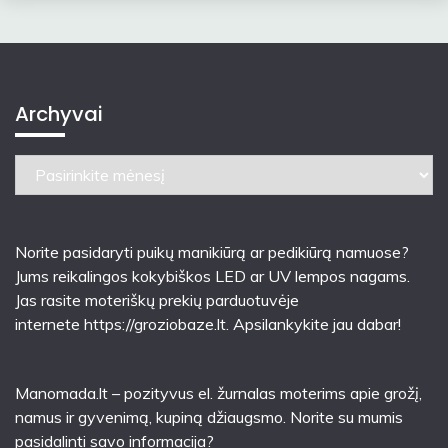
Archyvai
Archyvai
Norite pasidaryti puikų manikiūrą ar pedikiūrą namuose?
Jums reikalingos kokybiškos LED ar UV lempos nagams.
Jas rasite moteriškų prekių parduotuvėje
internete
https://groziobaze.lt
. Apsilankykite jau dabar!
Manomada.lt – pozityvus el. žurnalas moterims apie grožį,
namus ir gyvenimą, kupiną džiaugsmo. Norite su mumis
pasidalinti savo informacija?