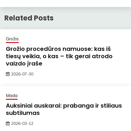
Related Posts
Grožis
Grožio procedūros namuose: kas iš
tiesų veikia, o kas – tik gerai atrodo
vaizdo įraše
2026-07-30
rasytojas
Mada
Auksiniai auskarai: prabanga ir stiliaus
subtilumas
2026-03-12
ContentMarketing