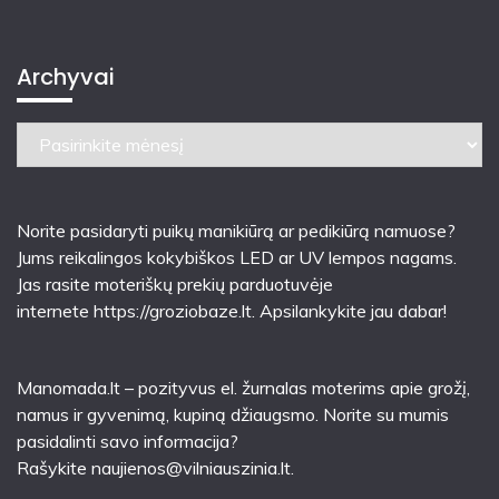
Archyvai
Archyvai
Norite pasidaryti puikų manikiūrą ar pedikiūrą namuose?
Jums reikalingos kokybiškos LED ar UV lempos nagams.
Jas rasite moteriškų prekių parduotuvėje
internete
https://groziobaze.lt
. Apsilankykite jau dabar!
Manomada.lt – pozityvus el. žurnalas moterims apie grožį,
namus ir gyvenimą, kupiną džiaugsmo. Norite su mumis
pasidalinti savo informacija?
Rašykite
naujienos@vilniauszinia.lt
.