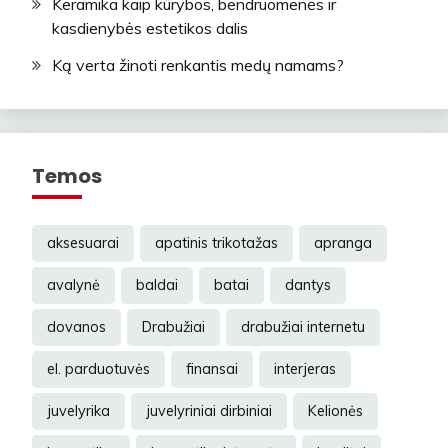
Keramika kaip kūrybos, bendruomenės ir
kasdienybės estetikos dalis
Ką verta žinoti renkantis medų namams?
Temos
aksesuarai
apatinis trikotažas
apranga
avalynė
baldai
batai
dantys
dovanos
Drabužiai
drabužiai internetu
el. parduotuvės
finansai
interjeras
juvelyrika
juvelyriniai dirbiniai
Kelionės