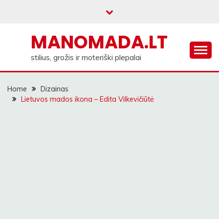
Skip
to
content
MANOMADA.LT
stilius, grožis ir moteriški plepalai
Home
Dizainas
Lietuvos mados ikona – Edita Vilkevičiūtė