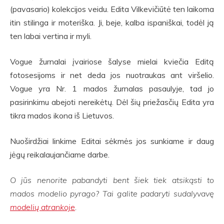
(pavasario) kolekcijos veidu. Edita Vilkevičiūtė ten laikoma
itin stilinga ir moteriška. Ji, beje, kalba ispaniškai, todėl ją
ten labai vertina ir myli.
Vogue žurnalai įvairiose šalyse mielai kviečia Editą
fotosesijoms ir net deda jos nuotraukas ant viršelio.
Vogue yra Nr. 1 mados žurnalas pasaulyje, tad jo
pasirinkimu abejoti nereikėtų. Dėl šių priežasčių Edita yra
tikra mados ikona iš Lietuvos.
Nuoširdžiai linkime Editai sėkmės jos sunkiame ir daug
jėgų reikalaujančiame darbe.
O jūs nenorite pabandyti bent šiek tiek atsikąsti to
mados modelio pyrago? Tai galite padaryti sudalyvavę
modelių atrankoje
.