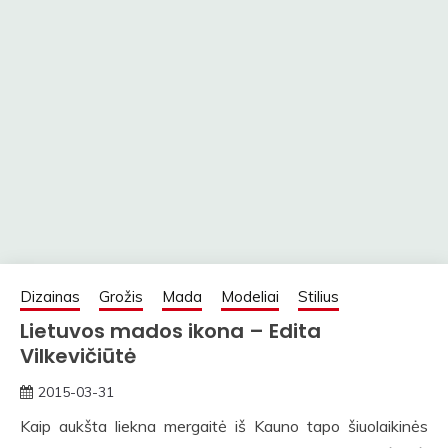
Dizainas
Grožis
Mada
Modeliai
Stilius
Lietuvos mados ikona – Edita
Vilkevičiūtė
2015-03-31
straipsniai
Kaip aukšta liekna mergaitė iš Kauno tapo šiuolaikinės