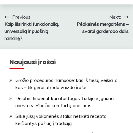
Navigacija
Previous:
Next:
Kaip išsirinkti funkcionalią,
Pėdkelnės mergaitėms –
tarp
universalią ir puošnią
svarbi garderobo dalis
įrašų
rankinę?
Naujausi įrašai
Grožio procedūros namuose: kas iš tiesų veikia, o
kas – tik gerai atrodo vaizdo įraše
Delphin Imperial: kai atostogos Turkijoje įgauna
miesto viešbučio komfortą prie jūros
Silkė jūsų vakarienės stalui: netikėti receptai,
keičiantys požiūrį į tradiciją