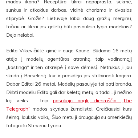
mados ikona? Receptūra tikrai nepaprasta: sėkmė,
sunkus ir atkaklus darbas, vidinė charizma ir dvasios
stiprybė. Grožis? Lietuvoje labai daug gražių merginų,
tačiau ar tikrai jos galėtų būti pasaulinio lygio modeliais?
Deja nelabai.
Edita Vilkevičiūtė gimė ir augo Kaune. Būdama 16 metų
atėjo į modelių agentūros atranką, taip vadinamąjį
„kastingą“ ir ten atkreipė į save dėmesį. Netrukus ji jau
skrido į Barseloną, kur ir prasidėjo jos stulbinanti karjera.
Dabar Editai 26 metai. Modelių pasaulyje tai pati branda.
Dirbti modeliu Edita gali dar keletą metų, o tada… ji nežino
ką veiks – taip
pasakojo anglų dienraščio „The
Telegraph“
mados skyriaus žurnalistei. Greičiausiai kurs
šeimą, lauksis vaikų. Šiuo metu ji draugauja su amerikiečių
fotografu Stevenu Lyonu.