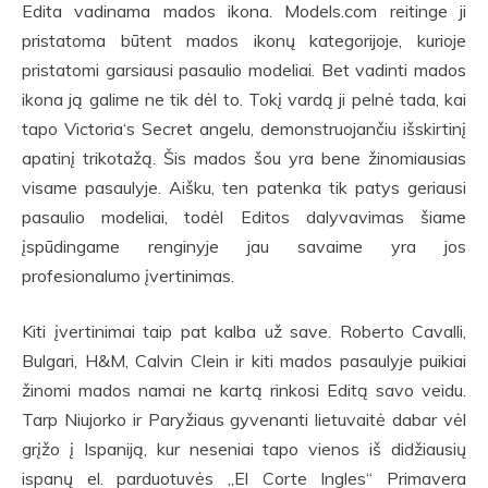
Edita vadinama mados ikona. Models.com reitinge ji
pristatoma būtent mados ikonų kategorijoje, kurioje
pristatomi garsiausi pasaulio modeliai. Bet vadinti mados
ikona ją galime ne tik dėl to. Tokį vardą ji pelnė tada, kai
tapo Victoria‘s Secret angelu, demonstruojančiu išskirtinį
apatinį trikotažą. Šis mados šou yra bene žinomiausias
visame pasaulyje. Aišku, ten patenka tik patys geriausi
pasaulio modeliai, todėl Editos dalyvavimas šiame
įspūdingame renginyje jau savaime yra jos
profesionalumo įvertinimas.
Kiti įvertinimai taip pat kalba už save. Roberto Cavalli,
Bulgari, H&M, Calvin Clein ir kiti mados pasaulyje puikiai
žinomi mados namai ne kartą rinkosi Editą savo veidu.
Tarp Niujorko ir Paryžiaus gyvenanti lietuvaitė dabar vėl
grįžo į Ispaniją, kur neseniai tapo vienos iš didžiausių
ispanų el. parduotuvės „El Corte Ingles“ Primavera