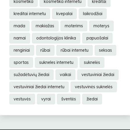
kosmetika
kosmetika internetu
kreditai
kreditai internetu
kvepalai
laikrodžiai
mada
makiažas
moterims
moterys
namai
odontologijos klinika
papuošalai
renginiai
rūbai
rūbai internetu
seksas
sportas
sukneles internetu
suknelės
sužadėtuvių žiedai
vaikai
vestuviniai žiedai
vestuviniai žiedai internetu
vestuvinės suknelės
vestuvės
vyrai
šventės
žiedai