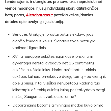
tendencijomis ir stengiatės pro savo akis nepraleisti nei
vienos madingos ir jūsų individualų skonį atitinkančios
batų poros,
Aistrabatams.lt
pateikia kelias įdomias
detales apie avalynę ir jos istoriją.
Senovės Graikijoje įprastai batai siekdavo juos
avinčio žmogaus kelius. Šiandien tokie batai yra
vadinami ilgaauliais.
XVII a. Europoje aukštesniajai klasei priskiriami
gyventojai neretai avėdavo net 15 centimetrų
aukščio aukštakulnius. Norint avėti batus tokiais
aukštais kulnais, prireikdavo dviejų tarnų – po vieną iš
abiejų pusių. Ir tai visiškai nenuostabu, kadangi tuo
laikotarpiu dėl tokių aukštų kulnų pasitaikydavo netgi
mirčių. Saugumas svarbiausia, ar ne?
Dabartiniams batams giminingos mados buvo pirmą