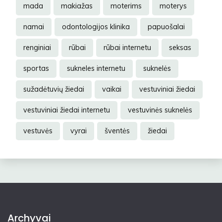
mada
makiažas
moterims
moterys
namai
odontologijos klinika
papuošalai
renginiai
rūbai
rūbai internetu
seksas
sportas
sukneles internetu
suknelės
sužadėtuvių žiedai
vaikai
vestuviniai žiedai
vestuviniai žiedai internetu
vestuvinės suknelės
vestuvės
vyrai
šventės
žiedai
Archyvai