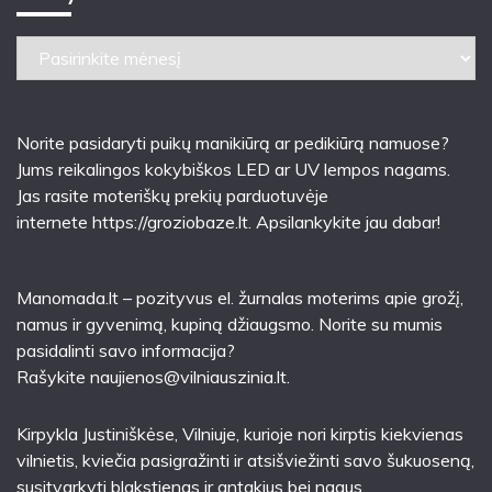
Archyvai
Norite pasidaryti puikų manikiūrą ar pedikiūrą namuose?
Jums reikalingos kokybiškos LED ar UV lempos nagams.
Jas rasite moteriškų prekių parduotuvėje
internete
https://groziobaze.lt
. Apsilankykite jau dabar!
Manomada.lt – pozityvus el. žurnalas moterims apie grožį,
namus ir gyvenimą, kupiną džiaugsmo. Norite su mumis
pasidalinti savo informacija?
Rašykite
naujienos@vilniauszinia.lt
.
Kirpykla Justiniškėse
, Vilniuje, kurioje nori kirptis kiekvienas
vilnietis, kviečia pasigražinti ir atsišviežinti savo šukuoseną,
susitvarkyti blakstienas ir antakius bei nagus.