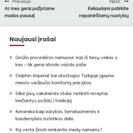
Navigacija
Previous:
Next:
Ar mes gerai pažįstame
Keliaudami patirkite
tarp
mados pasaulį
nepamirštamų nuotykių
įrašų
Naujausi įrašai
Grožio procedūros namuose: kas iš tiesų veikia, o
kas – tik gerai atrodo vaizdo įraše
Delphin Imperial: kai atostogos Turkijoje įgauna
miesto viešbučio komfortą prie jūros
Silkė jūsų vakarienės stalui: netikėti receptai,
keičiantys požiūrį į tradiciją
Keramika kaip kūrybos, bendruomenės ir
kasdienybės estetikos dalis
Ką verta žinoti renkantis medų namams?