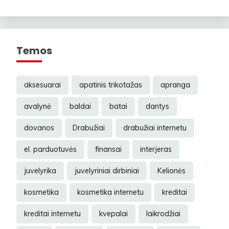
Temos
aksesuarai
apatinis trikotažas
apranga
avalynė
baldai
batai
dantys
dovanos
Drabužiai
drabužiai internetu
el. parduotuvės
finansai
interjeras
juvelyrika
juvelyriniai dirbiniai
Kelionės
kosmetika
kosmetika internetu
kreditai
kreditai internetu
kvepalai
laikrodžiai