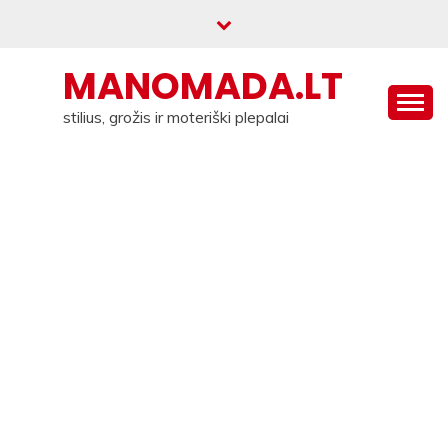
Skip
to
content
MANOMADA.LT
stilius, grožis ir moteriški plepalai