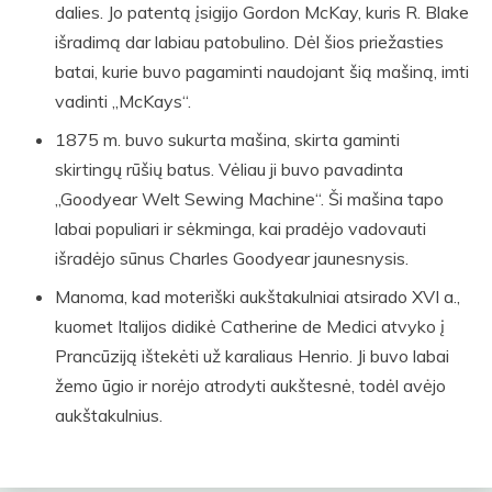
dalies. Jo patentą įsigijo Gordon McKay, kuris R. Blake
išradimą dar labiau patobulino. Dėl šios priežasties
batai, kurie buvo pagaminti naudojant šią mašiną, imti
vadinti „McKays“.
1875 m. buvo sukurta mašina, skirta gaminti
skirtingų rūšių batus. Vėliau ji buvo pavadinta
„Goodyear Welt Sewing Machine“. Ši mašina tapo
labai populiari ir sėkminga, kai pradėjo vadovauti
išradėjo sūnus Charles Goodyear jaunesnysis.
Manoma, kad moteriški aukštakulniai atsirado XVI a.,
kuomet Italijos didikė Catherine de Medici atvyko į
Prancūziją ištekėti už karaliaus Henrio. Ji buvo labai
žemo ūgio ir norėjo atrodyti aukštesnė, todėl avėjo
aukštakulnius.