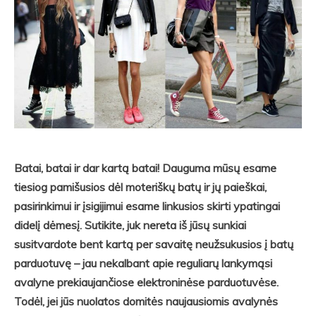
Batai, batai ir dar kartą batai
!
Dauguma mūsų esame
tiesiog pamišusios dėl moteriškų batų ir jų paieškai,
pasirinkimui ir įsigijimui esame linkusios skirti ypatingai
didelį dėmesį. Sutikite, juk nereta iš jūsų sunkiai
susitvardote bent kartą per savaitę neužsukusios į batų
parduotuvę – jau nekalbant apie reguliarų lankymąsi
avalyne prekiaujančiose elektroninėse parduotuvėse.
Todėl, jei jūs nuolatos domitės naujausiomis avalynės