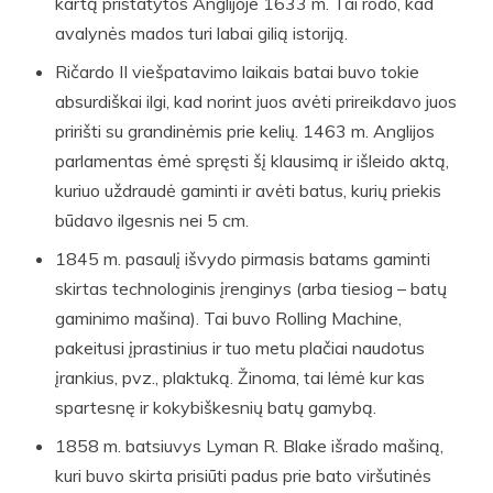
kartą pristatytos Anglijoje 1633 m. Tai rodo, kad
avalynės mados turi labai gilią istoriją.
Ričardo II viešpatavimo laikais batai buvo tokie
absurdiškai ilgi, kad norint juos avėti prireikdavo juos
pririšti su grandinėmis prie kelių. 1463 m. Anglijos
parlamentas ėmė spręsti šį klausimą ir išleido aktą,
kuriuo uždraudė gaminti ir avėti batus, kurių priekis
būdavo ilgesnis nei 5 cm.
1845 m. pasaulį išvydo pirmasis batams gaminti
skirtas technologinis įrenginys (arba tiesiog – batų
gaminimo mašina). Tai buvo Rolling Machine,
pakeitusi įprastinius ir tuo metu plačiai naudotus
įrankius, pvz., plaktuką. Žinoma, tai lėmė kur kas
spartesnę ir kokybiškesnių batų gamybą.
1858 m. batsiuvys Lyman R. Blake išrado mašiną,
kuri buvo skirta prisiūti padus prie bato viršutinės