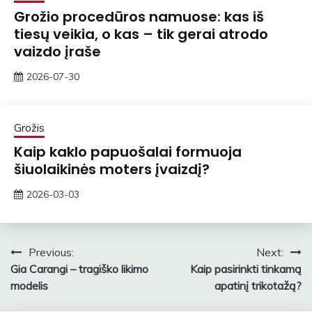
Grožio procedūros namuose: kas iš
tiesų veikia, o kas – tik gerai atrodo
vaizdo įraše
2026-07-30
rasytojas
Grožis
Kaip kaklo papuošalai formuoja
šiuolaikinės moters įvaizdį?
2026-03-03
zawe
Navigacija
Previous:
Next:
Gia Carangi – tragiško likimo
Kaip pasirinkti tinkamą
tarp
modelis
apatinį trikotažą?
įrašų