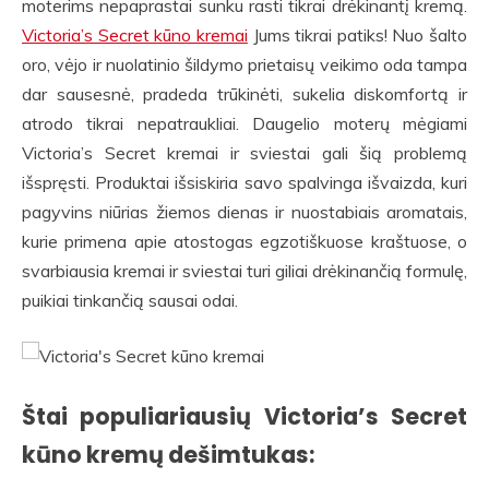
moterims nepaprastai sunku rasti tikrai drėkinantį kremą.
Victoria’s Secret kūno kremai
Jums tikrai patiks! Nuo šalto
oro, vėjo ir nuolatinio šildymo prietaisų veikimo oda tampa
dar sausesnė, pradeda trūkinėti, sukelia diskomfortą ir
atrodo tikrai nepatraukliai. Daugelio moterų mėgiami
Victoria’s Secret kremai ir sviestai gali šią problemą
išspręsti. Produktai išsiskiria savo spalvinga išvaizda, kuri
pagyvins niūrias žiemos dienas ir nuostabiais aromatais,
kurie primena apie atostogas egzotiškuose kraštuose, o
svarbiausia kremai ir sviestai turi giliai drėkinančią formulę,
puikiai tinkančią sausai odai.
Štai populiariausių Victoria’s Secret
kūno kremų dešimtukas: