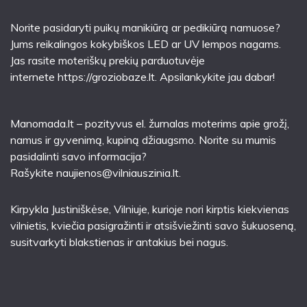
Norite pasidaryti puikų manikiūrą ar pedikiūrą namuose?
Jums reikalingos kokybiškos LED ar UV lempos nagams.
Jas rasite moteriškų prekių parduotuvėje
internete
https://groziobaze.lt
. Apsilankykite jau dabar!
Manomada.lt – pozityvus el. žurnalas moterims apie grožį,
namus ir gyvenimą, kupiną džiaugsmo. Norite su mumis
pasidalinti savo informacija?
Rašykite
naujienos@vilniauszinia.lt
.
Kirpykla Justiniškėse
, Vilniuje, kurioje nori kirptis kiekvienas
vilnietis, kviečia pasigražinti ir atsišviežinti savo šukuoseną,
susitvarkyti blakstienas ir antakius bei nagus.