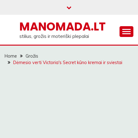
Skip
to
content
MANOMADA.LT
stilius, grožis ir moteriški plepalai
Home
Grožis
Dėmesio verti Victoria's Secret kūno kremai ir sviestai