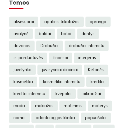
Temos
aksesuarai
apatinis trikotažas
apranga
avalynė
baldai
batai
dantys
dovanos
Drabužiai
drabužiai internetu
el. parduotuvės
finansai
interjeras
juvelyrika
juvelyriniai dirbiniai
Kelionės
kosmetika
kosmetika internetu
kreditai
kreditai internetu
kvepalai
laikrodžiai
mada
makiažas
moterims
moterys
namai
odontologijos klinika
papuošalai