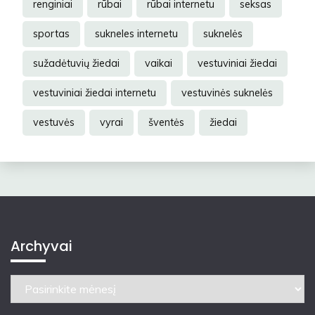
renginiai
rūbai
rūbai internetu
seksas
sportas
sukneles internetu
suknelės
sužadėtuvių žiedai
vaikai
vestuviniai žiedai
vestuviniai žiedai internetu
vestuvinės suknelės
vestuvės
vyrai
šventės
žiedai
Archyvai
Archyvai