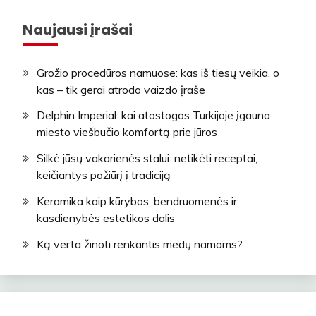
Naujausi įrašai
Grožio procedūros namuose: kas iš tiesų veikia, o
kas – tik gerai atrodo vaizdo įraše
Delphin Imperial: kai atostogos Turkijoje įgauna
miesto viešbučio komfortą prie jūros
Silkė jūsų vakarienės stalui: netikėti receptai,
keičiantys požiūrį į tradiciją
Keramika kaip kūrybos, bendruomenės ir
kasdienybės estetikos dalis
Ką verta žinoti renkantis medų namams?