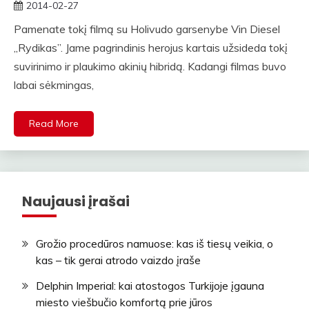
2014-02-27
rasytojas
Pamenate tokį filmą su Holivudo garsenybe Vin Diesel
„Rydikas”. Jame pagrindinis herojus kartais užsideda tokį
suvirinimo ir plaukimo akinių hibridą. Kadangi filmas buvo
labai sėkmingas,
Read More
Naujausi įrašai
Grožio procedūros namuose: kas iš tiesų veikia, o
kas – tik gerai atrodo vaizdo įraše
Delphin Imperial: kai atostogos Turkijoje įgauna
miesto viešbučio komfortą prie jūros