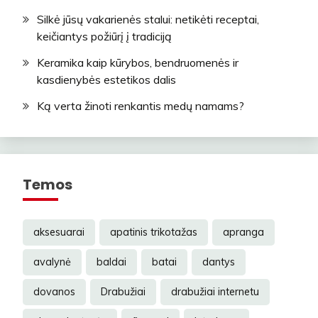
Silkė jūsų vakarienės stalui: netikėti receptai,
keičiantys požiūrį į tradiciją
Keramika kaip kūrybos, bendruomenės ir
kasdienybės estetikos dalis
Ką verta žinoti renkantis medų namams?
Temos
aksesuarai
apatinis trikotažas
apranga
avalynė
baldai
batai
dantys
dovanos
Drabužiai
drabužiai internetu