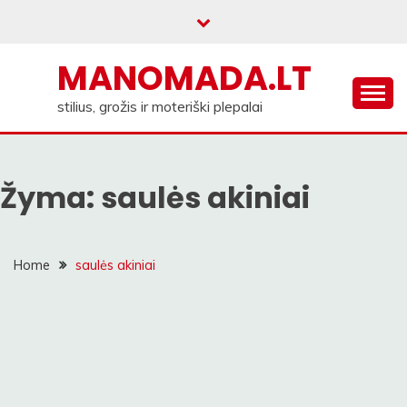
Skip
to
content
MANOMADA.LT
stilius, grožis ir moteriški plepalai
Žyma:
saulės akiniai
Home
saulės akiniai