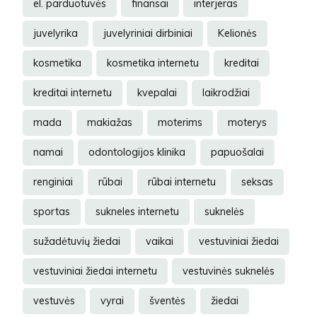
el. parduotuvės
finansai
interjeras
juvelyrika
juvelyriniai dirbiniai
Kelionės
kosmetika
kosmetika internetu
kreditai
kreditai internetu
kvepalai
laikrodžiai
mada
makiažas
moterims
moterys
namai
odontologijos klinika
papuošalai
renginiai
rūbai
rūbai internetu
seksas
sportas
sukneles internetu
suknelės
sužadėtuvių žiedai
vaikai
vestuviniai žiedai
vestuviniai žiedai internetu
vestuvinės suknelės
vestuvės
vyrai
šventės
žiedai