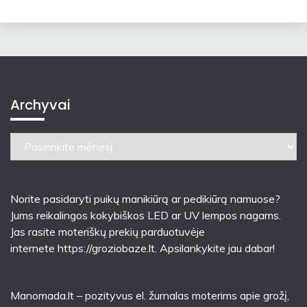
Archyvai
Archyvai
Norite pasidaryti puikų manikiūrą ar pedikiūrą namuose?
Jums reikalingos kokybiškos LED ar UV lempos nagams.
Jas rasite moteriškų prekių parduotuvėje
internete
https://groziobaze.lt
. Apsilankykite jau dabar!
Manomada.lt – pozityvus el. žurnalas moterims apie grožį,