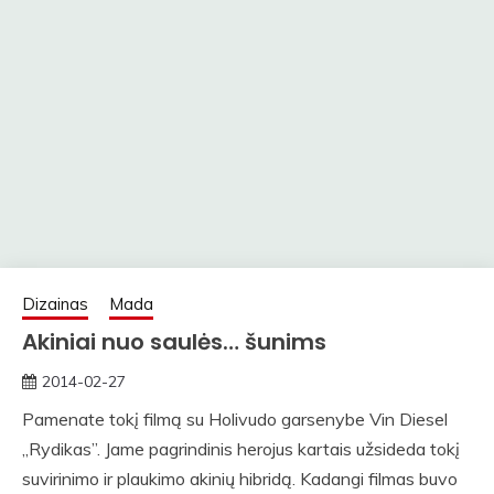
Dizainas
Mada
Akiniai nuo saulės… šunims
2014-02-27
rasytojas
Pamenate tokį filmą su Holivudo garsenybe Vin Diesel
„Rydikas”. Jame pagrindinis herojus kartais užsideda tokį
suvirinimo ir plaukimo akinių hibridą. Kadangi filmas buvo