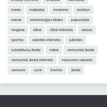
mada
makiažas
moterims
moterys
namai
odontologijos klinika
papuošalai
renginiai
rūbai
rūbai internetu
seksas
sportas
sukneles internetu
suknelės
sužadėtuvių žiedai
vaikai
vestuviniai žiedai
vestuviniai žiedai internetu
vestuvinės suknelės
vestuvės
vyrai
šventės
žiedai