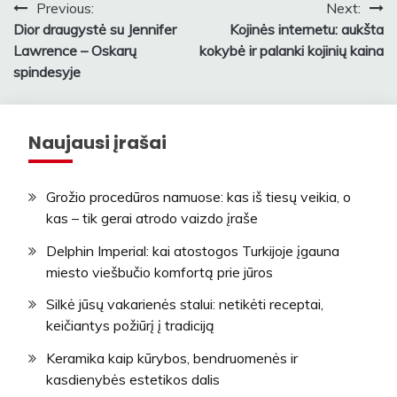
Navigacija
Previous:
Next:
Dior draugystė su Jennifer
Kojinės internetu: aukšta
tarp
Lawrence – Oskarų
kokybė ir palanki kojinių kaina
įrašų
spindesyje
Naujausi įrašai
Grožio procedūros namuose: kas iš tiesų veikia, o
kas – tik gerai atrodo vaizdo įraše
Delphin Imperial: kai atostogos Turkijoje įgauna
miesto viešbučio komfortą prie jūros
Silkė jūsų vakarienės stalui: netikėti receptai,
keičiantys požiūrį į tradiciją
Keramika kaip kūrybos, bendruomenės ir
kasdienybės estetikos dalis