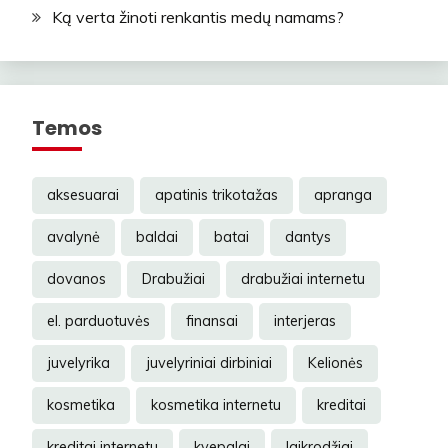
Ką verta žinoti renkantis medų namams?
Temos
aksesuarai
apatinis trikotažas
apranga
avalynė
baldai
batai
dantys
dovanos
Drabužiai
drabužiai internetu
el. parduotuvės
finansai
interjeras
juvelyrika
juvelyriniai dirbiniai
Kelionės
kosmetika
kosmetika internetu
kreditai
kreditai internetu
kvepalai
laikrodžiai