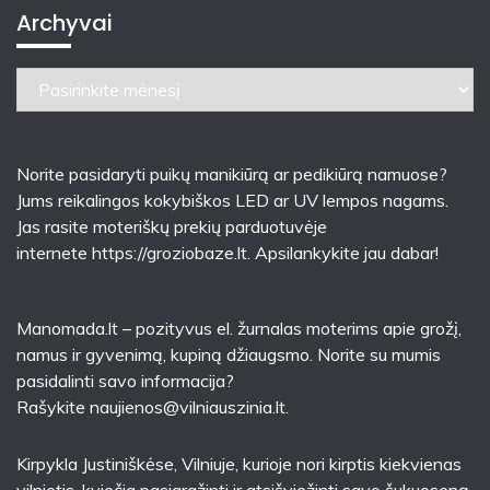
Archyvai
Archyvai
Norite pasidaryti puikų manikiūrą ar pedikiūrą namuose?
Jums reikalingos kokybiškos LED ar UV lempos nagams.
Jas rasite moteriškų prekių parduotuvėje
internete
https://groziobaze.lt
. Apsilankykite jau dabar!
Manomada.lt – pozityvus el. žurnalas moterims apie grožį,
namus ir gyvenimą, kupiną džiaugsmo. Norite su mumis
pasidalinti savo informacija?
Rašykite
naujienos@vilniauszinia.lt
.
Kirpykla Justiniškėse
, Vilniuje, kurioje nori kirptis kiekvienas