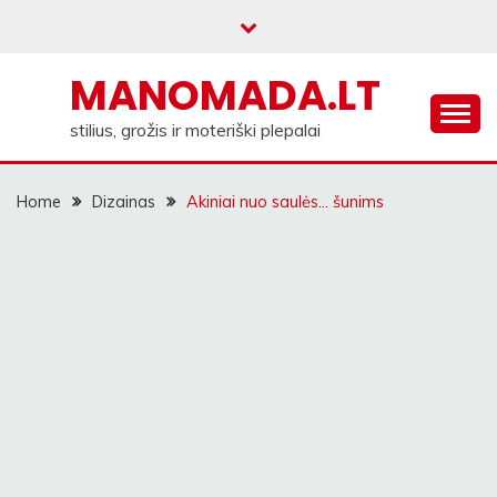
Skip
to
content
MANOMADA.LT
stilius, grožis ir moteriški plepalai
Home
Dizainas
Akiniai nuo saulės… šunims