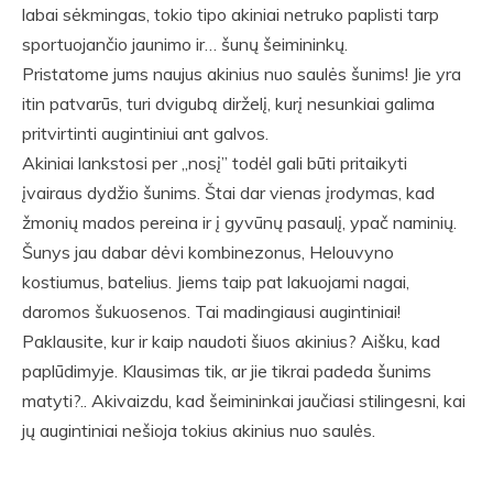
labai sėkmingas, tokio tipo akiniai netruko paplisti tarp
sportuojančio jaunimo ir… šunų šeimininkų.
Pristatome jums naujus akinius nuo saulės šunims! Jie yra
itin patvarūs, turi dvigubą dirželį, kurį nesunkiai galima
pritvirtinti augintiniui ant galvos.
Akiniai lankstosi per „nosį” todėl gali būti pritaikyti
įvairaus dydžio šunims. Štai dar vienas įrodymas, kad
žmonių mados pereina ir į gyvūnų pasaulį, ypač naminių.
Šunys jau dabar dėvi kombinezonus, Helouvyno
kostiumus, batelius. Jiems taip pat lakuojami nagai,
daromos šukuosenos. Tai madingiausi augintiniai!
Paklausite, kur ir kaip naudoti šiuos akinius? Aišku, kad
paplūdimyje. Klausimas tik, ar jie tikrai padeda šunims
matyti?.. Akivaizdu, kad šeimininkai jaučiasi stilingesni, kai
jų augintiniai nešioja tokius akinius nuo saulės.