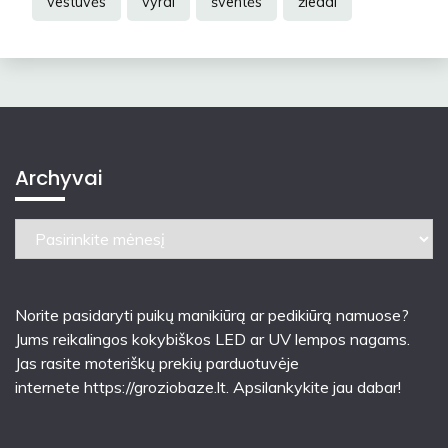
vestuvės
vyrai
šventės
žiedai
Archyvai
Archyvai
Norite pasidaryti puikų manikiūrą ar pedikiūrą namuose?
Jums reikalingos kokybiškos LED ar UV lempos nagams.
Jas rasite moteriškų prekių parduotuvėje
internete
https://groziobaze.lt
. Apsilankykite jau dabar!