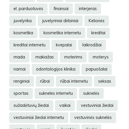
el. parduotuvės
finansai
interjeras
juvelyrika
juvelyriniai dirbiniai
Kelionės
kosmetika
kosmetika internetu
kreditai
kreditai internetu
kvepalai
laikrodžiai
mada
makiažas
moterims
moterys
namai
odontologijos klinika
papuošalai
renginiai
rūbai
rūbai internetu
seksas
sportas
sukneles internetu
suknelės
sužadėtuvių žiedai
vaikai
vestuviniai žiedai
vestuviniai žiedai internetu
vestuvinės suknelės