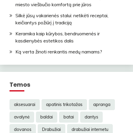
miesto viešbučio komfortą prie jūros
Silkė jūsų vakarienės stalui: netikėti receptai,
keičiantys požiūrį į tradiciją
Keramika kaip kūrybos, bendruomenės ir
kasdienybės estetikos dalis
Ką verta žinoti renkantis medų namams?
Temos
aksesuarai
apatinis trikotažas
apranga
avalynė
baldai
batai
dantys
dovanos
Drabužiai
drabužiai internetu