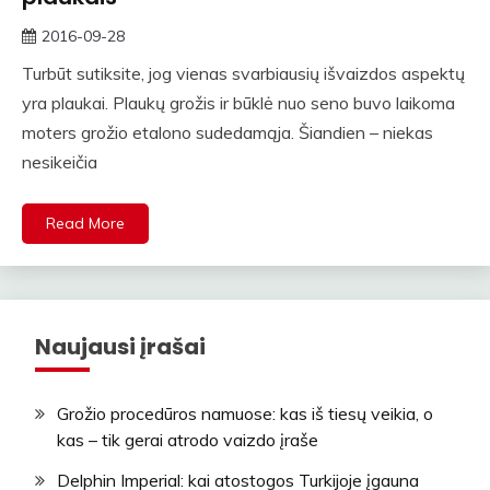
2016-09-28
straipsniai
Turbūt sutiksite, jog vienas svarbiausių išvaizdos aspektų
yra plaukai. Plaukų grožis ir būklė nuo seno buvo laikoma
moters grožio etalono sudedamąja. Šiandien – niekas
nesikeičia
Read More
Naujausi įrašai
Grožio procedūros namuose: kas iš tiesų veikia, o
kas – tik gerai atrodo vaizdo įraše
Delphin Imperial: kai atostogos Turkijoje įgauna