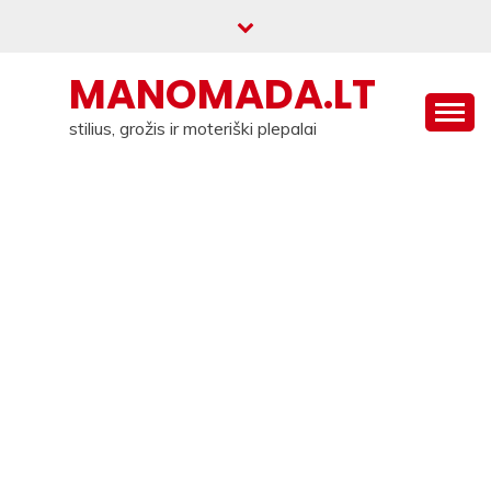
Skip
to
content
MANOMADA.LT
stilius, grožis ir moteriški plepalai