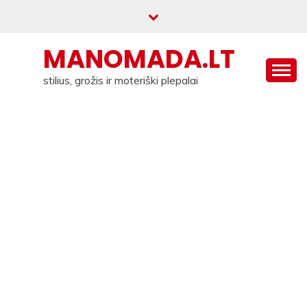
Skip
to
content
MANOMADA.LT
stilius, grožis ir moteriški plepalai