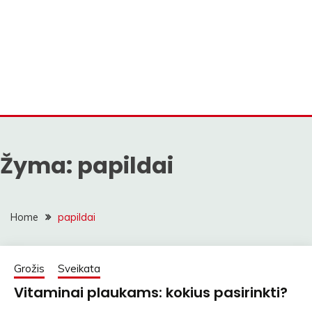
Žyma:
papildai
Home
papildai
Grožis
Sveikata
Vitaminai plaukams: kokius pasirinkti?