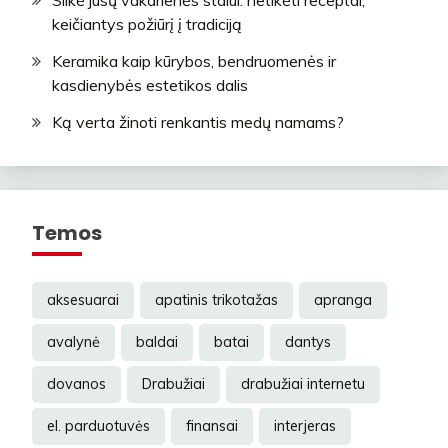
Silkė jūsų vakarienės stalui: netikėti receptai,
keičiantys požiūrį į tradiciją
Keramika kaip kūrybos, bendruomenės ir
kasdienybės estetikos dalis
Ką verta žinoti renkantis medų namams?
Temos
aksesuarai
apatinis trikotažas
apranga
avalynė
baldai
batai
dantys
dovanos
Drabužiai
drabužiai internetu
el. parduotuvės
finansai
interjeras