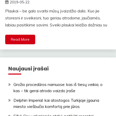
2019-05-22
rasytojas
Plaukai – be galo svarbi mūsų įvaizdžio dalis. Kuo jie
storesni ir sveikesni, tuo geriau atrodome, jaučiamės,
labiau pasitikime savimi. Sveiki plaukai leidžia dažniau su
Read More
Naujausi įrašai
Grožio procedūros namuose: kas iš tiesų veikia, o
kas – tik gerai atrodo vaizdo įraše
Delphin Imperial: kai atostogos Turkijoje įgauna
miesto viešbučio komfortą prie jūros