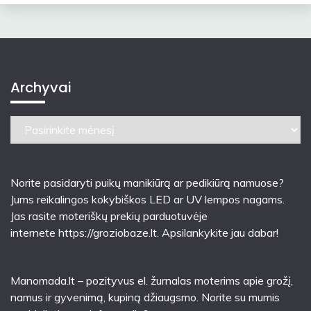
Archyvai
Archyvai
Norite pasidaryti puikų manikiūrą ar pedikiūrą namuose?
Jums reikalingos kokybiškos LED ar UV lempos nagams.
Jas rasite moteriškų prekių parduotuvėje
internete
https://groziobaze.lt
. Apsilankykite jau dabar!
Manomada.lt – pozityvus el. žurnalas moterims apie grožį,
namus ir gyvenimą, kupiną džiaugsmo. Norite su mumis