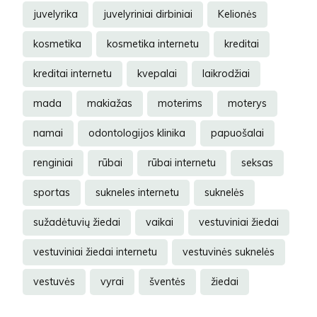
juvelyrika
juvelyriniai dirbiniai
Kelionės
kosmetika
kosmetika internetu
kreditai
kreditai internetu
kvepalai
laikrodžiai
mada
makiažas
moterims
moterys
namai
odontologijos klinika
papuošalai
renginiai
rūbai
rūbai internetu
seksas
sportas
sukneles internetu
suknelės
sužadėtuvių žiedai
vaikai
vestuviniai žiedai
vestuviniai žiedai internetu
vestuvinės suknelės
vestuvės
vyrai
šventės
žiedai