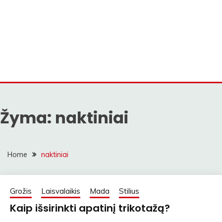
Žyma:
naktiniai
Home
naktiniai
Grožis
Laisvalaikis
Mada
Stilius
Kaip išsirinkti apatinį trikotažą?