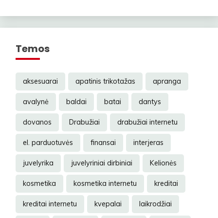
Temos
aksesuarai
apatinis trikotažas
apranga
avalynė
baldai
batai
dantys
dovanos
Drabužiai
drabužiai internetu
el. parduotuvės
finansai
interjeras
juvelyrika
juvelyriniai dirbiniai
Kelionės
kosmetika
kosmetika internetu
kreditai
kreditai internetu
kvepalai
laikrodžiai