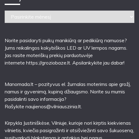
Archyvai
Norite pasidaryti puikų manikiūrą ar pedikiūrą namuose?
Jums reikalingos kokybiškos LED ar UV lempos nagams.
Jas rasite moteriškų prekių parduotuvėje
internete
https://groziobaze.lt
. Apsilankykite jau dabar!
Manomada.lt – pozityvus el. žurnalas moterims apie grožį,
namus ir gyvenimą, kupiną džiaugsmo. Norite su mumis
pasidalinti savo informacija?
Rašykite
naujienos@vilniauszinia.lt
.
Kirpykla Justiniškėse
, Vilniuje, kurioje nori kirptis kiekvienas
vilnietis, kviečia pasigražinti ir atsišviežinti savo šukuoseną,
susitvarkyti blakstienas ir antakius bei nagus.