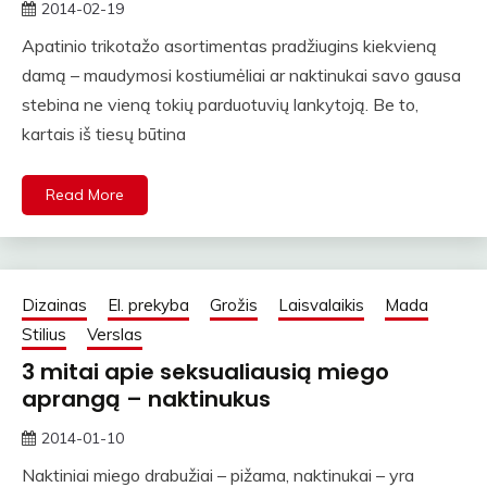
2014-02-19
straipsniai
Apatinio trikotažo asortimentas pradžiugins kiekvieną
damą – maudymosi kostiumėliai ar naktinukai savo gausa
stebina ne vieną tokių parduotuvių lankytoją. Be to,
kartais iš tiesų būtina
Read More
Dizainas
El. prekyba
Grožis
Laisvalaikis
Mada
Stilius
Verslas
3 mitai apie seksualiausią miego
aprangą – naktinukus
2014-01-10
straipsniai
Naktiniai miego drabužiai – pižama, naktinukai – yra