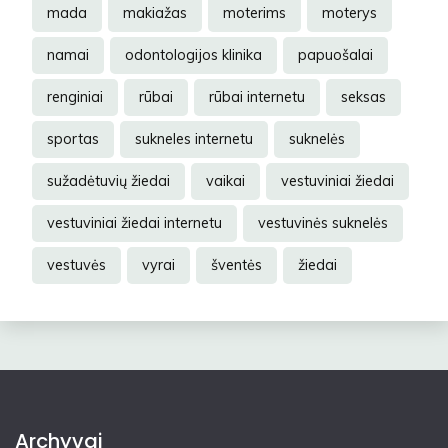
mada
makiažas
moterims
moterys
namai
odontologijos klinika
papuošalai
renginiai
rūbai
rūbai internetu
seksas
sportas
sukneles internetu
suknelės
sužadėtuvių žiedai
vaikai
vestuviniai žiedai
vestuviniai žiedai internetu
vestuvinės suknelės
vestuvės
vyrai
šventės
žiedai
Archyvai