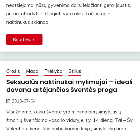
neatsiejama mūsų gyvenimo dalis, leidžianti gerai jaustis,
puikiai atrodyti ir džiuginti vyrų akis. Tačiau apie
naktinukus sklando
Read More
Grožis
Mada
Prekyba
Stilius
Seksualūs naktinukai mylimajai – ideali
dovana artėjančios šventės proga
2013-07-04
rasytojas
Visi žinome, kokia šventė yra minima bei įsimylėjusių
žmonių švenčiama vasario viduryje, t.y. 14 dieną. Tai – Šv.
Valentino diena, kuri apibūdinama kaip įsimylėjėlių arba