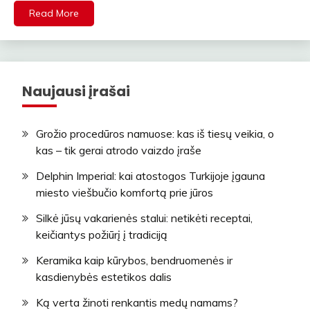
Read More
Naujausi įrašai
Grožio procedūros namuose: kas iš tiesų veikia, o
kas – tik gerai atrodo vaizdo įraše
Delphin Imperial: kai atostogos Turkijoje įgauna
miesto viešbučio komfortą prie jūros
Silkė jūsų vakarienės stalui: netikėti receptai,
keičiantys požiūrį į tradiciją
Keramika kaip kūrybos, bendruomenės ir
kasdienybės estetikos dalis
Ką verta žinoti renkantis medų namams?