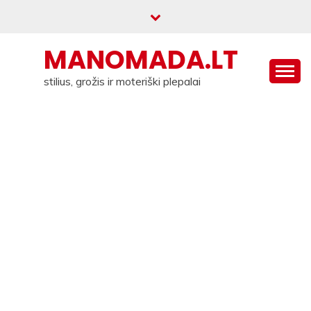
Skip
to
content
MANOMADA.LT
stilius, grožis ir moteriški plepalai