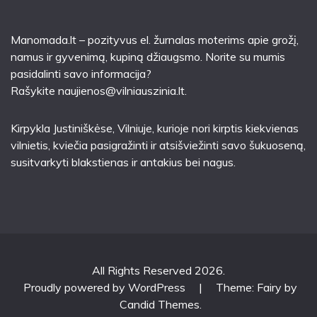
Manomada.lt – pozityvus el. žurnalas moterims apie grožį,
namus ir gyvenimą, kupiną džiaugsmo. Norite su mumis
pasidalinti savo informacija?
Rašykite
naujienos@vilniauszinia.lt
.
Kirpykla Justiniškėse
, Vilniuje, kurioje nori kirptis kiekvienas
vilnietis, kviečia pasigražinti ir atsišviežinti savo šukuoseną,
susitvarkyti blakstienas ir antakius bei nagus.
All Rights Reserved 2026.
Proudly powered by WordPress
|
Theme: Fairy by
Candid Themes
.