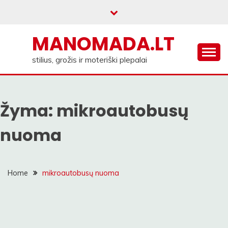
Skip
to
content
MANOMADA.LT
stilius, grožis ir moteriški plepalai
Žyma:
mikroautobusų
nuoma
Home
mikroautobusų nuoma