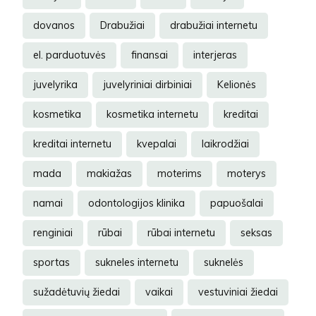
dovanos
Drabužiai
drabužiai internetu
el. parduotuvės
finansai
interjeras
juvelyrika
juvelyriniai dirbiniai
Kelionės
kosmetika
kosmetika internetu
kreditai
kreditai internetu
kvepalai
laikrodžiai
mada
makiažas
moterims
moterys
namai
odontologijos klinika
papuošalai
renginiai
rūbai
rūbai internetu
seksas
sportas
sukneles internetu
suknelės
sužadėtuvių žiedai
vaikai
vestuviniai žiedai