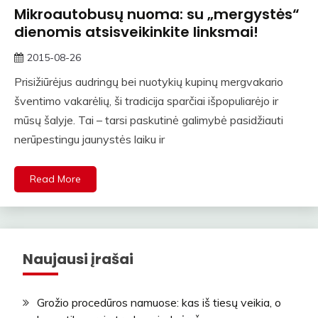
Mikroautobusų nuoma: su „mergystės“
dienomis atsisveikinkite linksmai!
2015-08-26
straipsniai
Prisižiūrėjus audringų bei nuotykių kupinų mergvakario
šventimo vakarėlių, ši tradicija sparčiai išpopuliarėjo ir
mūsų šalyje. Tai – tarsi paskutinė galimybė pasidžiauti
nerūpestingu jaunystės laiku ir
Read More
Naujausi įrašai
Grožio procedūros namuose: kas iš tiesų veikia, o