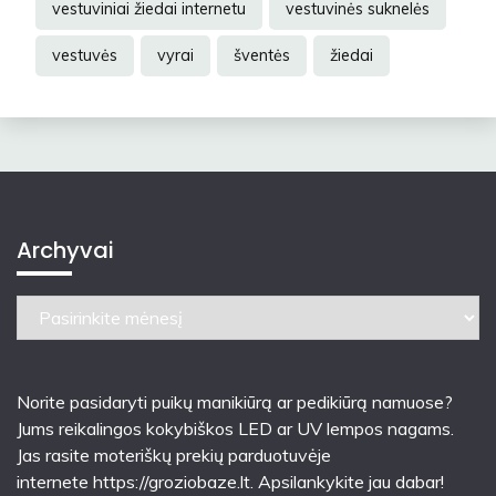
vestuviniai žiedai internetu
vestuvinės suknelės
vestuvės
vyrai
šventės
žiedai
Archyvai
Archyvai
Norite pasidaryti puikų manikiūrą ar pedikiūrą namuose?
Jums reikalingos kokybiškos LED ar UV lempos nagams.
Jas rasite moteriškų prekių parduotuvėje
internete
https://groziobaze.lt
. Apsilankykite jau dabar!