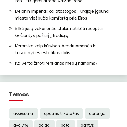
kas – tik gerai atrodo vaizdo įraše
Delphin Imperial: kai atostogos Turkijoje įgauna
miesto viešbučio komfortą prie jūros
Silkė jūsų vakarienės stalui: netikėti receptai,
keičiantys požiūrį į tradiciją
Keramika kaip kūrybos, bendruomenės ir
kasdienybės estetikos dalis
Ką verta žinoti renkantis medų namams?
Temos
aksesuarai
apatinis trikotažas
apranga
avalynė
baldai
batai
dantys