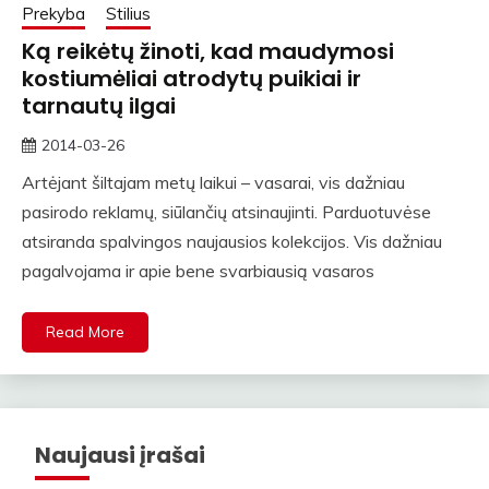
Prekyba
Stilius
Ką reikėtų žinoti, kad maudymosi
kostiumėliai atrodytų puikiai ir
tarnautų ilgai
2014-03-26
straipsniai
Artėjant šiltajam metų laikui – vasarai, vis dažniau
pasirodo reklamų, siūlančių atsinaujinti. Parduotuvėse
atsiranda spalvingos naujausios kolekcijos. Vis dažniau
pagalvojama ir apie bene svarbiausią vasaros
Read More
Naujausi įrašai