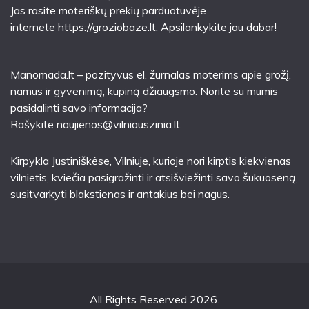
Jas rasite moteriškų prekių parduotuvėje
internete
https://groziobaze.lt
. Apsilankykite jau dabar!
Manomada.lt – pozityvus el. žurnalas moterims apie grožį,
namus ir gyvenimą, kupiną džiaugsmo. Norite su mumis
pasidalinti savo informacija?
Rašykite
naujienos@vilniauszinia.lt
.
Kirpykla Justiniškėse
, Vilniuje, kurioje nori kirptis kiekvienas
vilnietis, kviečia pasigražinti ir atsišviežinti savo šukuoseną,
susitvarkyti blakstienas ir antakius bei nagus.
All Rights Reserved 2026.