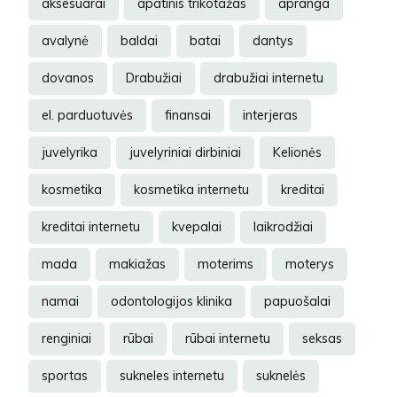
aksesuarai
apatinis trikotažas
apranga
avalynė
baldai
batai
dantys
dovanos
Drabužiai
drabužiai internetu
el. parduotuvės
finansai
interjeras
juvelyrika
juvelyriniai dirbiniai
Kelionės
kosmetika
kosmetika internetu
kreditai
kreditai internetu
kvepalai
laikrodžiai
mada
makiažas
moterims
moterys
namai
odontologijos klinika
papuošalai
renginiai
rūbai
rūbai internetu
seksas
sportas
sukneles internetu
suknelės