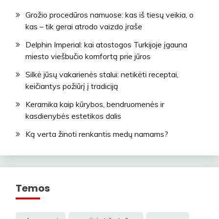
Grožio procedūros namuose: kas iš tiesų veikia, o
kas – tik gerai atrodo vaizdo įraše
Delphin Imperial: kai atostogos Turkijoje įgauna
miesto viešbučio komfortą prie jūros
Silkė jūsų vakarienės stalui: netikėti receptai,
keičiantys požiūrį į tradiciją
Keramika kaip kūrybos, bendruomenės ir
kasdienybės estetikos dalis
Ką verta žinoti renkantis medų namams?
Temos