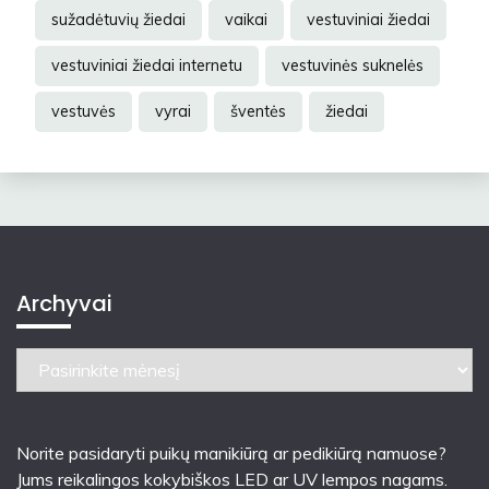
sužadėtuvių žiedai
vaikai
vestuviniai žiedai
vestuviniai žiedai internetu
vestuvinės suknelės
vestuvės
vyrai
šventės
žiedai
Archyvai
Archyvai
Norite pasidaryti puikų manikiūrą ar pedikiūrą namuose?
Jums reikalingos kokybiškos LED ar UV lempos nagams.