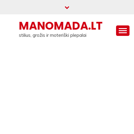
Skip
to
content
MANOMADA.LT
stilius, grožis ir moteriški plepalai