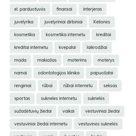
el. parduotuvės
finansai
interjeras
juvelyrika
juvelyriniai dirbiniai
Kelionės
kosmetika
kosmetika internetu
kreditai
kreditai internetu
kvepalai
laikrodžiai
mada
makiažas
moterims
moterys
namai
odontologijos klinika
papuošalai
renginiai
rūbai
rūbai internetu
seksas
sportas
sukneles internetu
suknelės
sužadėtuvių žiedai
vaikai
vestuviniai žiedai
vestuviniai žiedai internetu
vestuvinės suknelės