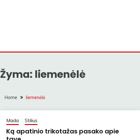
Žyma:
liemenėlė
Home
liemenėlė
Mada
Stilius
Ką apatinio trikotažas pasako apie
tave