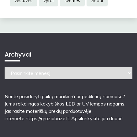
vestuvės
vyrai
šventės
žiedai
Archyvai
Archyvai
Norite pasidaryti puikų manikiūrą ar pedikiūrą namuose?
Jums reikalingos kokybiškos LED ar UV lempos nagams.
Jas rasite moteriškų prekių parduotuvėje
internete
https://groziobaze.lt
. Apsilankykite jau dabar!