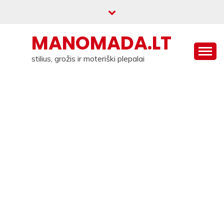
Skip
to
content
MANOMADA.LT
stilius, grožis ir moteriški plepalai