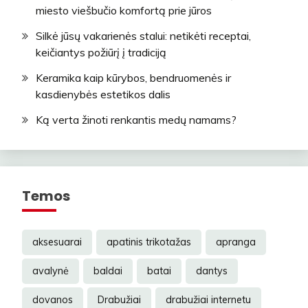
miesto viešbučio komfortą prie jūros
Silkė jūsų vakarienės stalui: netikėti receptai,
keičiantys požiūrį į tradiciją
Keramika kaip kūrybos, bendruomenės ir
kasdienybės estetikos dalis
Ką verta žinoti renkantis medų namams?
Temos
aksesuarai
apatinis trikotažas
apranga
avalynė
baldai
batai
dantys
dovanos
Drabužiai
drabužiai internetu