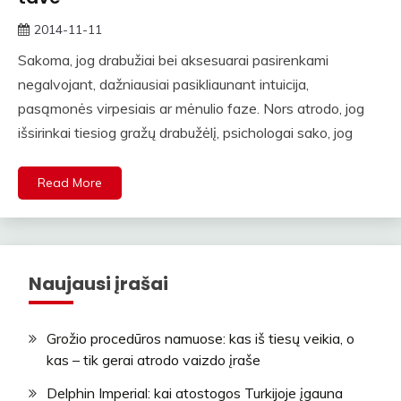
2014-11-11
straipsniai
Sakoma, jog drabužiai bei aksesuarai pasirenkami
negalvojant, dažniausiai pasikliaunant intuicija,
pasąmonės virpesiais ar mėnulio faze. Nors atrodo, jog
išsirinkai tiesiog gražų drabužėlį, psichologai sako, jog
Read More
Naujausi įrašai
Grožio procedūros namuose: kas iš tiesų veikia, o
kas – tik gerai atrodo vaizdo įraše
Delphin Imperial: kai atostogos Turkijoje įgauna