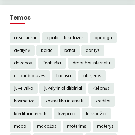
Temos
aksesuarai
apatinis trikotažas
apranga
avalynė
baldai
batai
dantys
dovanos
Drabužiai
drabužiai internetu
el. parduotuvės
finansai
interjeras
juvelyrika
juvelyriniai dirbiniai
Kelionės
kosmetika
kosmetika internetu
kreditai
kreditai internetu
kvepalai
laikrodžiai
mada
makiažas
moterims
moterys