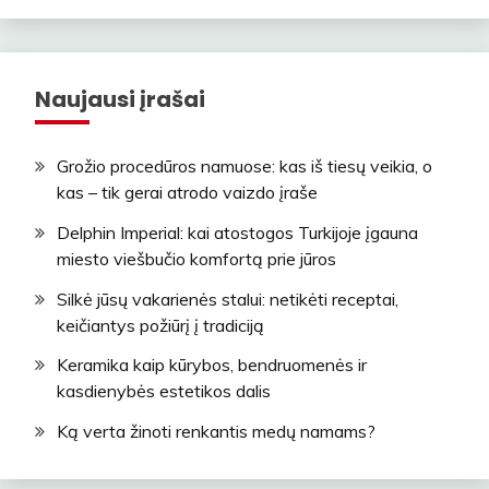
Naujausi įrašai
Grožio procedūros namuose: kas iš tiesų veikia, o
kas – tik gerai atrodo vaizdo įraše
Delphin Imperial: kai atostogos Turkijoje įgauna
miesto viešbučio komfortą prie jūros
Silkė jūsų vakarienės stalui: netikėti receptai,
keičiantys požiūrį į tradiciją
Keramika kaip kūrybos, bendruomenės ir
kasdienybės estetikos dalis
Ką verta žinoti renkantis medų namams?