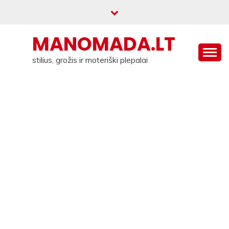
Skip
to
content
MANOMADA.LT
stilius, grožis ir moteriški plepalai