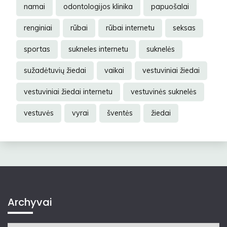
namai
odontologijos klinika
papuošalai
renginiai
rūbai
rūbai internetu
seksas
sportas
sukneles internetu
suknelės
sužadėtuvių žiedai
vaikai
vestuviniai žiedai
vestuviniai žiedai internetu
vestuvinės suknelės
vestuvės
vyrai
šventės
žiedai
Archyvai