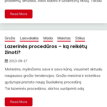
problemų, amžiaus, odos būklės ir užsibrėžtų tikslų. Tačiau
Read More
Grožis
Laisvalaikis
Mada
Maistas
Stilius
Lazerinės procedūros – ką reikėtų
žinoti?
2013-09-17
straipsniai
Moterims, mylinčioms save ir savo kūną, visuomet aktualu
naujausios grožio tendencijos. Grožio meistrai ir estetikos
gydytojai pristato naują šiuolaikinę procedūrą.
Tai lazerinės procedūros, skirtos sustiprinti odą
Read More