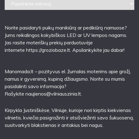
Archyvai
Norite pasidaryti puikų manikiūrą ar pedikiūrą namuose?
Jums reikalingos kokybiškos LED ar UV lempos nagams.
Jas rasite moteriškų prekių parduotuvėje
internete
https://groziobaze.lt
. Apsilankykite jau dabar!
Manomada.lt – pozityvus el. žurnalas moterims apie grožį,
namus ir gyvenimą, kupiną džiaugsmo. Norite su mumis
pasidalinti savo informacija?
Rašykite
naujienos@vilniauszinia.lt
.
Kirpykla Justiniškėse
, Vilniuje, kurioje nori kirptis kiekvienas
vilnietis, kviečia pasigražinti ir atsišviežinti savo šukuoseną,
susitvarkyti blakstienas ir antakius bei nagus.