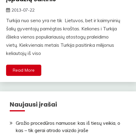
2013-07-22
straipsniai
Turkija nuo seno yra ne tik Lietuvos, bet ir kaimyninių
šalių gyventojų pamėgtas kraštas. Keliones i Turkija
išlieka vienos populiariausių atostogų praleidimo
vietų. Kiekvienais metais Turkija pasitinka milijonus
keliautojų iš viso
Read More
Naujausi įrašai
Grožio procedūros namuose: kas iš tiesų veikia, o
kas – tik gerai atrodo vaizdo įraše