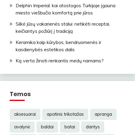
Delphin Imperial: kai atostogos Turkijoje įgauna
miesto viešbučio komfortą prie jūros
Silkė jūsų vakarienės stalui: netikėti receptai,
keičiantys požiūrį į tradiciją
Keramika kaip kūrybos, bendruomenės ir
kasdienybės estetikos dalis
Ką verta žinoti renkantis medų namams?
Temos
aksesuarai
apatinis trikotažas
apranga
avalynė
baldai
batai
dantys