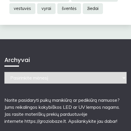
vestuvės
vyrai
šventės
žiedai
Archyvai
Archyvai
Norite pasidaryti puikų manikiūrą ar pedikiūrą namuose?
Jums reikalingos kokybiškos LED ar UV lempos nagams.
Jas rasite moteriškų prekių parduotuvėje
internete
https://groziobaze.lt
. Apsilankykite jau dabar!