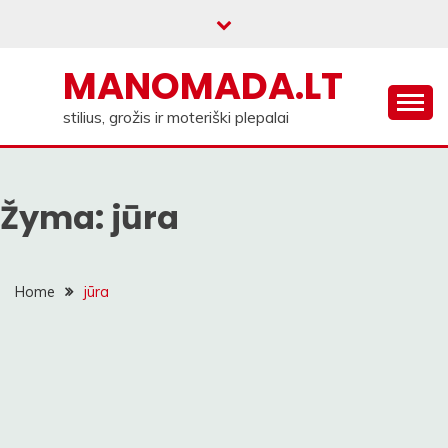
Skip
to
content
MANOMADA.LT
stilius, grožis ir moteriški plepalai
Žyma:
jūra
Home
jūra