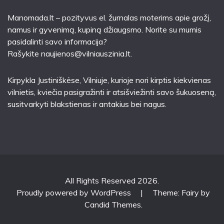
Manomada.lt – pozityvus el. žurnalas moterims apie grožį,
namus ir gyvenimą, kupiną džiaugsmo. Norite su mumis
pasidalinti savo informacija?
Rašykite
naujienos@vilniauszinia.lt
.
Kirpykla Justiniškėse
, Vilniuje, kurioje nori kirptis kiekvienas
vilnietis, kviečia pasigražinti ir atsišviežinti savo šukuoseną,
susitvarkyti blakstienas ir antakius bei nagus.
All Rights Reserved 2026.
Proudly powered by WordPress
|
Theme: Fairy by
Candid Themes
.