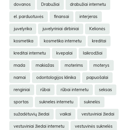
dovanos
Drabužiai
drabužiai internetu
el. parduotuvės
finansai
interjeras
juvelyrika
juvelyriniai dirbiniai
Kelionės
kosmetika
kosmetika internetu
kreditai
kreditai internetu
kvepalai
laikrodžiai
mada
makiažas
moterims
moterys
namai
odontologijos klinika
papuošalai
renginiai
rūbai
rūbai internetu
seksas
sportas
sukneles internetu
suknelės
sužadėtuvių žiedai
vaikai
vestuviniai žiedai
vestuviniai žiedai internetu
vestuvinės suknelės