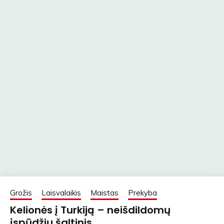
Grožis
Laisvalaikis
Maistas
Prekyba
Kelionės į Turkiją – neišdildomų
įspūdžių šaltinis