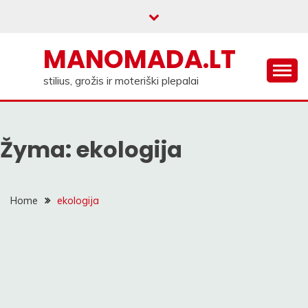
Skip
to
content
MANOMADA.LT
stilius, grožis ir moteriški plepalai
Žyma:
ekologija
Home
ekologija