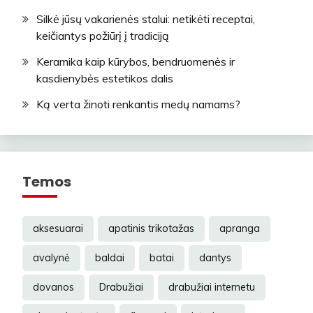
Silkė jūsų vakarienės stalui: netikėti receptai,
keičiantys požiūrį į tradiciją
Keramika kaip kūrybos, bendruomenės ir
kasdienybės estetikos dalis
Ką verta žinoti renkantis medų namams?
Temos
aksesuarai
apatinis trikotažas
apranga
avalynė
baldai
batai
dantys
dovanos
Drabužiai
drabužiai internetu