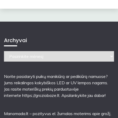
Archyvai
Archyvai
Norite pasidaryti puikų manikiūrą ar pedikiūrą namuose?
Jums reikalingos kokybiškos LED ar UV lempos nagams.
Jas rasite moteriškų prekių parduotuvėje
internete
https://groziobaze.lt
. Apsilankykite jau dabar!
Manomada.lt – pozityvus el. žurnalas moterims apie grožį,