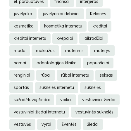
el. parduotuvės
finansai
interjeras
juvelyrika
juvelyriniai dirbiniai
Kelionės
kosmetika
kosmetika internetu
kreditai
kreditai internetu
kvepalai
laikrodžiai
mada
makiažas
moterims
moterys
namai
odontologijos klinika
papuošalai
renginiai
rūbai
rūbai internetu
seksas
sportas
sukneles internetu
suknelės
sužadėtuvių žiedai
vaikai
vestuviniai žiedai
vestuviniai žiedai internetu
vestuvinės suknelės
vestuvės
vyrai
šventės
žiedai