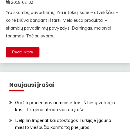
2018-02-02
straipsniai
Yra skambų pavadinimų. Yra ir tokių, kurie – atvirkščiai –
kone kliūva bandant ištarti. Melaleuca produktai –
skambių pavadinimų pavyzdys. Dainingas, maloniai
tariamas. Tačiau svarbu
Read More
Naujausi įrašai
Grožio procedūros namuose: kas iš tiesų veikia, o
kas – tik gerai atrodo vaizdo įraše
Delphin Imperial: kai atostogos Turkijoje įgauna
miesto viešbučio komfortą prie jūros