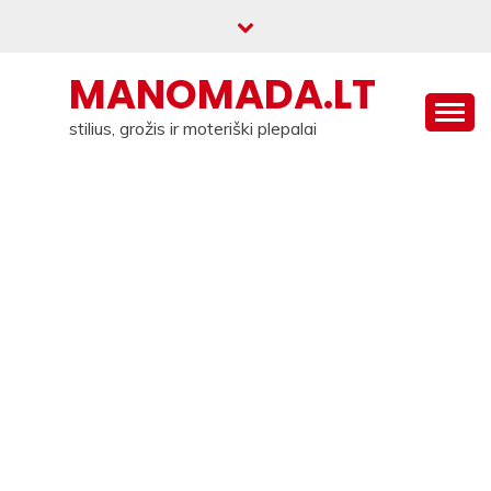
Skip
to
content
MANOMADA.LT
stilius, grožis ir moteriški plepalai