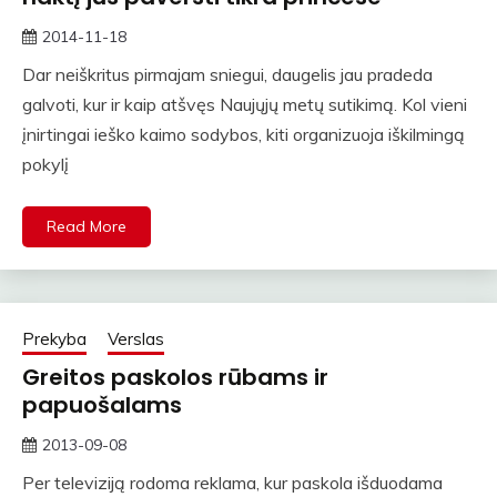
2014-11-18
straipsniai
Dar neiškritus pirmajam sniegui, daugelis jau pradeda
galvoti, kur ir kaip atšvęs Naujųjų metų sutikimą. Kol vieni
įnirtingai ieško kaimo sodybos, kiti organizuoja iškilmingą
pokylį
Read More
Prekyba
Verslas
Greitos paskolos rūbams ir
papuošalams
2013-09-08
rasytojas
Per televiziją rodoma reklama, kur paskola išduodama