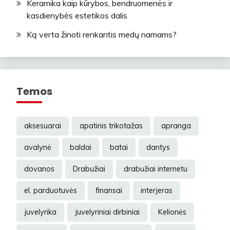
Keramika kaip kūrybos, bendruomenės ir
kasdienybės estetikos dalis
Ką verta žinoti renkantis medų namams?
Temos
aksesuarai
apatinis trikotažas
apranga
avalynė
baldai
batai
dantys
dovanos
Drabužiai
drabužiai internetu
el. parduotuvės
finansai
interjeras
juvelyrika
juvelyriniai dirbiniai
Kelionės