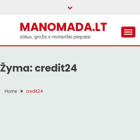
Skip
to
content
MANOMADA.LT
stilius, grožis ir moteriški plepalai
Žyma:
credit24
Home
credit24