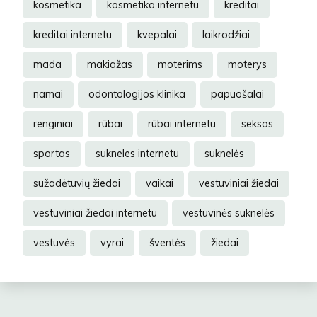
kosmetika
kosmetika internetu
kreditai
kreditai internetu
kvepalai
laikrodžiai
mada
makiažas
moterims
moterys
namai
odontologijos klinika
papuošalai
renginiai
rūbai
rūbai internetu
seksas
sportas
sukneles internetu
suknelės
sužadėtuvių žiedai
vaikai
vestuviniai žiedai
vestuviniai žiedai internetu
vestuvinės suknelės
vestuvės
vyrai
šventės
žiedai