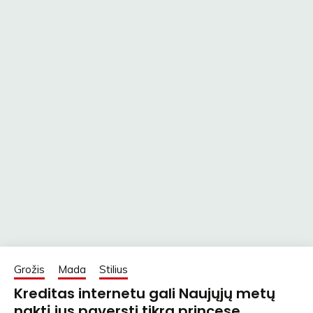
Grožis
Mada
Stilius
Kreditas internetu gali Naujųjų metų
naktį jus paversti tikra princese