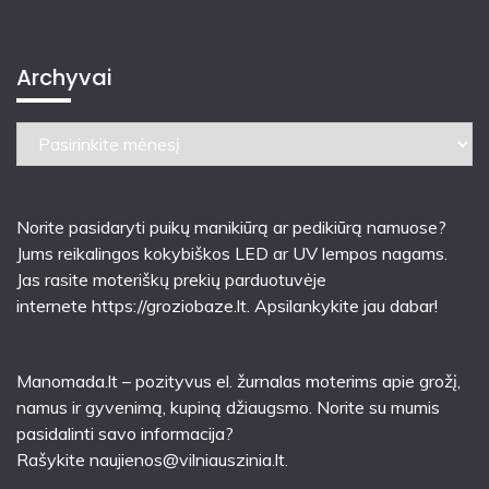
Archyvai
Archyvai
Norite pasidaryti puikų manikiūrą ar pedikiūrą namuose?
Jums reikalingos kokybiškos LED ar UV lempos nagams.
Jas rasite moteriškų prekių parduotuvėje
internete
https://groziobaze.lt
. Apsilankykite jau dabar!
Manomada.lt – pozityvus el. žurnalas moterims apie grožį,
namus ir gyvenimą, kupiną džiaugsmo. Norite su mumis
pasidalinti savo informacija?
Rašykite
naujienos@vilniauszinia.lt
.