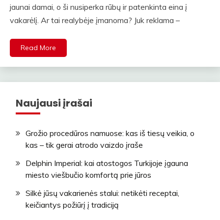
jaunai damai, o ši nusiperka rūbų ir patenkinta eina į
vakarėlį. Ar tai realybėje įmanoma? Juk reklama –
Read More
Naujausi įrašai
Grožio procedūros namuose: kas iš tiesų veikia, o
kas – tik gerai atrodo vaizdo įraše
Delphin Imperial: kai atostogos Turkijoje įgauna
miesto viešbučio komfortą prie jūros
Silkė jūsų vakarienės stalui: netikėti receptai,
keičiantys požiūrį į tradiciją