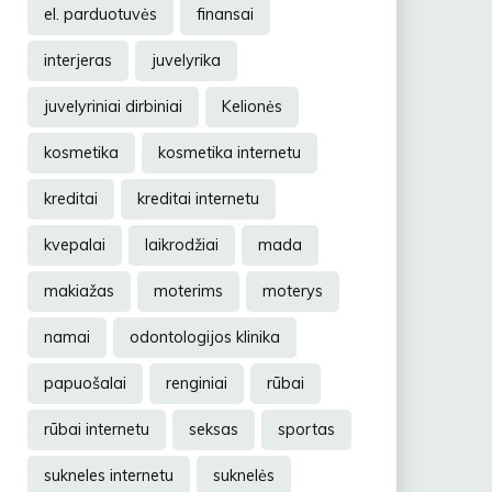
el. parduotuvės
finansai
interjeras
juvelyrika
juvelyriniai dirbiniai
Kelionės
kosmetika
kosmetika internetu
kreditai
kreditai internetu
kvepalai
laikrodžiai
mada
makiažas
moterims
moterys
namai
odontologijos klinika
papuošalai
renginiai
rūbai
rūbai internetu
seksas
sportas
sukneles internetu
suknelės