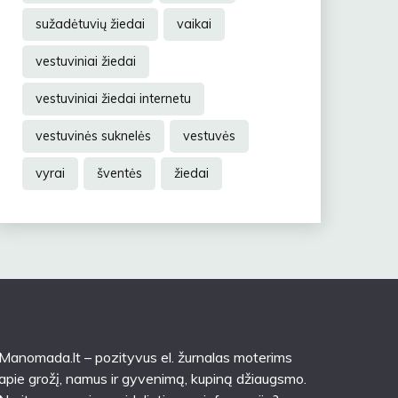
sužadėtuvių žiedai
vaikai
vestuviniai žiedai
vestuviniai žiedai internetu
vestuvinės suknelės
vestuvės
vyrai
šventės
žiedai
Manomada.lt – pozityvus el. žurnalas moterims
apie grožį, namus ir gyvenimą, kupiną džiaugsmo.