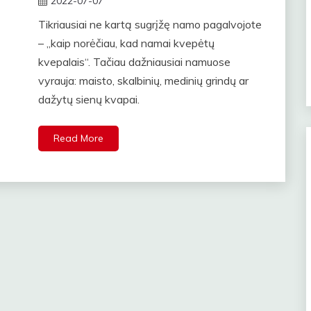
2022-07-07
rasytojas
Tikriausiai ne kartą sugrįžę namo pagalvojote
– „kaip norėčiau, kad namai kvepėtų
kvepalais“. Tačiau dažniausiai namuose
vyrauja: maisto, skalbinių, medinių grindų ar
dažytų sienų kvapai.
Read More