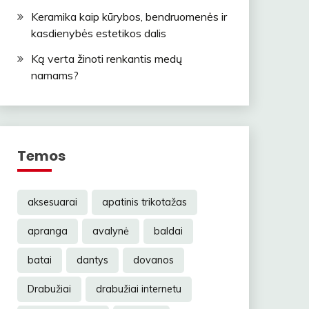
Keramika kaip kūrybos, bendruomenės ir
kasdienybės estetikos dalis
Ką verta žinoti renkantis medų
namams?
Temos
aksesuarai
apatinis trikotažas
apranga
avalynė
baldai
batai
dantys
dovanos
Drabužiai
drabužiai internetu