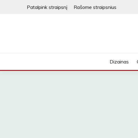
Skip
Patalpink straipsnį
Rašome straipsnius
to
content
Dizainas