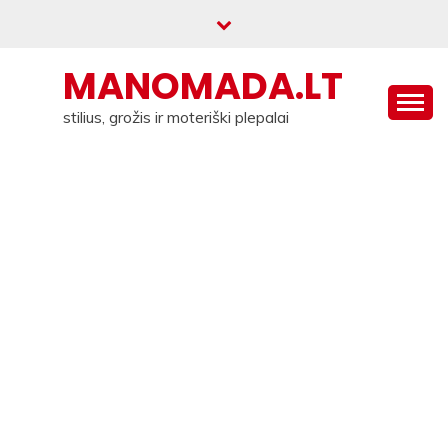
Skip
to
content
MANOMADA.LT
stilius, grožis ir moteriški plepalai