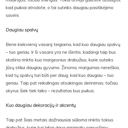
kad puikiai atrodote, o tai suteiks daugiau pasitikėjimo
savimi.
Daugiau spalvų
Bene kiekvieną vasarą teigiama, kad kuo daugiau spalvų
– tuo geriau. Ir ši vasara yra ne išimtis, kadangi taip bus
skatina rinktis kuo margesnius drabužius, kurie suteiks
Jūsų stiliui daugiau gyvumo. Žinoma, margumas nereiškia,
kad tų spalvų turi būti per daug, kad kuo daugiau – tuo
geriau. Taip pat reikalingas atsakingas derinimas, tačiau
skyrus šiek tiek laiko – rezultatas bus puikus.
Kuo daugiau dekoracijų ir akcentų
Taip pat šiais metais dažniausiai siūloma rinktis tokius
drabužius, kurie turi labai daug minimalių papuošimų.