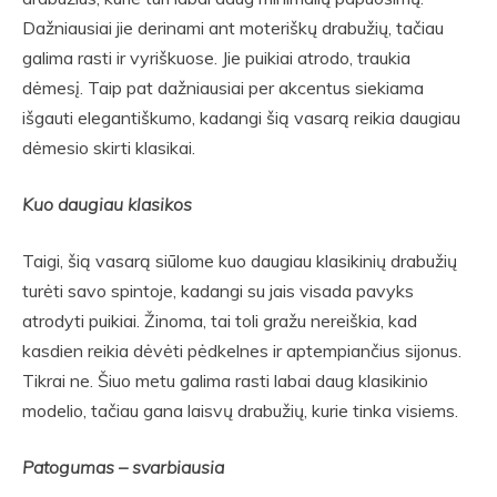
Dažniausiai jie derinami ant moteriškų drabužių, tačiau
galima rasti ir vyriškuose. Jie puikiai atrodo, traukia
dėmesį. Taip pat dažniausiai per akcentus siekiama
išgauti elegantiškumo, kadangi šią vasarą reikia daugiau
dėmesio skirti klasikai.
Kuo daugiau klasikos
Taigi, šią vasarą siūlome kuo daugiau klasikinių drabužių
turėti savo spintoje, kadangi su jais visada pavyks
atrodyti puikiai. Žinoma, tai toli gražu nereiškia, kad
kasdien reikia dėvėti pėdkelnes ir aptempiančius sijonus.
Tikrai ne. Šiuo metu galima rasti labai daug klasikinio
modelio, tačiau gana laisvų drabužių, kurie tinka visiems.
Patogumas – svarbiausia