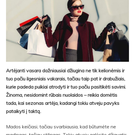
Artėjanti vasara dažniausiai džiugina ne tik kelionėmis ir
tuo pačiu ilgesniais vakarais, tačiau taip pat ir drabužiais,
kurie padeda puikiai atrodyti ir tuo pačiu pasitikėti savimi.
Žinoma, nesidomint rūbais nuolaidos – reikia domėtis
tada, kai sezonas artėja, kadangi tokiu atveju pavyks
pataikyti į taktą.
Mados keičiasi, tačiau svarbiausia, kad būtumėte ne
madingas, tačiau stilingas. Tokiu atveju galėsite džiaugtis,