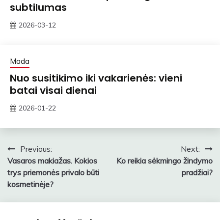
subtilumas
2026-03-12
ContentMarketing
Mada
Nuo susitikimo iki vakarienės: vieni
batai visai dienai
2026-01-22
zawe
Navigacija
Previous:
Next:
Vasaros makiažas. Kokios
Ko reikia sėkmingo žindymo
tarp
trys priemonės privalo būti
pradžiai?
įrašų
kosmetinėje?