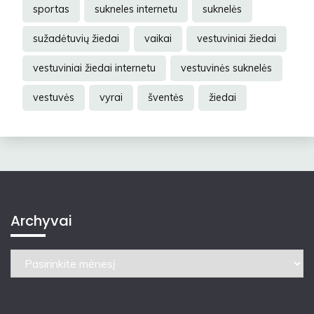
sportas
sukneles internetu
suknelės
sužadėtuvių žiedai
vaikai
vestuviniai žiedai
vestuviniai žiedai internetu
vestuvinės suknelės
vestuvės
vyrai
šventės
žiedai
Archyvai
Archyvai