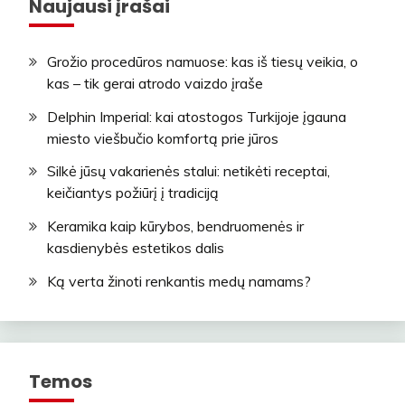
Naujausi įrašai
Grožio procedūros namuose: kas iš tiesų veikia, o
kas – tik gerai atrodo vaizdo įraše
Delphin Imperial: kai atostogos Turkijoje įgauna
miesto viešbučio komfortą prie jūros
Silkė jūsų vakarienės stalui: netikėti receptai,
keičiantys požiūrį į tradiciją
Keramika kaip kūrybos, bendruomenės ir
kasdienybės estetikos dalis
Ką verta žinoti renkantis medų namams?
Temos