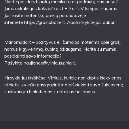
Norite pasidaryti puikų manikiūrą ar pedikiūrą namuose?
Jums reikalingos kokybiškos LED ar UV lempos nagams.
Jas rasite moteriškų prekių parduotuvėje
internete
https://groziobaze.lt
. Apsilankykite jau dabar!
Manomada.lt – pozityvus el. žurnalas moterims apie grožį,
namus ir gyvenimą, kupiną džiaugsmo. Norite su mumis
pasidalinti savo informacija?
Rašykite
naujienos@vilniauszinia.lt
.
Kirpykla Justiniškėse
, Vilniuje, kurioje nori kirptis kiekvienas
vilnietis, kviečia pasigražinti ir atsišviežinti savo šukuoseną,
susitvarkyti blakstienas ir antakius bei nagus.