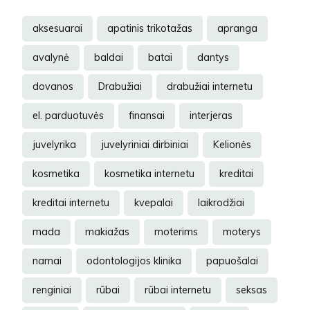
aksesuarai
apatinis trikotažas
apranga
avalynė
baldai
batai
dantys
dovanos
Drabužiai
drabužiai internetu
el. parduotuvės
finansai
interjeras
juvelyrika
juvelyriniai dirbiniai
Kelionės
kosmetika
kosmetika internetu
kreditai
kreditai internetu
kvepalai
laikrodžiai
mada
makiažas
moterims
moterys
namai
odontologijos klinika
papuošalai
renginiai
rūbai
rūbai internetu
seksas