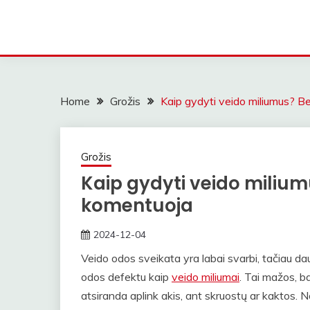
Home
Grožis
Kaip gydyti veido miliumus? B
Grožis
Kaip gydyti veido milium
komentuoja
2024-12-04
ContentMarketing
Veido odos sveikata yra labai svarbi, tačiau da
odos defektu kaip
veido miliumai
. Tai mažos, b
atsiranda aplink akis, ant skruostų ar kaktos. No