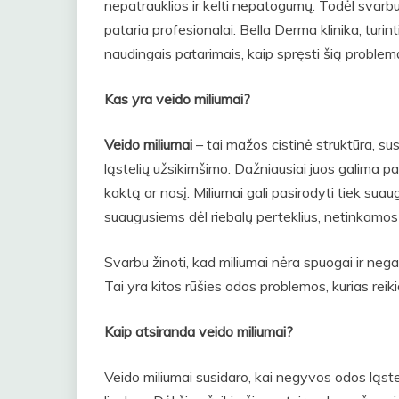
nepatrauklios ir kelti nepatogumų. Todėl svarbu 
pataria profesionalai. Bella Derma klinika, turinti
naudingais patarimais, kaip spręsti šią problem
Kas yra veido miliumai?
Veido miliumai
– tai mažos cistinė struktūra, sus
ląstelių užsikimšimo. Dažniausiai juos galima pa
kaktą ar nosį. Miliumai gali pasirodyti tiek suau
suaugusiems dėl riebalų perteklius, netinkamos
Svarbu žinoti, kad miliumai nėra spuogai ir nega
Tai yra kitos rūšies odos problemos, kurias reiki
Kaip atsiranda veido miliumai?
Veido miliumai susidaro, kai negyvos odos ląstel