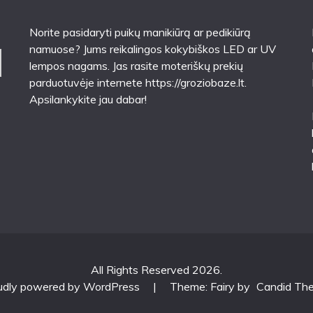
Norite pasidaryti puikų manikiūrą ar pedikiūrą
namuose? Jums reikalingos kokybiškos LED ar UV
lempos nagams. Jas rasite moteriškų prekių
parduotuvėje internete
https://groziobaze.lt
.
Apsilankykite jau dabar!
All Rights Reserved 2026.
udly powered by WordPress
|
Theme: Fairy by
Candid Th