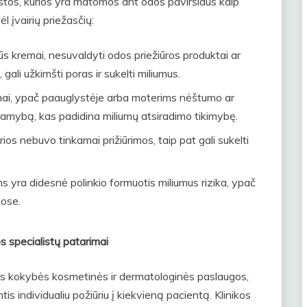
istos, kurios yra matomos ant odos paviršiaus kaip
ėl įvairių priežasčių:
ūs kremai, nesuvaldyti odos priežiūros produktai ar
 gali užkimšti poras ir sukelti miliumus.
i, ypač paauglystėje arba moterims nėštumo ar
gamybą, kas padidina miliumų atsiradimo tikimybę.
ios nebuvo tinkamai prižiūrimos, taip pat gali sukelti
 yra didesnė polinkio formuotis miliumus rizika, ypač
uose.
s specialistų patarimai
ios kokybės kosmetinės ir dermatologinės paslaugos,
s individualiu požiūriu į kiekvieną pacientą. Klinikos