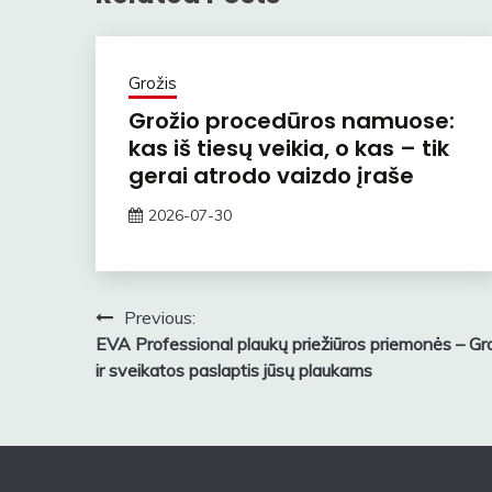
Grožis
Grožio procedūros namuose:
kas iš tiesų veikia, o kas – tik
gerai atrodo vaizdo įraše
2026-07-30
rasytojas
Navigacija
Previous:
EVA Professional plaukų priežiūros priemonės – Gr
tarp
ir sveikatos paslaptis jūsų plaukams
įrašų