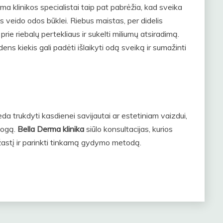
ma klinikos specialistai taip pat pabrėžia, kad sveika
s veido odos būklei. Riebus maistas, per didelis
 prie riebalų pertekliaus ir sukelti miliumų atsiradimą.
 kiekis gali padėti išlaikyti odą sveiką ir sumažinti
deda trukdyti kasdienei savijautai ar estetiniam vaizdui,
logą.
Bella Derma klinika
siūlo konsultacijas, kurios
ežastį ir parinkti tinkamą gydymo metodą.