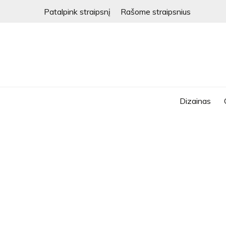
Skip
Patalpink straipsnį
Rašome straipsnius
to
content
Dizainas