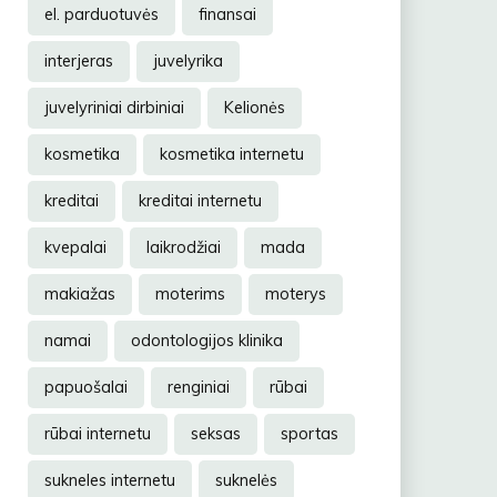
el. parduotuvės
finansai
interjeras
juvelyrika
juvelyriniai dirbiniai
Kelionės
kosmetika
kosmetika internetu
kreditai
kreditai internetu
kvepalai
laikrodžiai
mada
makiažas
moterims
moterys
namai
odontologijos klinika
papuošalai
renginiai
rūbai
rūbai internetu
seksas
sportas
sukneles internetu
suknelės