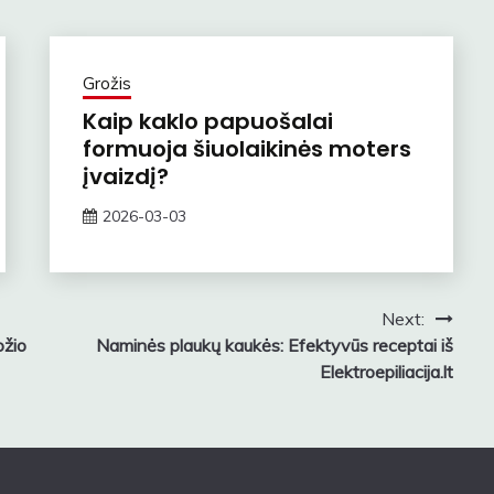
Grožis
Kaip kaklo papuošalai
formuoja šiuolaikinės moters
įvaizdį?
2026-03-03
zawe
Next:
ožio
Naminės plaukų kaukės: Efektyvūs receptai iš
Elektroepiliacija.lt