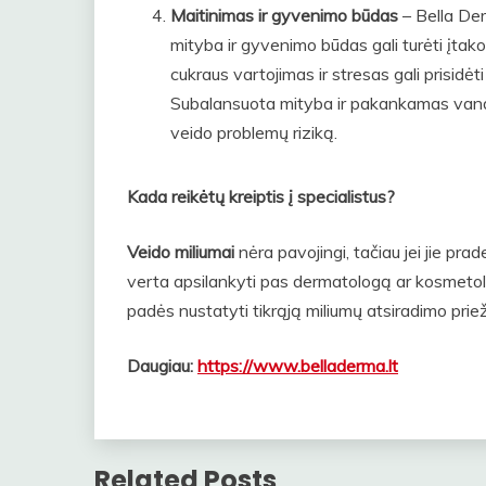
Maitinimas ir gyvenimo būdas
– Bella Der
mityba ir gyvenimo būdas gali turėti įtako
cukraus vartojimas ir stresas gali prisidėti
Subalansuota mityba ir pakankamas vandens
veido problemų riziką.
Kada reikėtų kreiptis į specialistus?
Veido miliumai
nėra pavojingi, tačiau jei jie pra
verta apsilankyti pas dermatologą ar kosmeto
padės nustatyti tikrąją miliumų atsiradimo pri
Daugiau:
https://www.belladerma.lt
Related Posts