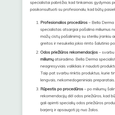
specialistai pabrėžia, kad tinkamas gydymas pr
pasikonsultuoti su profesionalu, kad būtų pasie
Profesionalios procedūros
– Bella Derma k
specialistas atsargiai pašalina miliumus 
mažų cistų pašalinimą su steriliu įrankiu 
greitos ir nesukelia jokio rimto šalutinio pov
Odos priežiūros rekomendacijos
– svarbu 
miliumų
atsiradimo. Bella Derma specialist
neagresyviais valikliais ir naudoti produk
Taip pat svarbu rinktis produktus, kurie ti
lengvais, nekomedogeniniais preparatais.
Rūpestis po procedūros
– po miliumų šali
rekomendacijų dėl odos priežiūros, kad bū
gali apimti specialių odos priežiūros pro
barjerą ir apsaugoti ją nuo žalos.