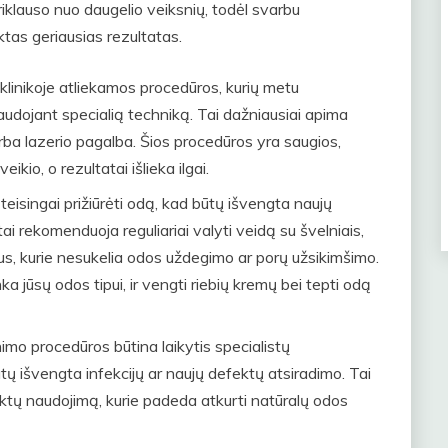
iklauso nuo daugelio veiksnių, todėl svarbu
ktas geriausias rezultatas.
linikoje atliekamos procedūros, kurių metu
naudojant specialią techniką. Tai dažniausiai apima
arba lazerio pagalba. Šios procedūros yra saugios,
eikio, o rezultatai išlieka ilgai.
teisingai prižiūrėti odą, kad būtų išvengta naujų
ai rekomenduoja reguliariai valyti veidą su švelniais,
tus, kurie nesukelia odos uždegimo ar porų užsikimšimo.
nka jūsų odos tipui, ir vengti riebių kremų bei tepti odą
nimo procedūros būtina laikytis specialistų
tų išvengta infekcijų ar naujų defektų atsiradimo. Tai
duktų naudojimą, kurie padeda atkurti natūralų odos