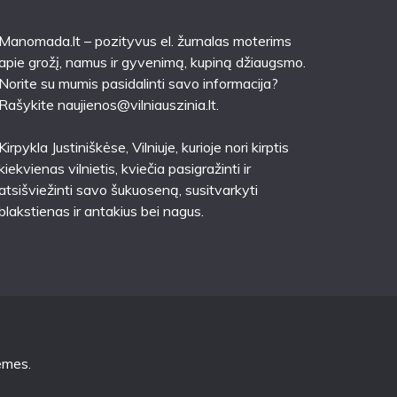
Manomada.lt – pozityvus el. žurnalas moterims
apie grožį, namus ir gyvenimą, kupiną džiaugsmo.
Norite su mumis pasidalinti savo informacija?
Rašykite
naujienos@vilniauszinia.lt
.
Kirpykla Justiniškėse
, Vilniuje, kurioje nori kirptis
kiekvienas vilnietis, kviečia pasigražinti ir
atsišviežinti savo šukuoseną, susitvarkyti
blakstienas ir antakius bei nagus.
emes
.