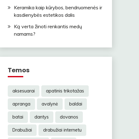
Keramika kaip kūrybos, bendruomenės ir
kasdienybės estetikos dalis
Ką verta žinoti renkantis medų
namams?
Temos
aksesuarai
apatinis trikotažas
apranga
avalynė
baldai
batai
dantys
dovanos
Drabužiai
drabužiai internetu