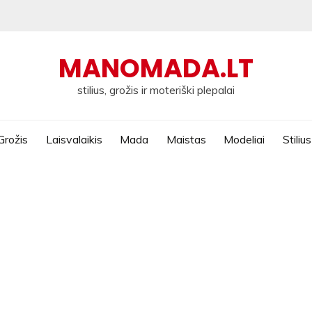
MANOMADA.LT
stilius, grožis ir moteriški plepalai
Grožis
Laisvalaikis
Mada
Maistas
Modeliai
Stilius