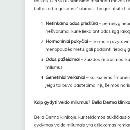
liaukas. Dėl šio užsikimšimo atsiranda mažos c
baltos arba gelsvos iškilumos. Tai gali atsitikti d
Netinkama odos priežiūra
– pernelyg rieb
nešvarumai, kurie lieka ant odos ilgą laiką,
Hormoniniai pokyčiai
– hormonų svyravima
menopauzės metu, gali padidinti riebalų 
Odos pažeidimai
– žaizdos ar traumos, kur
miliumus.
Genetiniai veiksniai
– kai kuriems žmonėms
jeigu tai buvo pastebima ir jų šeimos nari
Kaip gydyti veido miliumus? Bella Derma kliniko
Bella Derma klinikoje, kur teikiamos aukščiaus
gydymas veido miliumais yra atliekamas remianti