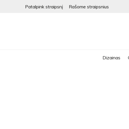
Skip
Patalpink straipsnį
Rašome straipsnius
to
content
Dizainas