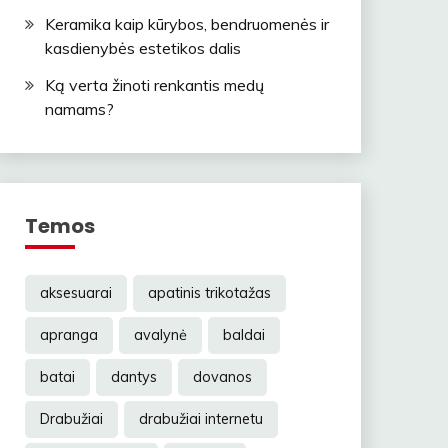
Keramika kaip kūrybos, bendruomenės ir
kasdienybės estetikos dalis
Ką verta žinoti renkantis medų
namams?
Temos
aksesuarai
apatinis trikotažas
apranga
avalynė
baldai
batai
dantys
dovanos
Drabužiai
drabužiai internetu