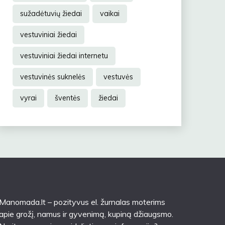
sužadėtuvių žiedai
vaikai
vestuviniai žiedai
vestuviniai žiedai internetu
vestuvinės suknelės
vestuvės
vyrai
šventės
žiedai
Manomada.lt – pozityvus el. žurnalas moterims
apie grožį, namus ir gyvenimą, kupiną džiaugsmo.