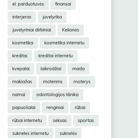
el. parduotuvės
finansai
interjeras
juvelyrika
juvelyriniai dirbiniai
Kelionės
kosmetika
kosmetika internetu
kreditai
kreditai internetu
kvepalai
laikrodžiai
mada
makiažas
moterims
moterys
namai
odontologijos klinika
papuošalai
renginiai
rūbai
rūbai internetu
seksas
sportas
sukneles internetu
suknelės