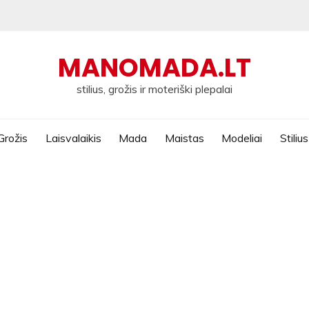
MANOMADA.LT
stilius, grožis ir moteriški plepalai
Grožis
Laisvalaikis
Mada
Maistas
Modeliai
Stilius