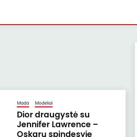
Mada
Modeliai
Dior draugystė su
Jennifer Lawrence –
Oskarų spindesyje