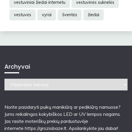
vestuviniai žiedai internetu
vestuvinės suknelės
vestuvės
vyrai
šventės
žiedai
Archyvai
Archyvai
Norite pasidaryti puikų manikiūrą ar pedikiūrą namuose?
Jums reikalingos kokybiškos LED ar UV lempos nagams.
Jas rasite moteriškų prekių parduotuvėje
internete
https://groziobaze.lt
. Apsilankykite jau dabar!