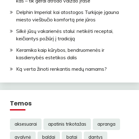
kas – tik gerai atrodo vaizdo įraše
Delphin Imperial: kai atostogos Turkijoje įgauna
miesto viešbučio komfortą prie jūros
Silkė jūsų vakarienės stalui: netikėti receptai,
keičiantys požiūrį į tradiciją
Keramika kaip kūrybos, bendruomenės ir
kasdienybės estetikos dalis
Ką verta žinoti renkantis medų namams?
Temos
aksesuarai
apatinis trikotažas
apranga
avalynė
baldai
batai
dantys