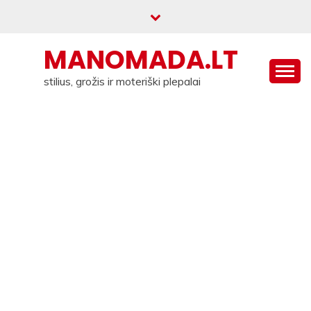
Skip
to
content
MANOMADA.LT
stilius, grožis ir moteriški plepalai