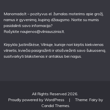
Manomada.lt – pozityvus el. žurnalas moterims apie grožį,
namus ir gyvenimą, kupiną džiaugsmo. Norite su mumis
pasidalinti savo informacija?
Rašykite
naujienos@vilniauszinia.lt
.
Kirpykla Justiniškėse
, Vilniuje, kurioje nori kirptis kiekvienas
vilnietis, kviečia pasigražinti ir atsišviežinti savo šukuoseną,
susitvarkyti blakstienas ir antakius bei nagus.
All Rights Reserved 2026.
Proudly powered by WordPress
|
Theme: Fairy by
Candid Themes
.