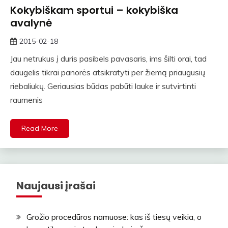
Kokybiškam sportui – kokybiška
avalynė
2015-02-18
straipsniai
Jau netrukus į duris pasibels pavasaris, ims šilti orai, tad
daugelis tikrai panorės atsikratyti per žiemą priaugusių
riebaliukų. Geriausias būdas pabūti lauke ir sutvirtinti
raumenis
Read More
Naujausi įrašai
Grožio procedūros namuose: kas iš tiesų veikia, o