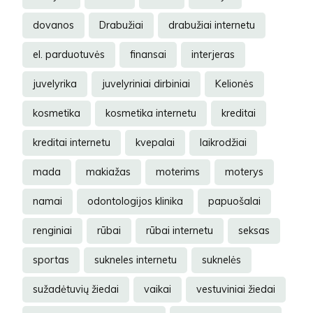
dovanos
Drabužiai
drabužiai internetu
el. parduotuvės
finansai
interjeras
juvelyrika
juvelyriniai dirbiniai
Kelionės
kosmetika
kosmetika internetu
kreditai
kreditai internetu
kvepalai
laikrodžiai
mada
makiažas
moterims
moterys
namai
odontologijos klinika
papuošalai
renginiai
rūbai
rūbai internetu
seksas
sportas
sukneles internetu
suknelės
sužadėtuvių žiedai
vaikai
vestuviniai žiedai