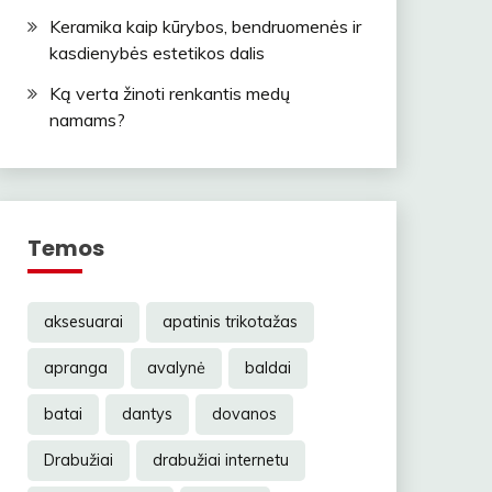
Keramika kaip kūrybos, bendruomenės ir
kasdienybės estetikos dalis
Ką verta žinoti renkantis medų
namams?
Temos
aksesuarai
apatinis trikotažas
apranga
avalynė
baldai
batai
dantys
dovanos
Drabužiai
drabužiai internetu