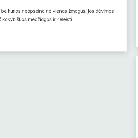
ų, be kurios neapseina nė vienas žmogus. Jos dėvimos
š kokybiškos medžiagos ir neleisti