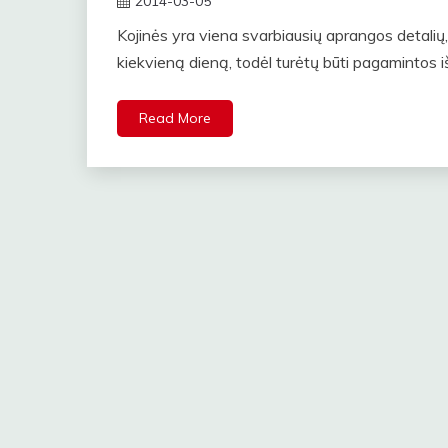
2014-03-05
straipsniai
Kojinės yra viena svarbiausių aprangos detali
kiekvieną dieną, todėl turėtų būti pagamintos i
Read More