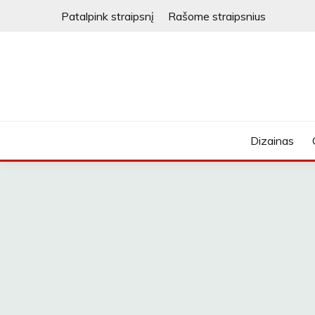
Skip
Patalpink straipsnį
Rašome straipsnius
to
content
Dizainas