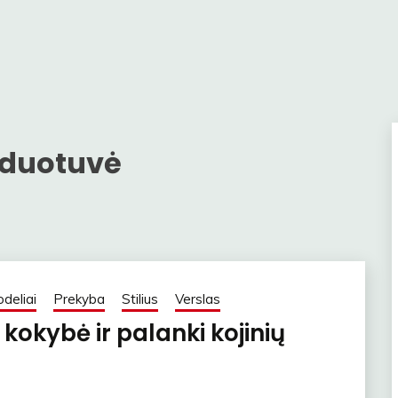
rduotuvė
deliai
Prekyba
Stilius
Verslas
 kokybė ir palanki kojinių