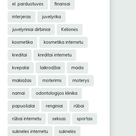
el. parduotuvės
finansai
interjeras
juvelyrika
juvelyriniai dirbiniai
Kelionės
kosmetika
kosmetika internetu
kreditai
kreditai internetu
kvepalai
laikrodžiai
mada
makiažas
moterims
moterys
namai
odontologijos klinika
papuošalai
renginiai
rūbai
rūbai internetu
seksas
sportas
sukneles internetu
suknelės