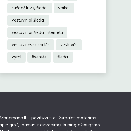
sužadėtuvių žiedai
vaikai
vestuviniai žiedai
vestuviniai žiedai internetu
vestuvinės suknelės
vestuvės
vyrai
šventės
žiedai
Manomada.lt – pozityvus el. žurnalas moterims
apie grožį, namus ir gyvenimą, kupiną džiaugsmo.