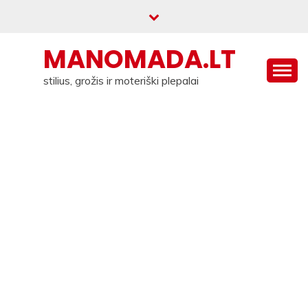
Skip
to
content
MANOMADA.LT
stilius, grožis ir moteriški plepalai