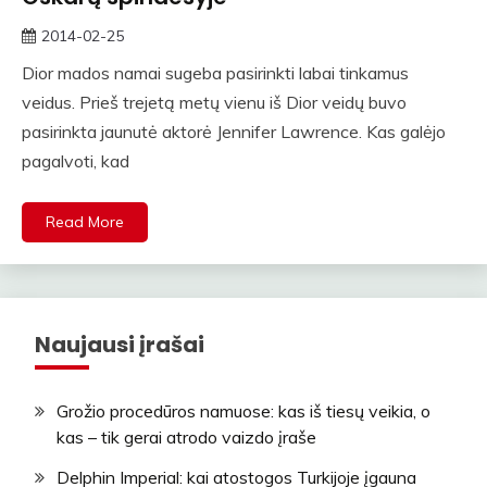
2014-02-25
rasytojas
Dior mados namai sugeba pasirinkti labai tinkamus
veidus. Prieš trejetą metų vienu iš Dior veidų buvo
pasirinkta jaunutė aktorė Jennifer Lawrence. Kas galėjo
pagalvoti, kad
Read More
Naujausi įrašai
Grožio procedūros namuose: kas iš tiesų veikia, o
kas – tik gerai atrodo vaizdo įraše
Delphin Imperial: kai atostogos Turkijoje įgauna