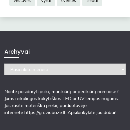
vestuvės
vyrai
šventės
žiedai
Archyvai
Archyvai
Norite pasidaryti puikų manikiūrą ar pedikiūrą namuose?
Jums reikalingos kokybiškos LED ar UV lempos nagams.
Jas rasite moteriškų prekių parduotuvėje
internete
https://groziobaze.lt
. Apsilankykite jau dabar!