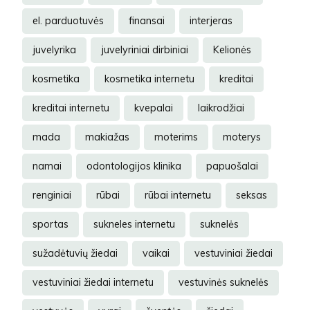
el. parduotuvės
finansai
interjeras
juvelyrika
juvelyriniai dirbiniai
Kelionės
kosmetika
kosmetika internetu
kreditai
kreditai internetu
kvepalai
laikrodžiai
mada
makiažas
moterims
moterys
namai
odontologijos klinika
papuošalai
renginiai
rūbai
rūbai internetu
seksas
sportas
sukneles internetu
suknelės
sužadėtuvių žiedai
vaikai
vestuviniai žiedai
vestuviniai žiedai internetu
vestuvinės suknelės