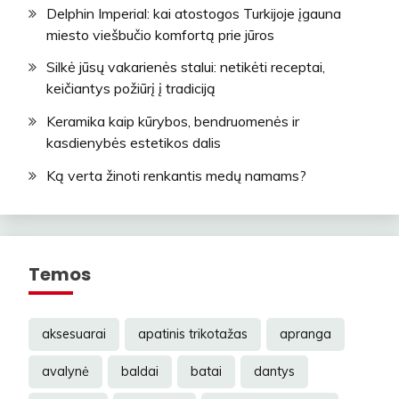
Delphin Imperial: kai atostogos Turkijoje įgauna
miesto viešbučio komfortą prie jūros
Silkė jūsų vakarienės stalui: netikėti receptai,
keičiantys požiūrį į tradiciją
Keramika kaip kūrybos, bendruomenės ir
kasdienybės estetikos dalis
Ką verta žinoti renkantis medų namams?
Temos
aksesuarai
apatinis trikotažas
apranga
avalynė
baldai
batai
dantys