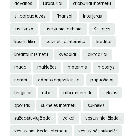
dovanos
Drabužiai
drabužiai internetu
el. parduotuvės
finansai
interjeras
juvelyrika
juvelyriniai dirbiniai
Kelionės
kosmetika
kosmetika internetu
kreditai
kreditai internetu
kvepalai
laikrodžiai
mada
makiažas
moterims
moterys
namai
odontologijos klinika
papuošalai
renginiai
rūbai
rūbai internetu
seksas
sportas
sukneles internetu
suknelės
sužadėtuvių žiedai
vaikai
vestuviniai žiedai
vestuviniai žiedai internetu
vestuvinės suknelės