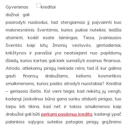
straipsniai
Gyvenimas
dažnai gali
pasirodyti nuobodus, tad stengiamasi jį paįvairinti kuo
malonesnėmis šventėmis, kurios puikiai nuteikia, leidžia
atsiminti, kodėl esate laimingas. Tiesa, įvairiausios
šventės kaip kitų žmonių vestuvės, gimtadieniai,
krikštynos ir panašiai yra neatsiejami nuo papildomų
išlaidų, kurios kartais gali kiek sumaišyti esamus finansus.
Atrodo, atliekamų pinigų niekada nėra, tad iš kur galima
gauti finansų drabužiams, kelioms kosmetikos
smulkmenoms, kurios padės atrodyti nuostabiai? Kreditai
– geriausia išeitis. Kol vieni teigia, kad reikėtų jų vengti,
kadangi įsiskolinus būna gana sunku atiduoti pinigus, tuo
tarpu kiti tikina, kad net ir tokios smulkmenos kaip
drabužiai gali būti
perkami pasiėmus kreditą
, kadangi ypač
palankios sąlygos suteikia patogias pinigų grąžinimo