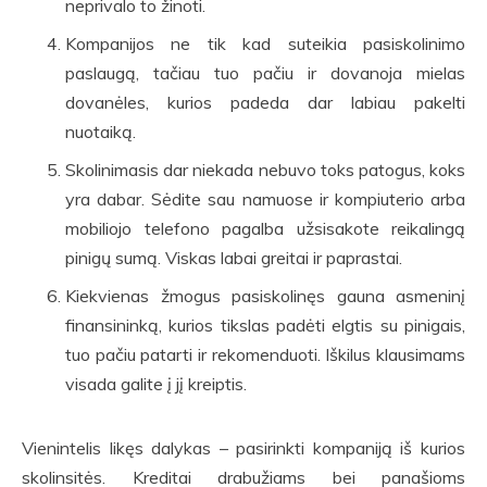
neprivalo to žinoti.
Kompanijos ne tik kad suteikia pasiskolinimo
paslaugą, tačiau tuo pačiu ir dovanoja mielas
dovanėles, kurios padeda dar labiau pakelti
nuotaiką.
Skolinimasis dar niekada nebuvo toks patogus, koks
yra dabar. Sėdite sau namuose ir kompiuterio arba
mobiliojo telefono pagalba užsisakote reikalingą
pinigų sumą. Viskas labai greitai ir paprastai.
Kiekvienas žmogus pasiskolinęs gauna asmeninį
finansininką, kurios tikslas padėti elgtis su pinigais,
tuo pačiu patarti ir rekomenduoti. Iškilus klausimams
visada galite į jį kreiptis.
Vienintelis likęs dalykas – pasirinkti kompaniją iš kurios
skolinsitės. Kreditai drabužiams bei panašioms