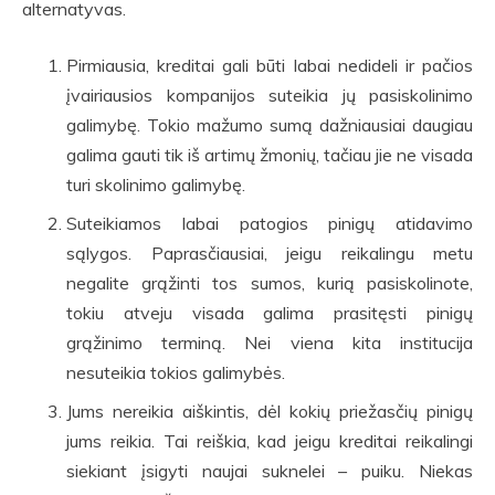
alternatyvas.
Pirmiausia, kreditai gali būti labai nedideli ir pačios
įvairiausios kompanijos suteikia jų pasiskolinimo
galimybę. Tokio mažumo sumą dažniausiai daugiau
galima gauti tik iš artimų žmonių, tačiau jie ne visada
turi skolinimo galimybę.
Suteikiamos labai patogios pinigų atidavimo
sąlygos. Paprasčiausiai, jeigu reikalingu metu
negalite grąžinti tos sumos, kurią pasiskolinote,
tokiu atveju visada galima prasitęsti pinigų
grąžinimo terminą. Nei viena kita institucija
nesuteikia tokios galimybės.
Jums nereikia aiškintis, dėl kokių priežasčių pinigų
jums reikia. Tai reiškia, kad jeigu kreditai reikalingi
siekiant įsigyti naujai suknelei – puiku. Niekas