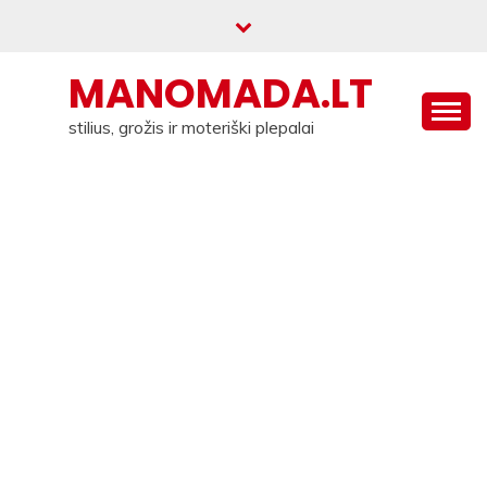
Skip
to
content
MANOMADA.LT
stilius, grožis ir moteriški plepalai