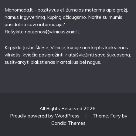
Manomada.lt – pozityvus el. žurnalas moterims apie grožį,
namus ir gyvenimą, kupiną džiaugsmo. Norite su mumis
pasidalinti savo informacija?
Rašykite
naujienos@vilniauszinia.lt
.
Kirpykla Justiniškėse
, Vilniuje, kurioje nori kirptis kiekvienas
vilnietis, kviečia pasigražinti ir atsišviežinti savo šukuoseną,
susitvarkyti blakstienas ir antakius bei nagus.
All Rights Reserved 2026.
Proudly powered by WordPress
|
Theme: Fairy by
Candid Themes
.