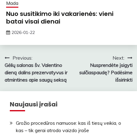
Mada
Nuo susitikimo iki vakarienės: vieni
batai visai dienai
2026-01-22
zawe
Navigacija
Previous:
Next:
Gėlių salonas šv. Valentino
Nusprendėte įsigyti
tarp
dieną dalins prezervatyvus ir
sulčiaspaudę? Padėsime
įrašų
atmintines apie saugų seksą
išsirinkti
Naujausi įrašai
Grožio procedūros namuose: kas iš tiesų veikia, o
kas – tik gerai atrodo vaizdo įraše