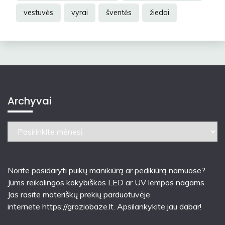
vestuvės
vyrai
šventės
žiedai
Archyvai
Archyvai
Norite pasidaryti puikų manikiūrą ar pedikiūrą namuose?
Jums reikalingos kokybiškos LED ar UV lempos nagams.
Jas rasite moteriškų prekių parduotuvėje
internete
https://groziobaze.lt
. Apsilankykite jau dabar!