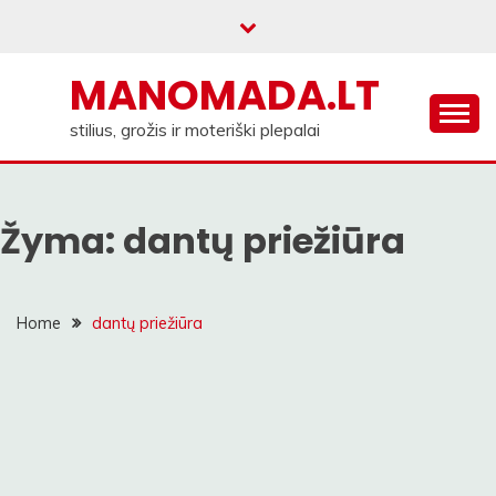
Skip
to
content
MANOMADA.LT
stilius, grožis ir moteriški plepalai
Žyma:
dantų priežiūra
Home
dantų priežiūra