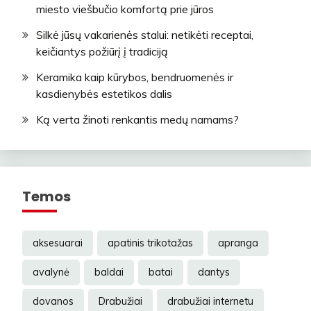
miesto viešbučio komfortą prie jūros
Silkė jūsų vakarienės stalui: netikėti receptai,
keičiantys požiūrį į tradiciją
Keramika kaip kūrybos, bendruomenės ir
kasdienybės estetikos dalis
Ką verta žinoti renkantis medų namams?
Temos
aksesuarai
apatinis trikotažas
apranga
avalynė
baldai
batai
dantys
dovanos
Drabužiai
drabužiai internetu