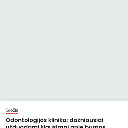
Grožis
Odontologijos klinika: dažniausiai
užduodami klausimai apie burnos