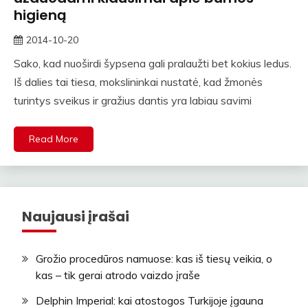
higieną
2014-10-20
straipsniai
Sako, kad nuoširdi šypsena gali pralaužti bet kokius ledus.
Iš dalies tai tiesa, mokslininkai nustatė, kad žmonės
turintys sveikus ir gražius dantis yra labiau savimi
Read More
Naujausi įrašai
Grožio procedūros namuose: kas iš tiesų veikia, o
kas – tik gerai atrodo vaizdo įraše
Delphin Imperial: kai atostogos Turkijoje įgauna