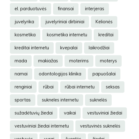
el. parduotuvės
finansai
interjeras
juvelyrika
juvelyriniai dirbiniai
Kelionės
kosmetika
kosmetika internetu
kreditai
kreditai internetu
kvepalai
laikrodžiai
mada
makiažas
moterims
moterys
namai
odontologijos klinika
papuošalai
renginiai
rūbai
rūbai internetu
seksas
sportas
sukneles internetu
suknelės
sužadėtuvių žiedai
vaikai
vestuviniai žiedai
vestuviniai žiedai internetu
vestuvinės suknelės
vestuvės
vyrai
šventės
žiedai